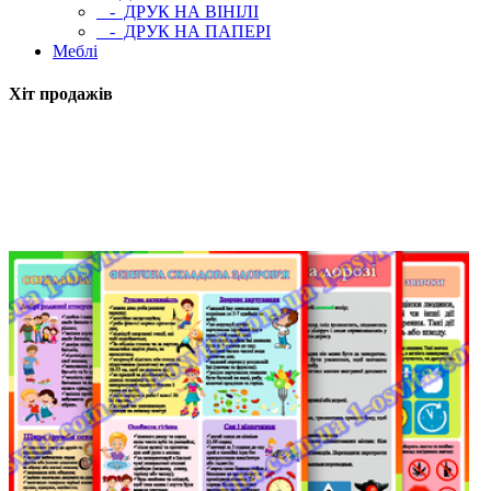
- ДРУК НА ВІНІЛІ
- ДРУК НА ПАПЕРІ
Меблі
Хіт продажів