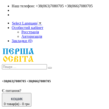
Наш телефон: +38(063)7080705 +38(066)7080705
Select Language
▼
Особистий кабінет
Реєстрація
Авторизація
Закладки (0)
+38(063)7080705 +38(066)7080705
Є питання?
КОШИК
0 товар(ів) - 0 грн