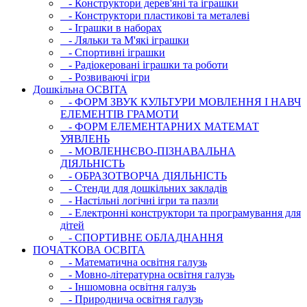
- Конструктори дерев'яні та іграшки
- Конструктори пластикові та металеві
- Іграшки в наборах
- Ляльки та М'які іграшки
- Спортивні іграшки
- Радіокеровані іграшки та роботи
- Розвиваючі ігри
Дошкільна ОСВIТА
- ФОРМ ЗВУК КУЛЬТУРИ МОВЛЕННЯ І НАВЧ
ЕЛЕМЕНТІВ ГРАМОТИ
- ФОРМ ЕЛЕМЕНТАРНИХ МАТЕМАТ
УЯВЛЕНЬ
- МОВЛЕННЄВО-ПІЗНАВАЛЬНА
ДІЯЛЬНІСТЬ
- ОБРАЗОТВОРЧА ДІЯЛЬНІСТЬ
- Стенди для дошкільних закладів
- Настільні логічні ігри та пазли
- Електронні конструктори та програмування для
дітей
- СПОРТИВНЕ ОБЛАДНАННЯ
ПОЧАТКОВА ОСВIТА
- Математична освітня галузь
- Мовно-літературна освітня галузь
- Iншомовна освітня галузь
- Природнича освітня галузь