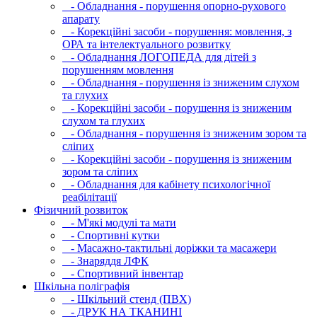
- Обладнання - порушення опорно-рухового
апарату
- Корекційні засоби - порушення: мовлення, з
ОРА та інтелектуального розвитку
- Обладнання ЛОГОПЕДА для дітей з
порушенням мовлення
- Обладнання - порушення із зниженим слухом
та глухих
- Корекційні засоби - порушення із зниженим
слухом та глухих
- Обладнання - порушення із зниженим зором та
сліпих
- Корекційні засоби - порушення із зниженим
зором та сліпих
- Обладнання для кабінету психологічної
реабілітації
Фізичний розвиток
- М'які модулi та мати
- Спортивні кутки
- Масажно-тактильні доріжки та масажери
- Знаряддя ЛФК
- Спортивний інвентар
Шкільна поліграфія
- Шкільний стенд (ПВХ)
- ДРУК НА ТКАНИНІ