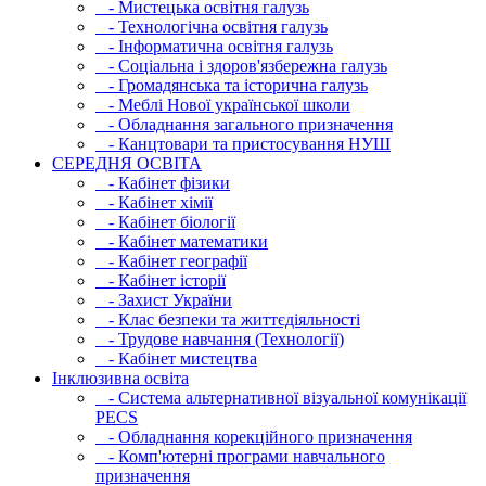
- Мистецька освітня галузь
- Технологічна освітня галузь
- Інфopматична освітня галузь
- Соціальна і здоров'язбережна галузь
- Громадянська та історична галузь
- Меблі Нової української школи
- Обладнання загального призначення
- Канцтовари та пристосування НУШ
СЕРЕДНЯ ОСВIТА
- Кабінет фізики
- Кабінет хімії
- Кабінет біології
- Кабінет математики
- Кабінет географії
- Кабінет історії
- Захист України
- Клас безпеки та життєдіяльності
- Трудове навчання (Технології)
- Кабінет мистецтва
Інклюзивна освіта
- Система альтернативної візуальної комунікації
PECS
- Обладнання корекційного призначення
- Комп'ютерні програми навчального
призначення