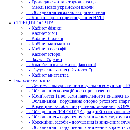
- Громадянська та історична галузь
- Меблі Нової української школи
- Обладнання загального призначення
- Канцтовари та пристосування НУШ
СЕРЕДНЯ ОСВIТА
- Кабінет фізики
- Кабінет хімії
- Кабінет біології
- Кабінет математики
- Кабінет географії
- Кабінет історії
- Захист України
- Клас безпеки та життєдіяльності
- Трудове навчання (Технології)
- Кабінет мистецтва
Інклюзивна освіта
- Система альтернативної візуальної комунікації 
- Обладнання корекційного призначення
- Комп'ютерні програми навчального призначення
- Обладнання - порушення опорно-рухового апара
- Корекційні засоби - порушення: мовлення, з ОРА
- Обладнання ЛОГОПЕДА для дітей з порушення
- Обладнання - порушення із зниженим слухом та 
- Корекційні засоби - порушення із зниженим слух
- Обладнання - порушення із зниженим зором та с