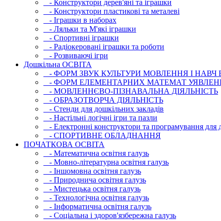
- Конструктори дерев'яні та іграшки
- Конструктори пластикові та металеві
- Іграшки в наборах
- Ляльки та М'які іграшки
- Спортивні іграшки
- Радіокеровані іграшки та роботи
- Розвиваючі ігри
Дошкільна ОСВIТА
- ФОРМ ЗВУК КУЛЬТУРИ МОВЛЕННЯ І НАВЧ
- ФОРМ ЕЛЕМЕНТАРНИХ МАТЕМАТ УЯВЛЕН
- МОВЛЕННЄВО-ПІЗНАВАЛЬНА ДІЯЛЬНІСТЬ
- ОБРАЗОТВОРЧА ДІЯЛЬНІСТЬ
- Стенди для дошкільних закладів
- Настільні логічні ігри та пазли
- Електронні конструктори та програмування для д
- СПОРТИВНЕ ОБЛАДНАННЯ
ПОЧАТКОВА ОСВIТА
- Математична освітня галузь
- Мовно-літературна освітня галузь
- Iншомовна освітня галузь
- Природнича освітня галузь
- Мистецька освітня галузь
- Технологічна освітня галузь
- Інфopматична освітня галузь
- Соціальна і здоров'язбережна галузь