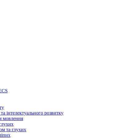
PECS
ту
 та інтелектуального розвитку
м мовлення
глухих
ом та глухих
ліпих