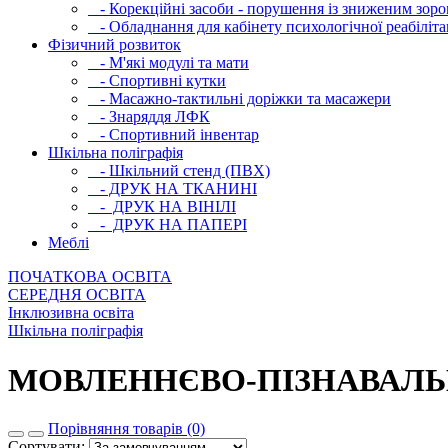
- Корекційні засоби - порушення із зниженим зоро
- Обладнання для кабінету психологічної реабілітац
Фізичний розвиток
- М'які модулi та мати
- Спортивні кутки
- Масажно-тактильні доріжки та масажери
- Знаряддя ЛФК
- Спортивний інвентар
Шкільна поліграфія
- Шкільний стенд (ПВХ)
- ДРУК НА ТКАНИНІ
- ДРУК НА ВІНІЛІ
- ДРУК НА ПАПЕРІ
Меблі
ПОЧАТКОВА ОСВIТА
СЕРЕДНЯ ОСВIТА
Інклюзивна освіта
Шкільна поліграфія
МОВЛЕННЄВО-ПІЗНАВАЛЬН
Порівняння товарів (0)
Сортувати: