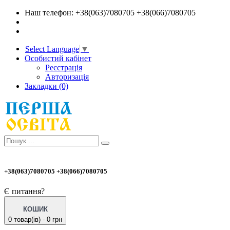
Наш телефон: +38(063)7080705 +38(066)7080705
Select Language
▼
Особистий кабінет
Реєстрація
Авторизація
Закладки (0)
+38(063)7080705 +38(066)7080705
Є питання?
КОШИК
0 товар(ів) - 0 грн