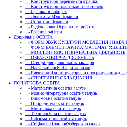
- Конструктори дерев'яні та іграшки
- Конструктори пластикові та металеві
- Іграшки в наборах
- Ляльки та М'які іграшки
- Спортивні іграшки
- Радіокеровані іграшки та роботи
- Розвиваючі ігри
Дошкільна ОСВIТА
- ФОРМ ЗВУК КУЛЬТУРИ МОВЛЕННЯ І НАВЧ
- ФОРМ ЕЛЕМЕНТАРНИХ МАТЕМАТ УЯВЛЕН
- МОВЛЕННЄВО-ПІЗНАВАЛЬНА ДІЯЛЬНІСТЬ
- ОБРАЗОТВОРЧА ДІЯЛЬНІСТЬ
- Стенди для дошкільних закладів
- Настільні логічні ігри та пазли
- Електронні конструктори та програмування для д
- СПОРТИВНЕ ОБЛАДНАННЯ
ПОЧАТКОВА ОСВIТА
- Математична освітня галузь
- Мовно-літературна освітня галузь
- Iншомовна освітня галузь
- Природнича освітня галузь
- Мистецька освітня галузь
- Технологічна освітня галузь
- Інфopматична освітня галузь
- Соціальна і здоров'язбережна галузь