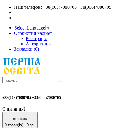
Наш телефон: +38(063)7080705 +38(066)7080705
Select Language
▼
Особистий кабінет
Реєстрація
Авторизація
Закладки (0)
+38(063)7080705 +38(066)7080705
Є питання?
КОШИК
0 товар(ів) - 0 грн