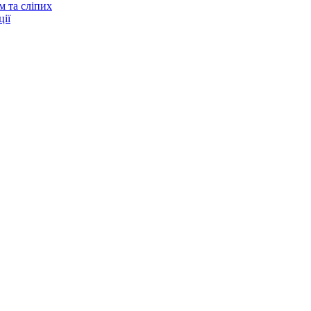
м та сліпих
ії