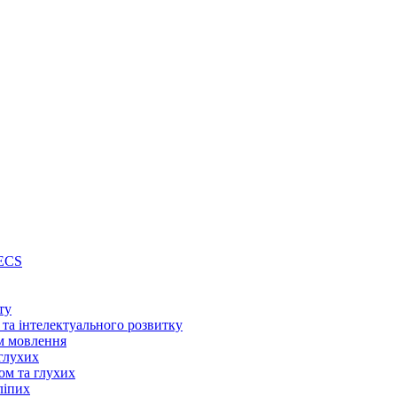
PECS
ту
 та інтелектуального розвитку
м мовлення
глухих
ом та глухих
ліпих