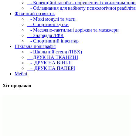
- Корекційні засоби - порушення із зниженим зоро
- Обладнання для кабінету психологічної реабілітац
Фізичний розвиток
- М'які модулi та мати
- Спортивні кутки
- Масажно-тактильні доріжки та масажери
- Знаряддя ЛФК
- Спортивний інвентар
Шкільна поліграфія
- Шкільний стенд (ПВХ)
- ДРУК НА ТКАНИНІ
- ДРУК НА ВІНІЛІ
- ДРУК НА ПАПЕРІ
Меблі
Хіт продажів