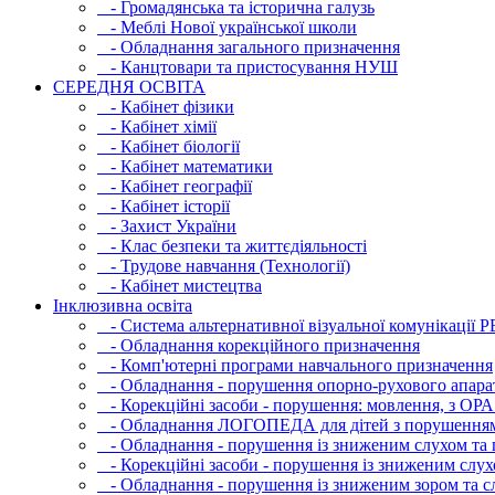
- Громадянська та історична галузь
- Меблі Нової української школи
- Обладнання загального призначення
- Канцтовари та пристосування НУШ
СЕРЕДНЯ ОСВIТА
- Кабінет фізики
- Кабінет хімії
- Кабінет біології
- Кабінет математики
- Кабінет географії
- Кабінет історії
- Захист України
- Клас безпеки та життєдіяльності
- Трудове навчання (Технології)
- Кабінет мистецтва
Інклюзивна освіта
- Система альтернативної візуальної комунікації 
- Обладнання корекційного призначення
- Комп'ютерні програми навчального призначення
- Обладнання - порушення опорно-рухового апара
- Корекційні засоби - порушення: мовлення, з ОРА
- Обладнання ЛОГОПЕДА для дітей з порушення
- Обладнання - порушення із зниженим слухом та 
- Корекційні засоби - порушення із зниженим слух
- Обладнання - порушення із зниженим зором та с