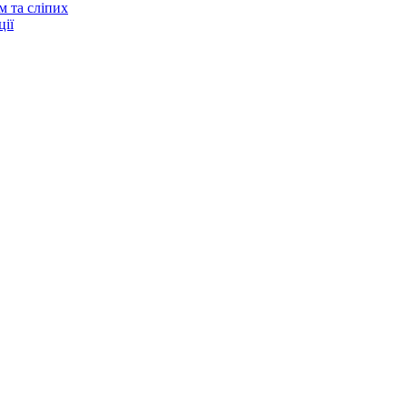
м та сліпих
ії