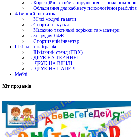
- Корекційні засоби - порушення із зниженим зоро
- Обладнання для кабінету психологічної реабілітац
Фізичний розвиток
- М'які модулi та мати
- Спортивні кутки
- Масажно-тактильні доріжки та масажери
- Знаряддя ЛФК
- Спортивний інвентар
Шкільна поліграфія
- Шкільний стенд (ПВХ)
- ДРУК НА ТКАНИНІ
- ДРУК НА ВІНІЛІ
- ДРУК НА ПАПЕРІ
Меблі
Хіт продажів