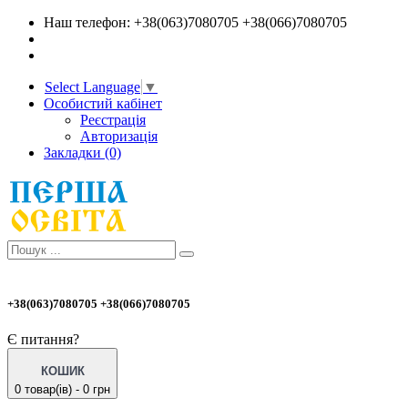
Наш телефон: +38(063)7080705 +38(066)7080705
Select Language
▼
Особистий кабінет
Реєстрація
Авторизація
Закладки (0)
+38(063)7080705 +38(066)7080705
Є питання?
КОШИК
0 товар(ів) - 0 грн