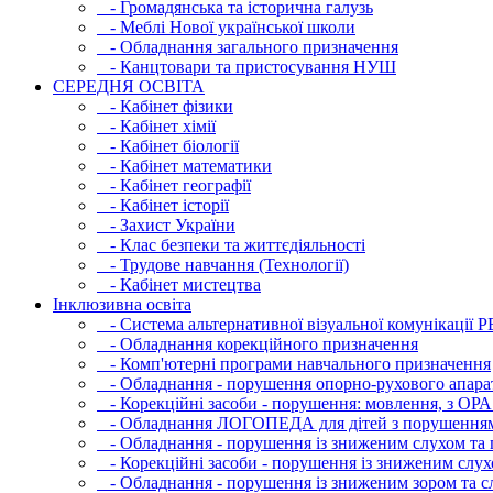
- Громадянська та історична галузь
- Меблі Нової української школи
- Обладнання загального призначення
- Канцтовари та пристосування НУШ
СЕРЕДНЯ ОСВIТА
- Кабінет фізики
- Кабінет хімії
- Кабінет біології
- Кабінет математики
- Кабінет географії
- Кабінет історії
- Захист України
- Клас безпеки та життєдіяльності
- Трудове навчання (Технології)
- Кабінет мистецтва
Інклюзивна освіта
- Система альтернативної візуальної комунікації 
- Обладнання корекційного призначення
- Комп'ютерні програми навчального призначення
- Обладнання - порушення опорно-рухового апара
- Корекційні засоби - порушення: мовлення, з ОРА
- Обладнання ЛОГОПЕДА для дітей з порушення
- Обладнання - порушення із зниженим слухом та 
- Корекційні засоби - порушення із зниженим слух
- Обладнання - порушення із зниженим зором та с