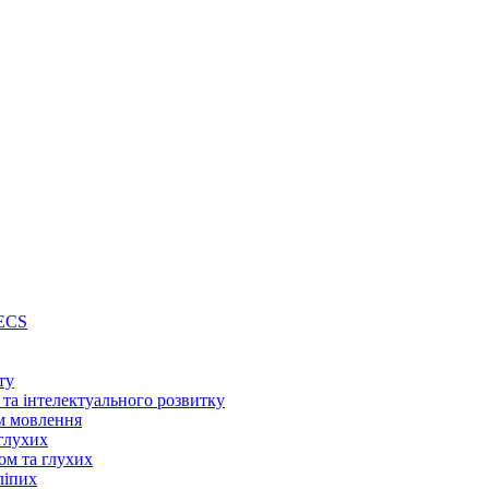
PECS
ту
 та інтелектуального розвитку
м мовлення
глухих
ом та глухих
ліпих