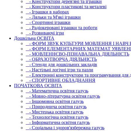
- Конструктори дерев'яні та іграшки
- Конструктори пластикові та металеві
- Іграшки в наборах
- Ляльки та М'які іграшки
- Спортивні іграшки
- Радіокеровані іграшки та роботи
- Розвиваючі ігри
Дошкільна ОСВIТА
- ФОРМ ЗВУК КУЛЬТУРИ МОВЛЕННЯ І НАВЧ
- ФОРМ ЕЛЕМЕНТАРНИХ МАТЕМАТ УЯВЛЕН
- МОВЛЕННЄВО-ПІЗНАВАЛЬНА ДІЯЛЬНІСТЬ
- ОБРАЗОТВОРЧА ДІЯЛЬНІСТЬ
- Стенди для дошкільних закладів
- Настільні логічні ігри та пазли
- Електронні конструктори та програмування для д
- СПОРТИВНЕ ОБЛАДНАННЯ
ПОЧАТКОВА ОСВIТА
- Математична освітня галузь
- Мовно-літературна освітня галузь
- Iншомовна освітня галузь
- Природнича освітня галузь
- Мистецька освітня галузь
- Технологічна освітня галузь
- Інфopматична освітня галузь
- Соціальна і здоров'язбережна галузь