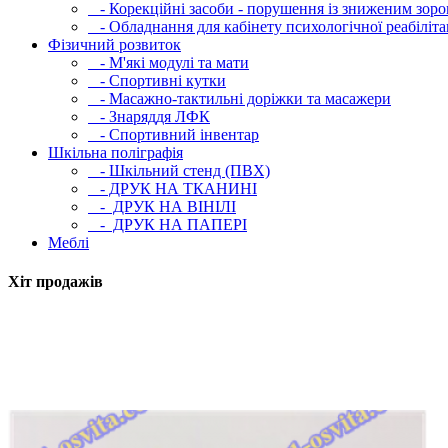
- Корекційні засоби - порушення із зниженим зоро
- Обладнання для кабінету психологічної реабілітац
Фізичний розвиток
- М'які модулi та мати
- Спортивні кутки
- Масажно-тактильні доріжки та масажери
- Знаряддя ЛФК
- Спортивний інвентар
Шкільна поліграфія
- Шкільний стенд (ПВХ)
- ДРУК НА ТКАНИНІ
- ДРУК НА ВІНІЛІ
- ДРУК НА ПАПЕРІ
Меблі
Хіт продажів