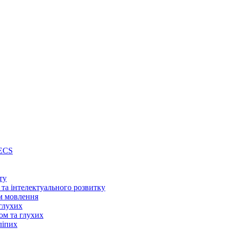
PECS
ту
 та інтелектуального розвитку
м мовлення
глухих
ом та глухих
ліпих