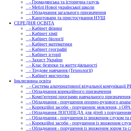
- Громадянська та історична галузь
- Меблі Нової української школи
- Обладнання загального призначення
- Канцтовари та пристосування НУШ
СЕРЕДНЯ ОСВIТА
- Кабінет фізики
- Кабінет хімії
- Кабінет біології
- Кабінет математики
- Кабінет географії
- Кабінет історії
- Захист України
- Клас безпеки та життєдіяльності
- Трудове навчання (Технології)
- Кабінет мистецтва
Інклюзивна освіта
- Система альтернативної візуальної комунікації 
- Обладнання корекційного призначення
- Комп'ютерні програми навчального призначення
- Обладнання - порушення опорно-рухового апара
- Корекційні засоби - порушення: мовлення, з ОРА
- Обладнання ЛОГОПЕДА для дітей з порушення
- Обладнання - порушення із зниженим слухом та 
- Корекційні засоби - порушення із зниженим слух
- Обладнання - порушення із зниженим зором та с