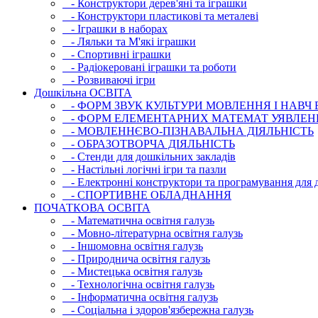
- Конструктори дерев'яні та іграшки
- Конструктори пластикові та металеві
- Іграшки в наборах
- Ляльки та М'які іграшки
- Спортивні іграшки
- Радіокеровані іграшки та роботи
- Розвиваючі ігри
Дошкільна ОСВIТА
- ФОРМ ЗВУК КУЛЬТУРИ МОВЛЕННЯ І НАВЧ
- ФОРМ ЕЛЕМЕНТАРНИХ МАТЕМАТ УЯВЛЕН
- МОВЛЕННЄВО-ПІЗНАВАЛЬНА ДІЯЛЬНІСТЬ
- ОБРАЗОТВОРЧА ДІЯЛЬНІСТЬ
- Стенди для дошкільних закладів
- Настільні логічні ігри та пазли
- Електронні конструктори та програмування для д
- СПОРТИВНЕ ОБЛАДНАННЯ
ПОЧАТКОВА ОСВIТА
- Математична освітня галузь
- Мовно-літературна освітня галузь
- Iншомовна освітня галузь
- Природнича освітня галузь
- Мистецька освітня галузь
- Технологічна освітня галузь
- Інфopматична освітня галузь
- Соціальна і здоров'язбережна галузь