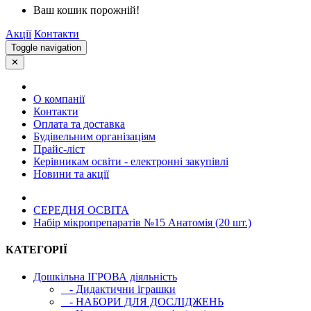
Ваш кошик порожній!
Акції
Контакти
Toggle navigation
✕
О компанії
Контакти
Оплата та доставка
Будівельним організаціям
Прайс-ліст
Керівникам освіти - електронні закупівлі
Новини та акції
СЕРЕДНЯ ОСВIТА
Набір мікропрепаратів №15 Анатомія (20 шт.)
КАТЕГОРІЇ
Дошкільна ІГРОВА діяльність
- Дидактични іграшки
- НАБОРИ ДЛЯ ДОСЛІДЖЕНЬ