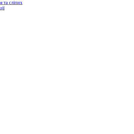
м та сліпих
ії