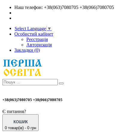
Наш телефон: +38(063)7080705 +38(066)7080705
Select Language
▼
Особистий кабінет
Реєстрація
Авторизація
Закладки (0)
+38(063)7080705 +38(066)7080705
Є питання?
КОШИК
0 товар(ів) - 0 грн