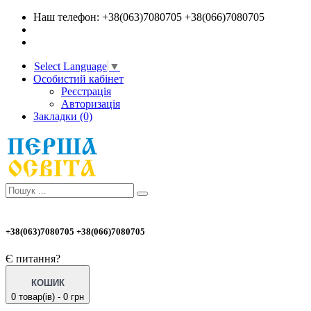
Наш телефон: +38(063)7080705 +38(066)7080705
Select Language
▼
Особистий кабінет
Реєстрація
Авторизація
Закладки (0)
+38(063)7080705 +38(066)7080705
Є питання?
КОШИК
0 товар(ів) - 0 грн