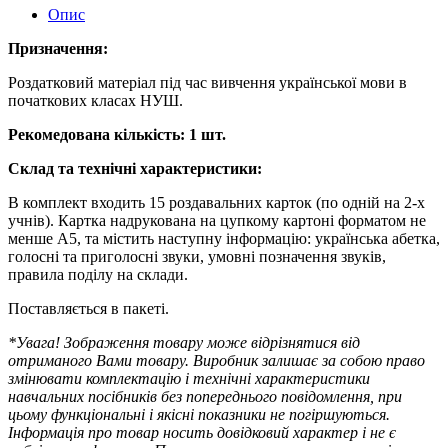
Опис
Призначення:
Роздатковий матеріал під час вивчення української мови в
початкових класах НУШ.
Рекомедована кількість: 1 шт.
Склад та технічні характеристики:
В комплект входить 15 роздавальних карток (по одній на 2-х
учнів). Картка надрукована на цупкому картоні форматом не
менше А5, та містить наступну інформацію: українська абетка,
голосні та приголосні звуки, умовні позначення звуків,
правила поділу на склади.
Поставляється в пакеті.
*
Увага
!
Зображення
товару
може
відрізнятися
від
отриманого
Вами
товару
.
Виробник
залишає
за
собою
право
змінювати
комплектацію
і
технічні
характеристики
навчальних
посібників
без
попереднього
повідомлення
,
при
цьому
функціональні
і
якісні
показники
не
погіршуються
.
Інформація
про
товар
носить
довідковий
характер
і
не
є