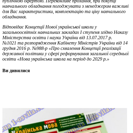
публічною
офертою
.
Переконливе
прохання
,
при
покупці
навчального
обладнання
погоджувати
з
менеджером
важливі
для
Вас
характеристики
,
комплектацію
та
ціну
навчального
обладнання
.
Відповідає Концепції Нової української школи у
загальноосвітніх навчальних закладах I ступеня згідно Наказу
Міністерства освіти і науки України від 13.07.2017 р.
№1021 та розпорядження Кабінету Міністрів України від 14
грудня 2016 р. №988-р «Про схвалення Концепції реалізації
державної політики у сфері реформування загальної середньої
освіти «Нова українська школа на період до 2029 р.»
Ви дивилися