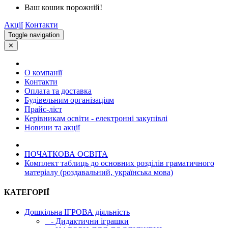
Ваш кошик порожній!
Акції
Контакти
Toggle navigation
✕
О компанії
Контакти
Оплата та доставка
Будівельним організаціям
Прайс-ліст
Керівникам освіти - електронні закупівлі
Новини та акції
ПОЧАТКОВА ОСВIТА
Комплект таблиць до основних розділів граматичного
матеріалу (роздавальний, українська мова)
КАТЕГОРІЇ
Дошкільна ІГРОВА діяльність
- Дидактични іграшки