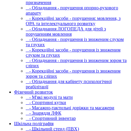
призначення
- Обладнання - порушення опорно-рухового
апарату
- Корекційні засоби - порушення: мовлення, з
ОРА та інтелектуального розвитку
- Обладнання ЛОГОПЕДА для дітей з
порушенням мовлення
- Обладнання - порушення із зниженим слухом
та глухих
- Корекційні засоби - порушення із зниженим
слухом та глухих
- Обладнання - порушення із зниженим зором та
сліпих
- Корекційні засоби - порушення із зниженим
зором та сліпих
- Обладнання для кабінету психологічної
реабілітації
Фізичний розвиток
- М'які модулi та мати
- Спортивні кутки
- Масажно-тактильні доріжки та масажери
- Знаряддя ЛФК
- Спортивний інвентар
Шкільна поліграфія
- Шкільний стенд (ПВХ)