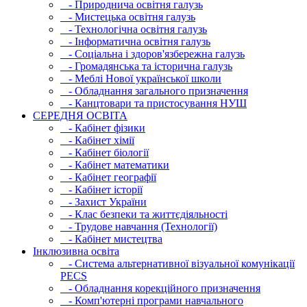
- Природнича освітня галузь
- Мистецька освітня галузь
- Технологічна освітня галузь
- Інфopматична освітня галузь
- Соціальна і здоров'язбережна галузь
- Громадянська та історична галузь
- Меблі Нової української школи
- Обладнання загального призначення
- Канцтовари та пристосування НУШ
СЕРЕДНЯ ОСВIТА
- Кабінет фізики
- Кабінет хімії
- Кабінет біології
- Кабінет математики
- Кабінет географії
- Кабінет історії
- Захист України
- Клас безпеки та життєдіяльності
- Трудове навчання (Технології)
- Кабінет мистецтва
Інклюзивна освіта
- Система альтернативної візуальної комунікації
PECS
- Обладнання корекційного призначення
- Комп'ютерні програми навчального