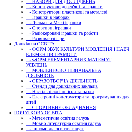
- НАБОРИ ДЛЯ ДОСЛІДЖЕНЬ
- Конструктори дерев'яні та іграшки
- Конструктори пластикові та металеві
- Іграшки в наборах
- Ляльки та М'які іграшки
- Спортивні іграшки
- Радіокеровані іграшки та роботи
- Розвиваючі ігри
Дошкільна ОСВIТА
- ФОРМ ЗВУК КУЛЬТУРИ МОВЛЕННЯ І НАВЧ
ЕЛЕМЕНТІВ ГРАМОТИ
- ФОРМ ЕЛЕМЕНТАРНИХ МАТЕМАТ
УЯВЛЕНЬ
- МОВЛЕННЄВО-ПІЗНАВАЛЬНА
ДІЯЛЬНІСТЬ
- ОБРАЗОТВОРЧА ДІЯЛЬНІСТЬ
- Стенди для дошкільних закладів
- Настільні логічні ігри та пазли
- Електронні конструктори та програмування для
дітей
- СПОРТИВНЕ ОБЛАДНАННЯ
ПОЧАТКОВА ОСВIТА
- Математична освітня галузь
- Мовно-літературна освітня галузь
- Iншомовна освітня галузь