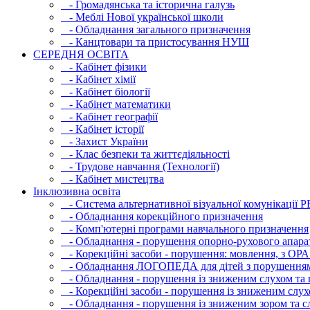
- Громадянська та історична галузь
- Меблі Нової української школи
- Обладнання загального призначення
- Канцтовари та пристосування НУШ
СЕРЕДНЯ ОСВIТА
- Кабінет фізики
- Кабінет хімії
- Кабінет біології
- Кабінет математики
- Кабінет географії
- Кабінет історії
- Захист України
- Клас безпеки та життєдіяльності
- Трудове навчання (Технології)
- Кабінет мистецтва
Інклюзивна освіта
- Система альтернативної візуальної комунікації 
- Обладнання корекційного призначення
- Комп'ютерні програми навчального призначення
- Обладнання - порушення опорно-рухового апара
- Корекційні засоби - порушення: мовлення, з ОРА
- Обладнання ЛОГОПЕДА для дітей з порушення
- Обладнання - порушення із зниженим слухом та 
- Корекційні засоби - порушення із зниженим слух
- Обладнання - порушення із зниженим зором та с