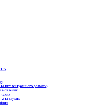
PECS
ту
 та інтелектуального розвитку
м мовлення
глухих
ом та глухих
ліпих