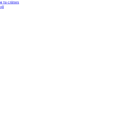
м та сліпих
ії