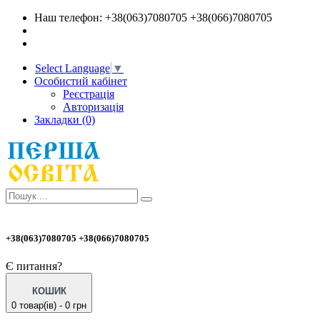
Наш телефон: +38(063)7080705 +38(066)7080705
Select Language
▼
Особистий кабінет
Реєстрація
Авторизація
Закладки (0)
+38(063)7080705 +38(066)7080705
Є питання?
КОШИК
0 товар(ів) - 0 грн