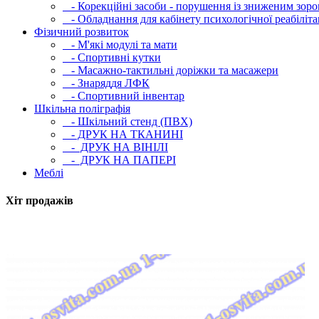
- Корекційні засоби - порушення із зниженим зоро
- Обладнання для кабінету психологічної реабілітац
Фізичний розвиток
- М'які модулi та мати
- Спортивні кутки
- Масажно-тактильні доріжки та масажери
- Знаряддя ЛФК
- Спортивний інвентар
Шкільна поліграфія
- Шкільний стенд (ПВХ)
- ДРУК НА ТКАНИНІ
- ДРУК НА ВІНІЛІ
- ДРУК НА ПАПЕРІ
Меблі
Хіт продажів