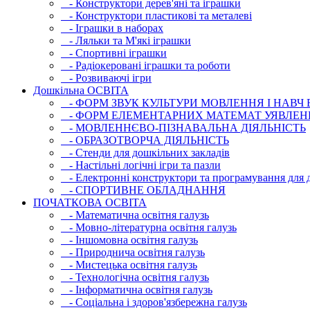
- Конструктори дерев'яні та іграшки
- Конструктори пластикові та металеві
- Іграшки в наборах
- Ляльки та М'які іграшки
- Спортивні іграшки
- Радіокеровані іграшки та роботи
- Розвиваючі ігри
Дошкільна ОСВIТА
- ФОРМ ЗВУК КУЛЬТУРИ МОВЛЕННЯ І НАВЧ
- ФОРМ ЕЛЕМЕНТАРНИХ МАТЕМАТ УЯВЛЕН
- МОВЛЕННЄВО-ПІЗНАВАЛЬНА ДІЯЛЬНІСТЬ
- ОБРАЗОТВОРЧА ДІЯЛЬНІСТЬ
- Стенди для дошкільних закладів
- Настільні логічні ігри та пазли
- Електронні конструктори та програмування для д
- СПОРТИВНЕ ОБЛАДНАННЯ
ПОЧАТКОВА ОСВIТА
- Математична освітня галузь
- Мовно-літературна освітня галузь
- Iншомовна освітня галузь
- Природнича освітня галузь
- Мистецька освітня галузь
- Технологічна освітня галузь
- Інфopматична освітня галузь
- Соціальна і здоров'язбережна галузь