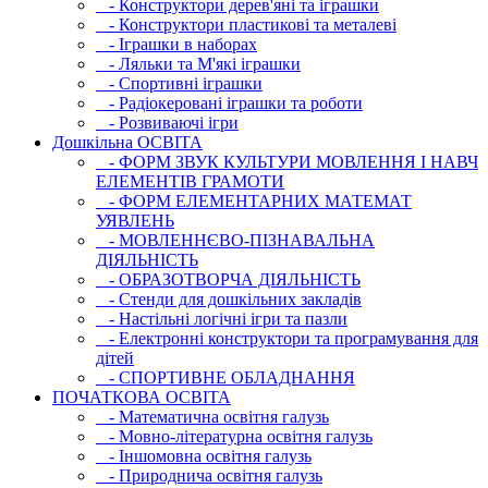
- Конструктори дерев'яні та іграшки
- Конструктори пластикові та металеві
- Іграшки в наборах
- Ляльки та М'які іграшки
- Спортивні іграшки
- Радіокеровані іграшки та роботи
- Розвиваючі ігри
Дошкільна ОСВIТА
- ФОРМ ЗВУК КУЛЬТУРИ МОВЛЕННЯ І НАВЧ
ЕЛЕМЕНТІВ ГРАМОТИ
- ФОРМ ЕЛЕМЕНТАРНИХ МАТЕМАТ
УЯВЛЕНЬ
- МОВЛЕННЄВО-ПІЗНАВАЛЬНА
ДІЯЛЬНІСТЬ
- ОБРАЗОТВОРЧА ДІЯЛЬНІСТЬ
- Стенди для дошкільних закладів
- Настільні логічні ігри та пазли
- Електронні конструктори та програмування для
дітей
- СПОРТИВНЕ ОБЛАДНАННЯ
ПОЧАТКОВА ОСВIТА
- Математична освітня галузь
- Мовно-літературна освітня галузь
- Iншомовна освітня галузь
- Природнича освітня галузь