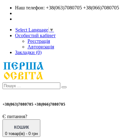
Наш телефон: +38(063)7080705 +38(066)7080705
Select Language
▼
Особистий кабінет
Реєстрація
Авторизація
Закладки (0)
+38(063)7080705 +38(066)7080705
Є питання?
КОШИК
0 товар(ів) - 0 грн