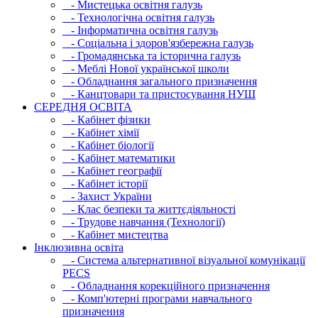
- Мистецька освітня галузь
- Технологічна освітня галузь
- Інфopматична освітня галузь
- Соціальна і здоров'язбережна галузь
- Громадянська та історична галузь
- Меблі Нової української школи
- Обладнання загального призначення
- Канцтовари та пристосування НУШ
СЕРЕДНЯ ОСВIТА
- Кабінет фізики
- Кабінет хімії
- Кабінет біології
- Кабінет математики
- Кабінет географії
- Кабінет історії
- Захист України
- Клас безпеки та життєдіяльності
- Трудове навчання (Технології)
- Кабінет мистецтва
Інклюзивна освіта
- Система альтернативної візуальної комунікації
PECS
- Обладнання корекційного призначення
- Комп'ютерні програми навчального
призначення