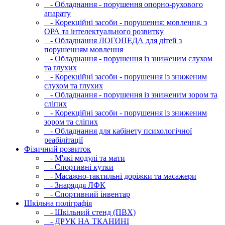
- Обладнання - порушення опорно-рухового
апарату
- Корекційні засоби - порушення: мовлення, з
ОРА та інтелектуального розвитку
- Обладнання ЛОГОПЕДА для дітей з
порушенням мовлення
- Обладнання - порушення із зниженим слухом
та глухих
- Корекційні засоби - порушення із зниженим
слухом та глухих
- Обладнання - порушення із зниженим зором та
сліпих
- Корекційні засоби - порушення із зниженим
зором та сліпих
- Обладнання для кабінету психологічної
реабілітації
Фізичний розвиток
- М'які модулi та мати
- Спортивні кутки
- Масажно-тактильні доріжки та масажери
- Знаряддя ЛФК
- Спортивний інвентар
Шкільна поліграфія
- Шкільний стенд (ПВХ)
- ДРУК НА ТКАНИНІ