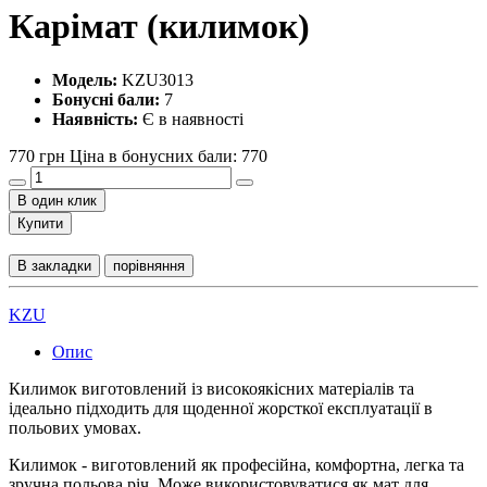
Карімат (килимок)
Модель:
KZU3013
Бонусні бали:
7
Наявність:
Є в наявності
770 грн
Ціна в бонусних бали: 770
В один клик
Купити
В закладки
порівняння
KZU
Опис
Килимок виготовлений із високоякісних матеріалів та
ідеально підходить для щоденної жорсткої експлуатації в
польових умовах.
Килимок - виготовлений як професійна, комфортна, легка та
зручна польова річ. Може використовуватися як мат для