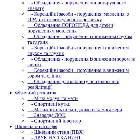
- Обладнання - порушення опорно-рухового
апарату
- Корекційні засоби - порушення: мовлення, з
ОРА та інтелектуального розвитку
- Обладнання ЛОГОПЕДА для дітей з
порушенням мовлення
- Обладнання - порушення із зниженим слухом
та глухих
- Корекційні засоби - порушення із зниженим
слухом та глухих
- Обладнання - порушення із зниженим зором та
сліпих
- Корекційні засоби - порушення із зниженим
зором та сліпих
- Обладнання для кабінету психологічної
реабілітації
Фізичний розвиток
- М'які модулi та мати
- Спортивні кутки
- Масажно-тактильні доріжки та масажери
- Знаряддя ЛФК
- Спортивний інвентар
Шкільна поліграфія
- Шкільний стенд (ПВХ)
- ДРУК НА ТКАНИНІ