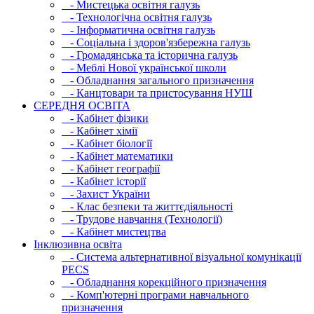
- Мистецька освітня галузь
- Технологічна освітня галузь
- Інфopматична освітня галузь
- Соціальна і здоров'язбережна галузь
- Громадянська та історична галузь
- Меблі Нової української школи
- Обладнання загального призначення
- Канцтовари та пристосування НУШ
СЕРЕДНЯ ОСВIТА
- Кабінет фізики
- Кабінет хімії
- Кабінет біології
- Кабінет математики
- Кабінет географії
- Кабінет історії
- Захист України
- Клас безпеки та життєдіяльності
- Трудове навчання (Технології)
- Кабінет мистецтва
Інклюзивна освіта
- Система альтернативної візуальної комунікації
PECS
- Обладнання корекційного призначення
- Комп'ютерні програми навчального
призначення