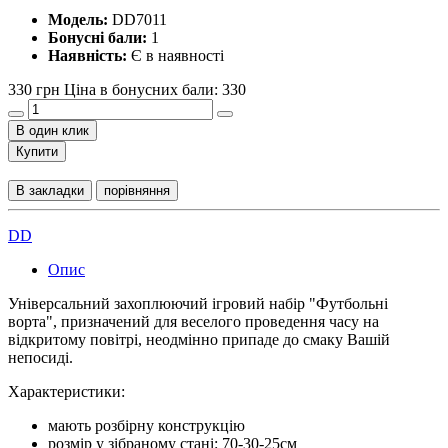
Модель:
DD7011
Бонусні бали:
1
Наявність:
Є в наявності
330 грн
Ціна в бонусних бали: 330
В один клик
Купити
В закладки
порівняння
DD
Опис
Універсальний захоплюючий ігровий набір "Футбольні
ворта", призначений для веселого проведення часу на
відкритому повітрі, неодмінно припаде до смаку Вашій
непосиді.
Характеристики:
мають розбірну конструкцію
розмір у зібраному стані: 70-30-25см