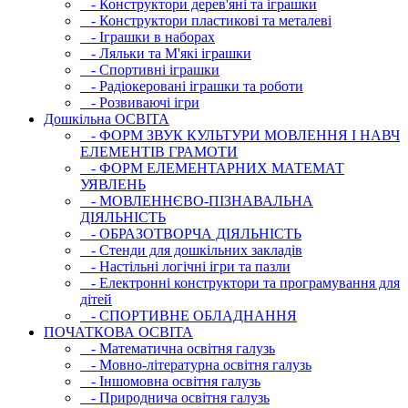
- Конструктори дерев'яні та іграшки
- Конструктори пластикові та металеві
- Іграшки в наборах
- Ляльки та М'які іграшки
- Спортивні іграшки
- Радіокеровані іграшки та роботи
- Розвиваючі ігри
Дошкільна ОСВIТА
- ФОРМ ЗВУК КУЛЬТУРИ МОВЛЕННЯ І НАВЧ
ЕЛЕМЕНТІВ ГРАМОТИ
- ФОРМ ЕЛЕМЕНТАРНИХ МАТЕМАТ
УЯВЛЕНЬ
- МОВЛЕННЄВО-ПІЗНАВАЛЬНА
ДІЯЛЬНІСТЬ
- ОБРАЗОТВОРЧА ДІЯЛЬНІСТЬ
- Стенди для дошкільних закладів
- Настільні логічні ігри та пазли
- Електронні конструктори та програмування для
дітей
- СПОРТИВНЕ ОБЛАДНАННЯ
ПОЧАТКОВА ОСВIТА
- Математична освітня галузь
- Мовно-літературна освітня галузь
- Iншомовна освітня галузь
- Природнича освітня галузь