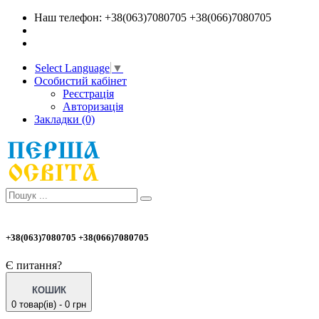
Наш телефон: +38(063)7080705 +38(066)7080705
Select Language
▼
Особистий кабінет
Реєстрація
Авторизація
Закладки (0)
+38(063)7080705 +38(066)7080705
Є питання?
КОШИК
0 товар(ів) - 0 грн