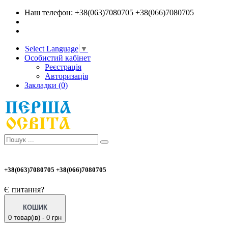
Наш телефон: +38(063)7080705 +38(066)7080705
Select Language
▼
Особистий кабінет
Реєстрація
Авторизація
Закладки (0)
+38(063)7080705 +38(066)7080705
Є питання?
КОШИК
0 товар(ів) - 0 грн