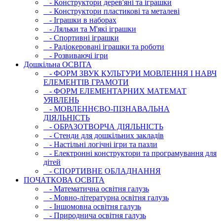
- Конструктори дерев'яні та іграшки
- Конструктори пластикові та металеві
- Іграшки в наборах
- Ляльки та М'які іграшки
- Спортивні іграшки
- Радіокеровані іграшки та роботи
- Розвиваючі ігри
Дошкільна ОСВIТА
- ФОРМ ЗВУК КУЛЬТУРИ МОВЛЕННЯ І НАВЧ
ЕЛЕМЕНТІВ ГРАМОТИ
- ФОРМ ЕЛЕМЕНТАРНИХ МАТЕМАТ
УЯВЛЕНЬ
- МОВЛЕННЄВО-ПІЗНАВАЛЬНА
ДІЯЛЬНІСТЬ
- ОБРАЗОТВОРЧА ДІЯЛЬНІСТЬ
- Стенди для дошкільних закладів
- Настільні логічні ігри та пазли
- Електронні конструктори та програмування для
дітей
- СПОРТИВНЕ ОБЛАДНАННЯ
ПОЧАТКОВА ОСВIТА
- Математична освітня галузь
- Мовно-літературна освітня галузь
- Iншомовна освітня галузь
- Природнича освітня галузь