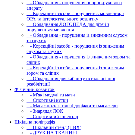
- Обладнання - порушення опорно-рухового
апарату
- Корекційні засоби - порушення: мовлення, з
ОРА та інтелектуального розвитку
- Обладнання ЛОГОПЕДА для дітей з
порушенням мовлення
- Обладнання - порушення із зниженим слухом
та глухих
- Корекційні засоби - порушення із зниженим
слухом та глухих
- Обладнання - порушення із зниженим зором та
сліпих
- Корекційні засоби - порушення із зниженим
зором та сліпих
- Обладнання для кабінету психологічної
реабілітації
Фізичний розвиток
- М'які модулi та мати
- Спортивні кутки
- Масажно-тактильні доріжки та масажери
- Знаряддя ЛФК
- Спортивний інвентар
Шкільна поліграфія
- Шкільний стенд (ПВХ)
- ДРУК НА ТКАНИНІ