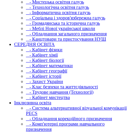
- Мистецька освітня галузь
- Технологічна освітня галузь
- Інфopматична освітня галузь
- Соціальна і здоров'язбережна галузь
- Громадянська та історична галузь
- Меблі Нової української школи
- Обладнання загального призначення
- Канцтовари та пристосування НУШ
СЕРЕДНЯ ОСВIТА
- Кабінет фізики
- Кабінет хімії
- Кабінет біології
- Кабінет математики
- Кабінет географії
- Кабінет історії
- Захист України
- Клас безпеки та життєдіяльності
- Трудове навчання (Технології)
- Кабінет мистецтва
Інклюзивна освіта
- Система альтернативної візуальної комунікації
PECS
- Обладнання корекційного призначення
- Комп'ютерні програми навчального
призначення