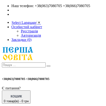
Наш телефон: +38(063)7080705 +38(066)7080705
Select Language
▼
Особистий кабінет
Реєстрація
Авторизація
Закладки (0)
+38(063)7080705 +38(066)7080705
Є питання?
КОШИК
0 товар(ів) - 0 грн