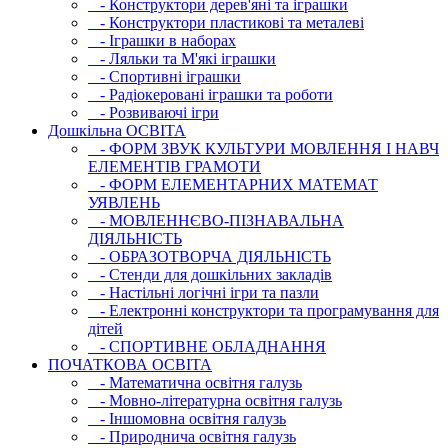
- Конструктори дерев'яні та іграшки
- Конструктори пластикові та металеві
- Іграшки в наборах
- Ляльки та М'які іграшки
- Спортивні іграшки
- Радіокеровані іграшки та роботи
- Розвиваючі ігри
Дошкільна ОСВIТА
- ФОРМ ЗВУК КУЛЬТУРИ МОВЛЕННЯ І НАВЧ
ЕЛЕМЕНТІВ ГРАМОТИ
- ФОРМ ЕЛЕМЕНТАРНИХ МАТЕМАТ
УЯВЛЕНЬ
- МОВЛЕННЄВО-ПІЗНАВАЛЬНА
ДІЯЛЬНІСТЬ
- ОБРАЗОТВОРЧА ДІЯЛЬНІСТЬ
- Стенди для дошкільних закладів
- Настільні логічні ігри та пазли
- Електронні конструктори та програмування для
дітей
- СПОРТИВНЕ ОБЛАДНАННЯ
ПОЧАТКОВА ОСВIТА
- Математична освітня галузь
- Мовно-літературна освітня галузь
- Iншомовна освітня галузь
- Природнича освітня галузь