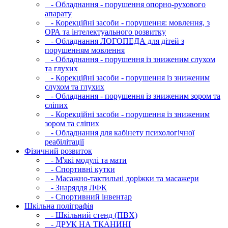
- Обладнання - порушення опорно-рухового
апарату
- Корекційні засоби - порушення: мовлення, з
ОРА та інтелектуального розвитку
- Обладнання ЛОГОПЕДА для дітей з
порушенням мовлення
- Обладнання - порушення із зниженим слухом
та глухих
- Корекційні засоби - порушення із зниженим
слухом та глухих
- Обладнання - порушення із зниженим зором та
сліпих
- Корекційні засоби - порушення із зниженим
зором та сліпих
- Обладнання для кабінету психологічної
реабілітації
Фізичний розвиток
- М'які модулi та мати
- Спортивні кутки
- Масажно-тактильні доріжки та масажери
- Знаряддя ЛФК
- Спортивний інвентар
Шкільна поліграфія
- Шкільний стенд (ПВХ)
- ДРУК НА ТКАНИНІ