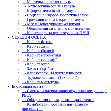
- Мистецька освітня галузь
- Технологічна освітня галузь
- Інфopматична освітня галузь
- Соціальна і здоров'язбережна галузь
- Громадянська та історична галузь
- Меблі Нової української школи
- Обладнання загального призначення
- Канцтовари та пристосування НУШ
СЕРЕДНЯ ОСВIТА
- Кабінет фізики
- Кабінет хімії
- Кабінет біології
- Кабінет математики
- Кабінет географії
- Кабінет історії
- Захист України
- Клас безпеки та життєдіяльності
- Трудове навчання (Технології)
- Кабінет мистецтва
Інклюзивна освіта
- Система альтернативної візуальної комунікації
PECS
- Обладнання корекційного призначення
- Комп'ютерні програми навчального
призначення