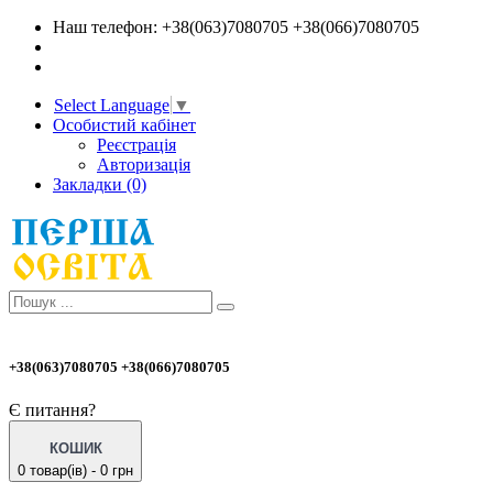
Наш телефон: +38(063)7080705 +38(066)7080705
Select Language
▼
Особистий кабінет
Реєстрація
Авторизація
Закладки (0)
+38(063)7080705 +38(066)7080705
Є питання?
КОШИК
0 товар(ів) - 0 грн