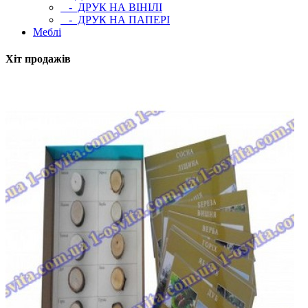
- ДРУК НА ВІНІЛІ
- ДРУК НА ПАПЕРІ
Меблі
Хіт продажів