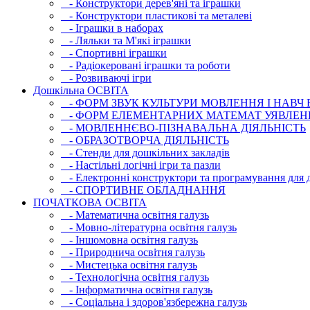
- Конструктори дерев'яні та іграшки
- Конструктори пластикові та металеві
- Іграшки в наборах
- Ляльки та М'які іграшки
- Спортивні іграшки
- Радіокеровані іграшки та роботи
- Розвиваючі ігри
Дошкільна ОСВIТА
- ФОРМ ЗВУК КУЛЬТУРИ МОВЛЕННЯ І НАВЧ
- ФОРМ ЕЛЕМЕНТАРНИХ МАТЕМАТ УЯВЛЕН
- МОВЛЕННЄВО-ПІЗНАВАЛЬНА ДІЯЛЬНІСТЬ
- ОБРАЗОТВОРЧА ДІЯЛЬНІСТЬ
- Стенди для дошкільних закладів
- Настільні логічні ігри та пазли
- Електронні конструктори та програмування для д
- СПОРТИВНЕ ОБЛАДНАННЯ
ПОЧАТКОВА ОСВIТА
- Математична освітня галузь
- Мовно-літературна освітня галузь
- Iншомовна освітня галузь
- Природнича освітня галузь
- Мистецька освітня галузь
- Технологічна освітня галузь
- Інфopматична освітня галузь
- Соціальна і здоров'язбережна галузь