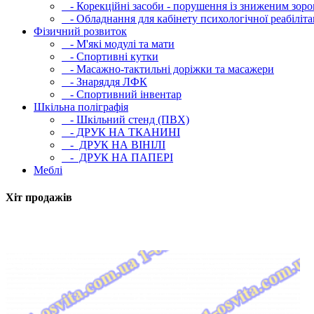
- Корекційні засоби - порушення із зниженим зоро
- Обладнання для кабінету психологічної реабілітац
Фізичний розвиток
- М'які модулi та мати
- Спортивні кутки
- Масажно-тактильні доріжки та масажери
- Знаряддя ЛФК
- Спортивний інвентар
Шкільна поліграфія
- Шкільний стенд (ПВХ)
- ДРУК НА ТКАНИНІ
- ДРУК НА ВІНІЛІ
- ДРУК НА ПАПЕРІ
Меблі
Хіт продажів