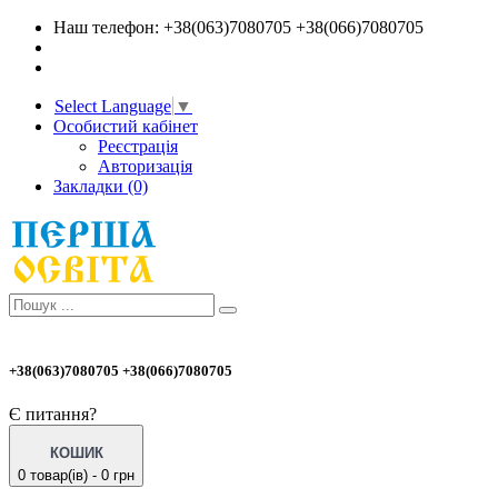
Наш телефон: +38(063)7080705 +38(066)7080705
Select Language
▼
Особистий кабінет
Реєстрація
Авторизація
Закладки (0)
+38(063)7080705 +38(066)7080705
Є питання?
КОШИК
0 товар(ів) - 0 грн