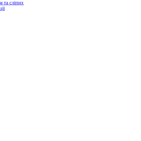
м та сліпих
ії