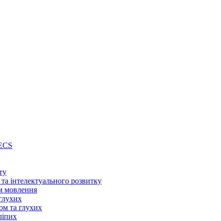
PECS
ту
 та інтелектуального розвитку
м мовлення
глухих
ом та глухих
ліпих