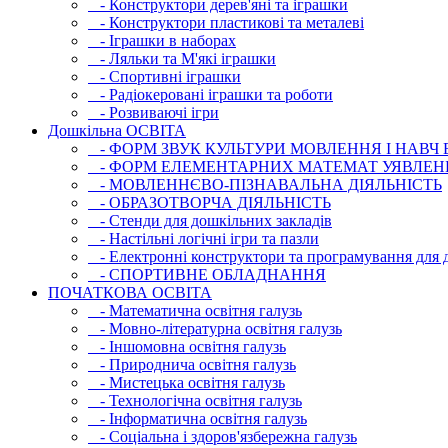
- Конструктори дерев'яні та іграшки
- Конструктори пластикові та металеві
- Іграшки в наборах
- Ляльки та М'які іграшки
- Спортивні іграшки
- Радіокеровані іграшки та роботи
- Розвиваючі ігри
Дошкільна ОСВIТА
- ФОРМ ЗВУК КУЛЬТУРИ МОВЛЕННЯ І НАВЧ
- ФОРМ ЕЛЕМЕНТАРНИХ МАТЕМАТ УЯВЛЕН
- МОВЛЕННЄВО-ПІЗНАВАЛЬНА ДІЯЛЬНІСТЬ
- ОБРАЗОТВОРЧА ДІЯЛЬНІСТЬ
- Стенди для дошкільних закладів
- Настільні логічні ігри та пазли
- Електронні конструктори та програмування для д
- СПОРТИВНЕ ОБЛАДНАННЯ
ПОЧАТКОВА ОСВIТА
- Математична освітня галузь
- Мовно-літературна освітня галузь
- Iншомовна освітня галузь
- Природнича освітня галузь
- Мистецька освітня галузь
- Технологічна освітня галузь
- Інфopматична освітня галузь
- Соціальна і здоров'язбережна галузь