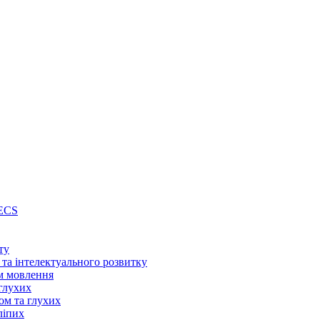
PECS
ту
 та інтелектуального розвитку
м мовлення
глухих
ом та глухих
ліпих