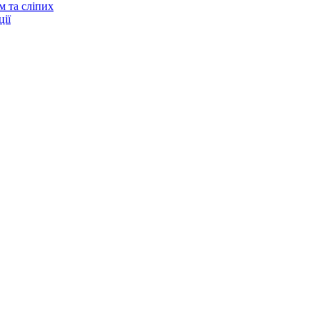
м та сліпих
ії