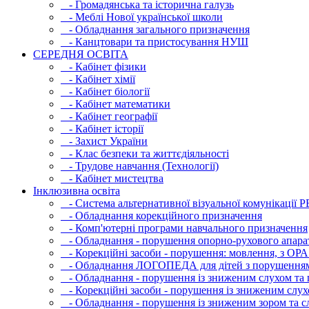
- Громадянська та історична галузь
- Меблі Нової української школи
- Обладнання загального призначення
- Канцтовари та пристосування НУШ
СЕРЕДНЯ ОСВIТА
- Кабінет фізики
- Кабінет хімії
- Кабінет біології
- Кабінет математики
- Кабінет географії
- Кабінет історії
- Захист України
- Клас безпеки та життєдіяльності
- Трудове навчання (Технології)
- Кабінет мистецтва
Інклюзивна освіта
- Система альтернативної візуальної комунікації 
- Обладнання корекційного призначення
- Комп'ютерні програми навчального призначення
- Обладнання - порушення опорно-рухового апара
- Корекційні засоби - порушення: мовлення, з ОРА
- Обладнання ЛОГОПЕДА для дітей з порушення
- Обладнання - порушення із зниженим слухом та 
- Корекційні засоби - порушення із зниженим слух
- Обладнання - порушення із зниженим зором та с