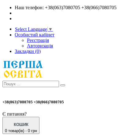
Наш телефон: +38(063)7080705 +38(066)7080705
Select Language
▼
Особистий кабінет
Реєстрація
Авторизація
Закладки (0)
+38(063)7080705 +38(066)7080705
Є питання?
КОШИК
0 товар(ів) - 0 грн