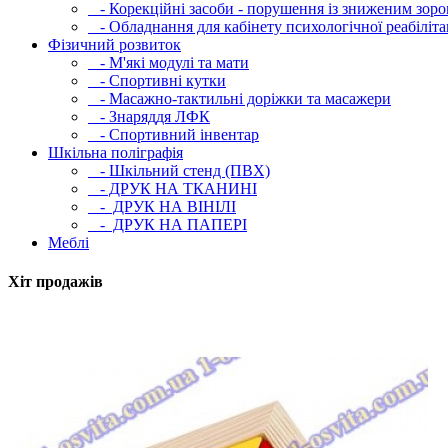
- Корекційні засоби - порушення із зниженим зоро
- Обладнання для кабінету психологічної реабілітац
Фізичний розвиток
- М'які модулi та мати
- Спортивні кутки
- Масажно-тактильні доріжки та масажери
- Знаряддя ЛФК
- Спортивний інвентар
Шкільна поліграфія
- Шкільний стенд (ПВХ)
- ДРУК НА ТКАНИНІ
- ДРУК НА ВІНІЛІ
- ДРУК НА ПАПЕРІ
Меблі
Хіт продажів