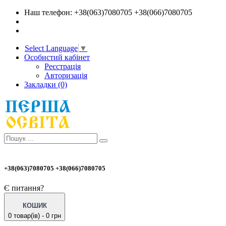
Наш телефон: +38(063)7080705 +38(066)7080705
Select Language
▼
Особистий кабінет
Реєстрація
Авторизація
Закладки (0)
+38(063)7080705 +38(066)7080705
Є питання?
КОШИК
0 товар(ів) - 0 грн