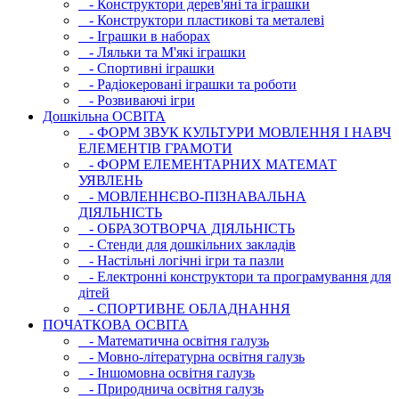
- Конструктори дерев'яні та іграшки
- Конструктори пластикові та металеві
- Іграшки в наборах
- Ляльки та М'які іграшки
- Спортивні іграшки
- Радіокеровані іграшки та роботи
- Розвиваючі ігри
Дошкільна ОСВIТА
- ФОРМ ЗВУК КУЛЬТУРИ МОВЛЕННЯ І НАВЧ
ЕЛЕМЕНТІВ ГРАМОТИ
- ФОРМ ЕЛЕМЕНТАРНИХ МАТЕМАТ
УЯВЛЕНЬ
- МОВЛЕННЄВО-ПІЗНАВАЛЬНА
ДІЯЛЬНІСТЬ
- ОБРАЗОТВОРЧА ДІЯЛЬНІСТЬ
- Стенди для дошкільних закладів
- Настільні логічні ігри та пазли
- Електронні конструктори та програмування для
дітей
- СПОРТИВНЕ ОБЛАДНАННЯ
ПОЧАТКОВА ОСВIТА
- Математична освітня галузь
- Мовно-літературна освітня галузь
- Iншомовна освітня галузь
- Природнича освітня галузь