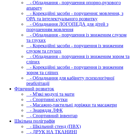
- Обладнання - порушення опорно-рухового
апарату
- Корекційні засоби - порушення: мовлення, з
ОРА та інтелектуального розвитку
- Обладнання ЛОГОПЕДА для дітей з
порушенням мовлення
- Обладнання - порушення із зниженим слухом
та глухих
- Корекційні засоби - порушення із зниженим
слухом та глухих
- Обладнання - порушення із зниженим зором та
сліпих
- Корекційні засоби - порушення із зниженим
зором та сліпих
- Обладнання для кабінету психологічної
реабілітації
Фізичний розвиток
- М'які модулi та мати
- Спортивні кутки
- Масажно-тактильні доріжки та масажери
- Знаряддя ЛФК
- Спортивний інвентар
Шкільна поліграфія
- Шкільний стенд (ПВХ)
- ДРУК НА ТКАНИНІ