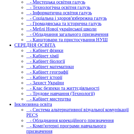
- Мистецька освітня галузь
- Технологічна освітня галузь
- Інфopматична освітня галузь
- Соціальна і здоров'язбережна галузь
- Громадянська та історична галузь
- Меблі Нової української школи
- Обладнання загального призначення
- Канцтовари та пристосування НУШ
СЕРЕДНЯ ОСВIТА
- Кабінет фізики
- Кабінет хімії
- Кабінет біології
- Кабінет математики
- Кабінет географії
- Кабінет історії
- Захист України
- Клас безпеки та життєдіяльності
- Трудове навчання (Технології)
- Кабінет мистецтва
Інклюзивна освіта
- Система альтернативної візуальної комунікації
PECS
- Обладнання корекційного призначення
- Комп'ютерні програми навчального
призначення