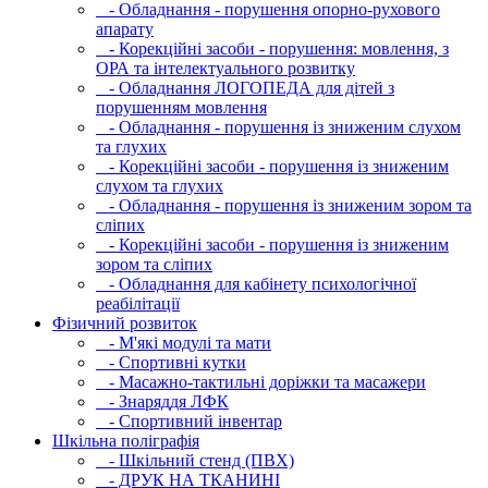
- Обладнання - порушення опорно-рухового
апарату
- Корекційні засоби - порушення: мовлення, з
ОРА та інтелектуального розвитку
- Обладнання ЛОГОПЕДА для дітей з
порушенням мовлення
- Обладнання - порушення із зниженим слухом
та глухих
- Корекційні засоби - порушення із зниженим
слухом та глухих
- Обладнання - порушення із зниженим зором та
сліпих
- Корекційні засоби - порушення із зниженим
зором та сліпих
- Обладнання для кабінету психологічної
реабілітації
Фізичний розвиток
- М'які модулi та мати
- Спортивні кутки
- Масажно-тактильні доріжки та масажери
- Знаряддя ЛФК
- Спортивний інвентар
Шкільна поліграфія
- Шкільний стенд (ПВХ)
- ДРУК НА ТКАНИНІ