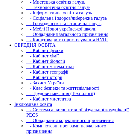
- Мистецька освітня галузь
- Технологічна освітня галузь
- Інфopматична освітня галузь
- Соціальна і здоров'язбережна галузь
- Громадянська та історична галузь
- Меблі Нової української школи
- Обладнання загального призначення
- Канцтовари та пристосування НУШ
СЕРЕДНЯ ОСВIТА
- Кабінет фізики
- Кабінет хімії
- Кабінет біології
- Кабінет математики
- Кабінет географії
- Кабінет історії
- Захист України
- Клас безпеки та життєдіяльності
- Трудове навчання (Технології)
- Кабінет мистецтва
Інклюзивна освіта
- Система альтернативної візуальної комунікації
PECS
- Обладнання корекційного призначення
- Комп'ютерні програми навчального
призначення