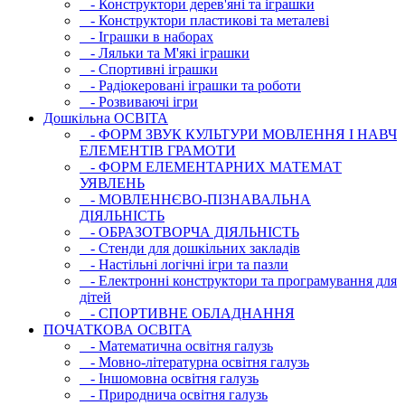
- Конструктори дерев'яні та іграшки
- Конструктори пластикові та металеві
- Іграшки в наборах
- Ляльки та М'які іграшки
- Спортивні іграшки
- Радіокеровані іграшки та роботи
- Розвиваючі ігри
Дошкільна ОСВIТА
- ФОРМ ЗВУК КУЛЬТУРИ МОВЛЕННЯ І НАВЧ
ЕЛЕМЕНТІВ ГРАМОТИ
- ФОРМ ЕЛЕМЕНТАРНИХ МАТЕМАТ
УЯВЛЕНЬ
- МОВЛЕННЄВО-ПІЗНАВАЛЬНА
ДІЯЛЬНІСТЬ
- ОБРАЗОТВОРЧА ДІЯЛЬНІСТЬ
- Стенди для дошкільних закладів
- Настільні логічні ігри та пазли
- Електронні конструктори та програмування для
дітей
- СПОРТИВНЕ ОБЛАДНАННЯ
ПОЧАТКОВА ОСВIТА
- Математична освітня галузь
- Мовно-літературна освітня галузь
- Iншомовна освітня галузь
- Природнича освітня галузь