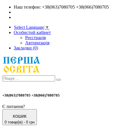
Наш телефон: +38(063)7080705 +38(066)7080705
Select Language
▼
Особистий кабінет
Реєстрація
Авторизація
Закладки (0)
+38(063)7080705 +38(066)7080705
Є питання?
КОШИК
0 товар(ів) - 0 грн