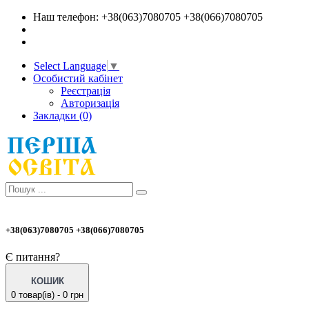
Наш телефон: +38(063)7080705 +38(066)7080705
Select Language
▼
Особистий кабінет
Реєстрація
Авторизація
Закладки (0)
+38(063)7080705 +38(066)7080705
Є питання?
КОШИК
0 товар(ів) - 0 грн