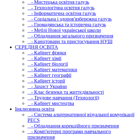
- Мистецька освітня галузь
- Технологічна освітня галузь
- Інфopматична освітня галузь
- Соціальна і здоров'язбережна галузь
- Громадянська та історична галузь
- Меблі Нової української школи
- Обладнання загального призначення
- Канцтовари та пристосування НУШ
СЕРЕДНЯ ОСВIТА
- Кабінет фізики
- Кабінет хімії
- Кабінет біології
- Кабінет математики
- Кабінет географії
- Кабінет історії
- Захист України
- Клас безпеки та життєдіяльності
- Трудове навчання (Технології)
- Кабінет мистецтва
Інклюзивна освіта
- Система альтернативної візуальної комунікації
PECS
- Обладнання корекційного призначення
- Комп'ютерні програми навчального
призначення