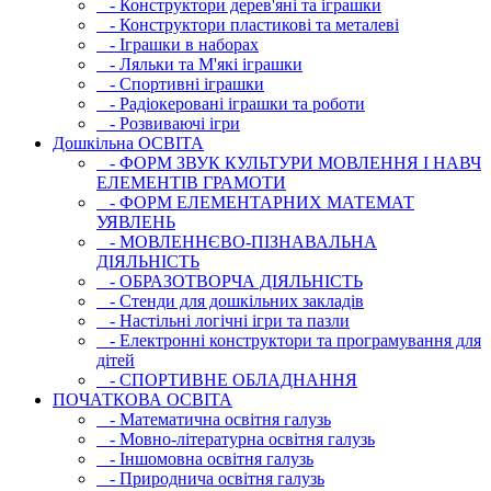
- Конструктори дерев'яні та іграшки
- Конструктори пластикові та металеві
- Іграшки в наборах
- Ляльки та М'які іграшки
- Спортивні іграшки
- Радіокеровані іграшки та роботи
- Розвиваючі ігри
Дошкільна ОСВIТА
- ФОРМ ЗВУК КУЛЬТУРИ МОВЛЕННЯ І НАВЧ
ЕЛЕМЕНТІВ ГРАМОТИ
- ФОРМ ЕЛЕМЕНТАРНИХ МАТЕМАТ
УЯВЛЕНЬ
- МОВЛЕННЄВО-ПІЗНАВАЛЬНА
ДІЯЛЬНІСТЬ
- ОБРАЗОТВОРЧА ДІЯЛЬНІСТЬ
- Стенди для дошкільних закладів
- Настільні логічні ігри та пазли
- Електронні конструктори та програмування для
дітей
- СПОРТИВНЕ ОБЛАДНАННЯ
ПОЧАТКОВА ОСВIТА
- Математична освітня галузь
- Мовно-літературна освітня галузь
- Iншомовна освітня галузь
- Природнича освітня галузь