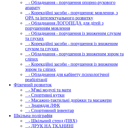
- Обладнання - порушення опорно-рухового
апарату
- Корекційні засоби - порушення: мовлення, з
ОРА та інтелектуального розвитку
- Обладнання ЛОГОПЕДА для дітей з
порушенням мовлення
- Обладнання - порушення із зниженим слухом
та глухих
- Корекційні засоби - порушення із зниженим
слухом та глухих
- Обладнання - порушення із зниженим зором та
сліпих
- Корекційні засоби - порушення із зниженим
зором та сліпих
- Обладнання для кабінету психологічної
реабілітації
Фізичний розвиток
- М'які модулi та мати
- Спортивні кутки
- Масажно-тактильні доріжки та масажери
- Знаряддя ЛФК
- Спортивний інвентар
Шкільна поліграфія
- Шкільний стенд (ПВХ)
- ДРУК НА ТКАНИНІ