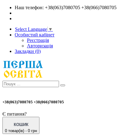
Наш телефон: +38(063)7080705 +38(066)7080705
Select Language
▼
Особистий кабінет
Реєстрація
Авторизація
Закладки (0)
+38(063)7080705 +38(066)7080705
Є питання?
КОШИК
0 товар(ів) - 0 грн