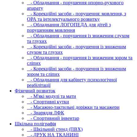
- Обладнання - порушення опорно-рухового
апарату
- Корекційні засоби - порушення: мовлення, з
ОРА та інтелектуального розвитку
- Обладнання ЛОГОПЕДА для дітей з
порушенням мовлення
- Обладнання - порушення із зниженим слухом
та глухих
- Корекційні засоби - порушення із зниженим
слухом та глухих
- Обладнання - порушення із зниженим зором та
сліпих
- Корекційні засоби - порушення із зниженим
зором та сліпих
- Обладнання для кабінету психологічної
реабілітації
Фізичний розвиток
- М'які модулi та мати
- Спортивні кутки
- Масажно-тактильні доріжки та масажери
- Знаряддя ЛФК
- Спортивний інвентар
Шкільна поліграфія
- Шкільний стенд (ПВХ)
- ДРУК НА ТКАНИНІ