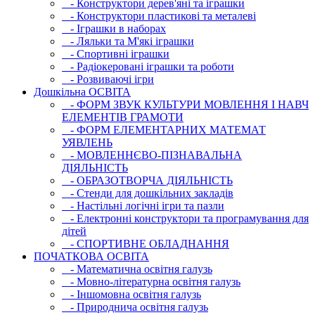
- Конструктори дерев'яні та іграшки
- Конструктори пластикові та металеві
- Іграшки в наборах
- Ляльки та М'які іграшки
- Спортивні іграшки
- Радіокеровані іграшки та роботи
- Розвиваючі ігри
Дошкільна ОСВIТА
- ФОРМ ЗВУК КУЛЬТУРИ МОВЛЕННЯ І НАВЧ
ЕЛЕМЕНТІВ ГРАМОТИ
- ФОРМ ЕЛЕМЕНТАРНИХ МАТЕМАТ
УЯВЛЕНЬ
- МОВЛЕННЄВО-ПІЗНАВАЛЬНА
ДІЯЛЬНІСТЬ
- ОБРАЗОТВОРЧА ДІЯЛЬНІСТЬ
- Стенди для дошкільних закладів
- Настільні логічні ігри та пазли
- Електронні конструктори та програмування для
дітей
- СПОРТИВНЕ ОБЛАДНАННЯ
ПОЧАТКОВА ОСВIТА
- Математична освітня галузь
- Мовно-літературна освітня галузь
- Iншомовна освітня галузь
- Природнича освітня галузь