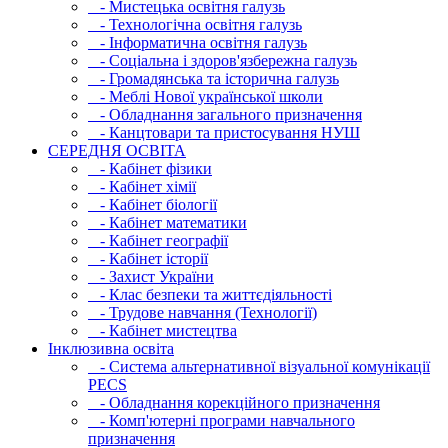
- Мистецька освітня галузь
- Технологічна освітня галузь
- Інфopматична освітня галузь
- Соціальна і здоров'язбережна галузь
- Громадянська та історична галузь
- Меблі Нової української школи
- Обладнання загального призначення
- Канцтовари та пристосування НУШ
СЕРЕДНЯ ОСВIТА
- Кабінет фізики
- Кабінет хімії
- Кабінет біології
- Кабінет математики
- Кабінет географії
- Кабінет історії
- Захист України
- Клас безпеки та життєдіяльності
- Трудове навчання (Технології)
- Кабінет мистецтва
Інклюзивна освіта
- Система альтернативної візуальної комунікації
PECS
- Обладнання корекційного призначення
- Комп'ютерні програми навчального
призначення