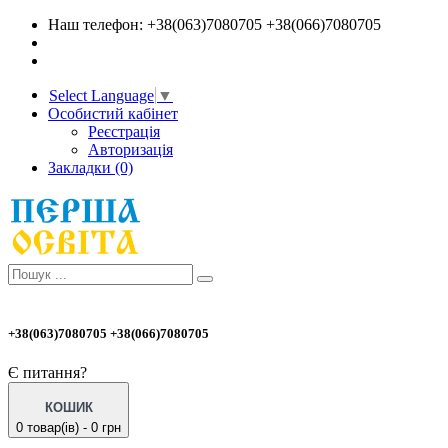
Наш телефон: +38(063)7080705 +38(066)7080705
Select Language
▼
Особистий кабінет
Реєстрація
Авторизація
Закладки (0)
+38(063)7080705 +38(066)7080705
Є питання?
КОШИК
0 товар(ів) - 0 грн