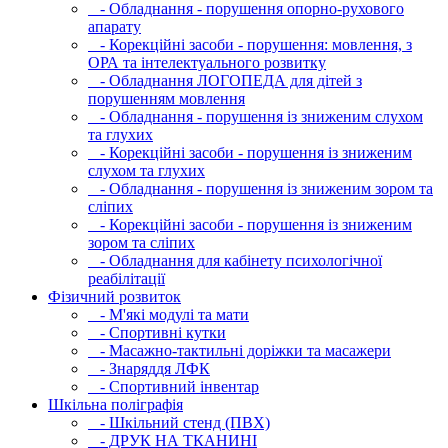
- Обладнання - порушення опорно-рухового
апарату
- Корекційні засоби - порушення: мовлення, з
ОРА та інтелектуального розвитку
- Обладнання ЛОГОПЕДА для дітей з
порушенням мовлення
- Обладнання - порушення із зниженим слухом
та глухих
- Корекційні засоби - порушення із зниженим
слухом та глухих
- Обладнання - порушення із зниженим зором та
сліпих
- Корекційні засоби - порушення із зниженим
зором та сліпих
- Обладнання для кабінету психологічної
реабілітації
Фізичний розвиток
- М'які модулi та мати
- Спортивні кутки
- Масажно-тактильні доріжки та масажери
- Знаряддя ЛФК
- Спортивний інвентар
Шкільна поліграфія
- Шкільний стенд (ПВХ)
- ДРУК НА ТКАНИНІ