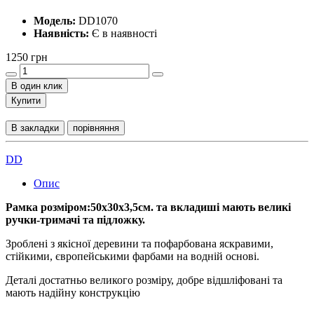
Модель:
DD1070
Наявність:
Є в наявності
1250 грн
В один клик
Купити
В закладки
порівняння
DD
Опис
Рамка розміром:50x30x3,5cм. та вкладишi мають великі
ручки-тримачі та підложку.
Зробленi з якісної деревини та пофарбована яскравими,
стійкими, європейськими фарбами на водній основі.
Деталі достатньо великого розміру, добре відшліфовані та
мають надійну конструкцію