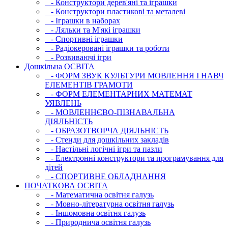
- Конструктори дерев'яні та іграшки
- Конструктори пластикові та металеві
- Іграшки в наборах
- Ляльки та М'які іграшки
- Спортивні іграшки
- Радіокеровані іграшки та роботи
- Розвиваючі ігри
Дошкільна ОСВIТА
- ФОРМ ЗВУК КУЛЬТУРИ МОВЛЕННЯ І НАВЧ
ЕЛЕМЕНТІВ ГРАМОТИ
- ФОРМ ЕЛЕМЕНТАРНИХ МАТЕМАТ
УЯВЛЕНЬ
- МОВЛЕННЄВО-ПІЗНАВАЛЬНА
ДІЯЛЬНІСТЬ
- ОБРАЗОТВОРЧА ДІЯЛЬНІСТЬ
- Стенди для дошкільних закладів
- Настільні логічні ігри та пазли
- Електронні конструктори та програмування для
дітей
- СПОРТИВНЕ ОБЛАДНАННЯ
ПОЧАТКОВА ОСВIТА
- Математична освітня галузь
- Мовно-літературна освітня галузь
- Iншомовна освітня галузь
- Природнича освітня галузь