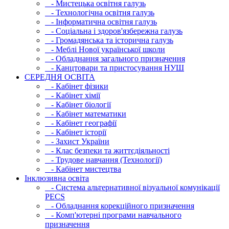
- Мистецька освітня галузь
- Технологічна освітня галузь
- Інфopматична освітня галузь
- Соціальна і здоров'язбережна галузь
- Громадянська та історична галузь
- Меблі Нової української школи
- Обладнання загального призначення
- Канцтовари та пристосування НУШ
СЕРЕДНЯ ОСВIТА
- Кабінет фізики
- Кабінет хімії
- Кабінет біології
- Кабінет математики
- Кабінет географії
- Кабінет історії
- Захист України
- Клас безпеки та життєдіяльності
- Трудове навчання (Технології)
- Кабінет мистецтва
Інклюзивна освіта
- Система альтернативної візуальної комунікації
PECS
- Обладнання корекційного призначення
- Комп'ютерні програми навчального
призначення