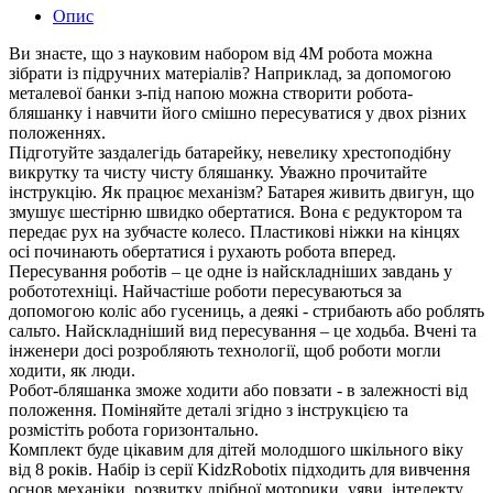
Опис
Ви знаєте, що з науковим набором від 4М робота можна
зібрати із підручних матеріалів? Наприклад, за допомогою
металевої банки з-під напою можна створити робота-
бляшанку і навчити його смішно пересуватися у двох різних
положеннях.
Підготуйте заздалегідь батарейку, невелику хрестоподібну
викрутку та чисту чисту бляшанку. Уважно прочитайте
інструкцію. Як працює механізм? Батарея живить двигун, що
змушує шестірню швидко обертатися. Вона є редуктором та
передає рух на зубчасте колесо. Пластикові ніжки на кінцях
осі починають обертатися і рухають робота вперед.
Пересування роботів – це одне із найскладніших завдань у
робототехніці. Найчастіше роботи пересуваються за
допомогою коліс або гусениць, а деякі - стрибають або роблять
сальто. Найскладніший вид пересування – це ходьба. Вчені та
інженери досі розробляють технології, щоб роботи могли
ходити, як люди.
Робот-бляшанка зможе ходити або повзати - в залежності від
положення. Поміняйте деталі згідно з інструкцією та
розмістіть робота горизонтально.
Комплект буде цікавим для дітей молодшого шкільного віку
від 8 років. Набір із серії KidzRobotix підходить для вивчення
основ механіки, розвитку дрібної моторики, уяви, інтелекту,