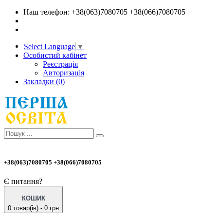
Наш телефон: +38(063)7080705 +38(066)7080705
Select Language
▼
Особистий кабінет
Реєстрація
Авторизація
Закладки (0)
+38(063)7080705 +38(066)7080705
Є питання?
КОШИК
0 товар(ів) - 0 грн