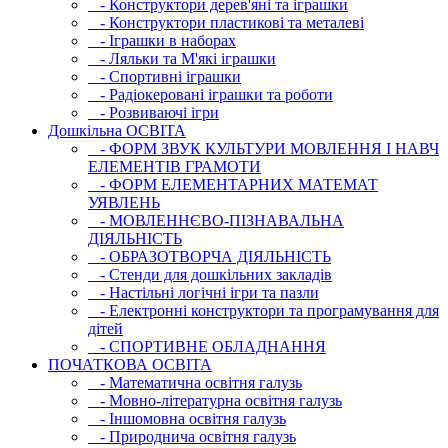
- Конструктори дерев'яні та іграшки
- Конструктори пластикові та металеві
- Іграшки в наборах
- Ляльки та М'які іграшки
- Спортивні іграшки
- Радіокеровані іграшки та роботи
- Розвиваючі ігри
Дошкільна ОСВIТА
- ФОРМ ЗВУК КУЛЬТУРИ МОВЛЕННЯ І НАВЧ
ЕЛЕМЕНТІВ ГРАМОТИ
- ФОРМ ЕЛЕМЕНТАРНИХ МАТЕМАТ
УЯВЛЕНЬ
- МОВЛЕННЄВО-ПІЗНАВАЛЬНА
ДІЯЛЬНІСТЬ
- ОБРАЗОТВОРЧА ДІЯЛЬНІСТЬ
- Стенди для дошкільних закладів
- Настільні логічні ігри та пазли
- Електронні конструктори та програмування для
дітей
- СПОРТИВНЕ ОБЛАДНАННЯ
ПОЧАТКОВА ОСВIТА
- Математична освітня галузь
- Мовно-літературна освітня галузь
- Iншомовна освітня галузь
- Природнича освітня галузь