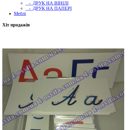
- ДРУК НА ВІНІЛІ
- ДРУК НА ПАПЕРІ
Меблі
Хіт продажів