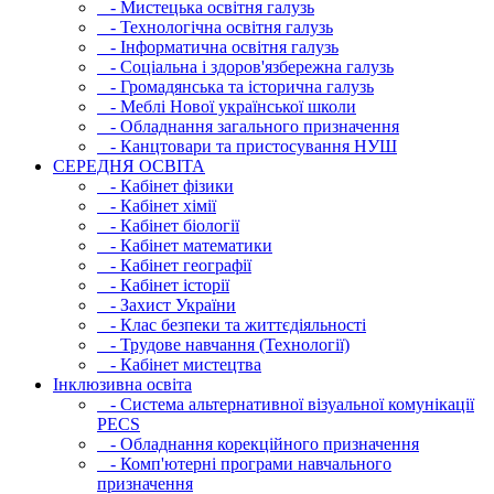
- Мистецька освітня галузь
- Технологічна освітня галузь
- Інфopматична освітня галузь
- Соціальна і здоров'язбережна галузь
- Громадянська та історична галузь
- Меблі Нової української школи
- Обладнання загального призначення
- Канцтовари та пристосування НУШ
СЕРЕДНЯ ОСВIТА
- Кабінет фізики
- Кабінет хімії
- Кабінет біології
- Кабінет математики
- Кабінет географії
- Кабінет історії
- Захист України
- Клас безпеки та життєдіяльності
- Трудове навчання (Технології)
- Кабінет мистецтва
Інклюзивна освіта
- Система альтернативної візуальної комунікації
PECS
- Обладнання корекційного призначення
- Комп'ютерні програми навчального
призначення