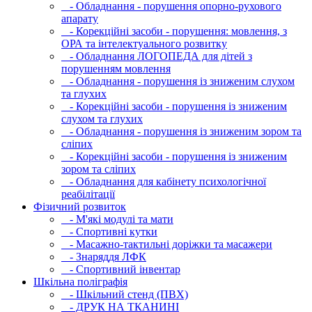
- Обладнання - порушення опорно-рухового
апарату
- Корекційні засоби - порушення: мовлення, з
ОРА та інтелектуального розвитку
- Обладнання ЛОГОПЕДА для дітей з
порушенням мовлення
- Обладнання - порушення із зниженим слухом
та глухих
- Корекційні засоби - порушення із зниженим
слухом та глухих
- Обладнання - порушення із зниженим зором та
сліпих
- Корекційні засоби - порушення із зниженим
зором та сліпих
- Обладнання для кабінету психологічної
реабілітації
Фізичний розвиток
- М'які модулi та мати
- Спортивні кутки
- Масажно-тактильні доріжки та масажери
- Знаряддя ЛФК
- Спортивний інвентар
Шкільна поліграфія
- Шкільний стенд (ПВХ)
- ДРУК НА ТКАНИНІ