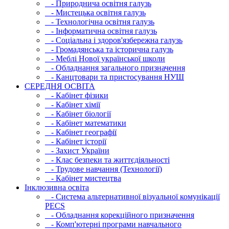
- Природнича освітня галузь
- Мистецька освітня галузь
- Технологічна освітня галузь
- Інфopматична освітня галузь
- Соціальна і здоров'язбережна галузь
- Громадянська та історична галузь
- Меблі Нової української школи
- Обладнання загального призначення
- Канцтовари та пристосування НУШ
СЕРЕДНЯ ОСВIТА
- Кабінет фізики
- Кабінет хімії
- Кабінет біології
- Кабінет математики
- Кабінет географії
- Кабінет історії
- Захист України
- Клас безпеки та життєдіяльності
- Трудове навчання (Технології)
- Кабінет мистецтва
Інклюзивна освіта
- Система альтернативної візуальної комунікації
PECS
- Обладнання корекційного призначення
- Комп'ютерні програми навчального