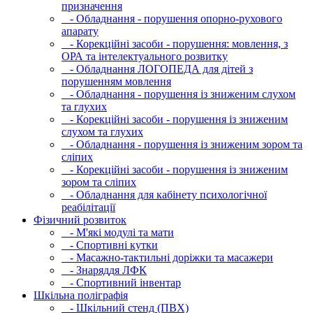
призначення
- Обладнання - порушення опорно-рухового
апарату
- Корекційні засоби - порушення: мовлення, з
ОРА та інтелектуального розвитку
- Обладнання ЛОГОПЕДА для дітей з
порушенням мовлення
- Обладнання - порушення із зниженим слухом
та глухих
- Корекційні засоби - порушення із зниженим
слухом та глухих
- Обладнання - порушення із зниженим зором та
сліпих
- Корекційні засоби - порушення із зниженим
зором та сліпих
- Обладнання для кабінету психологічної
реабілітації
Фізичний розвиток
- М'які модулi та мати
- Спортивні кутки
- Масажно-тактильні доріжки та масажери
- Знаряддя ЛФК
- Спортивний інвентар
Шкільна поліграфія
- Шкільний стенд (ПВХ)