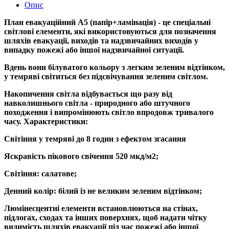
Опис
План евакуаційний А5 (папір+ламінація) - це спеціальні
світлові елементи, які використовуються для позначення
шляхів евакуації, виходів та надзвичайних виходів у
випадку пожежі або іншої надзвичайної ситуації.
Вдень вони білуватого кольору з легким зеленим відтінком,
у темряві світиться без підсвічування зеленим світлом.
Накопичення світла відбувається що разу від
навколишнього світла - природного або штучного
походження і випромінюють світло впродовж тривалого
часу. Характеристики:
Світіння у темряві до 8 годин з ефектом згасання
Яскравість пікового свічення 520 мкд/м2;
Світіння: салатове;
Денний колір: білий із не великим зеленим відтінком;
Люмінесцентні елементи встановлюються на стінах,
підлогах, сходах та інших поверхнях, щоб надати чітку
видимість шляхів евакуації під час пожежі або іншої