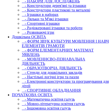
- НАБОРИ ДЛЯ ДОСЛІДЖЕНЬ
- Конструктори дерев'яні та іграшки
- Конструктори пластикові та металеві
- Іграшки в наборах
- Ляльки та М'які іграшки
- Спортивні іграшки
- Радіокеровані іграшки та роботи
- Розвиваючі ігри
Дошкільна ОСВIТА
- ФОРМ ЗВУК КУЛЬТУРИ МОВЛЕННЯ І НАВЧ
ЕЛЕМЕНТІВ ГРАМОТИ
- ФОРМ ЕЛЕМЕНТАРНИХ МАТЕМАТ
УЯВЛЕНЬ
- МОВЛЕННЄВО-ПІЗНАВАЛЬНА
ДІЯЛЬНІСТЬ
- ОБРАЗОТВОРЧА ДІЯЛЬНІСТЬ
- Стенди для дошкільних закладів
- Настільні логічні ігри та пазли
- Електронні конструктори та програмування для
дітей
- СПОРТИВНЕ ОБЛАДНАННЯ
ПОЧАТКОВА ОСВIТА
- Математична освітня галузь
- Мовно-літературна освітня галузь
- Iншомовна освітня галузь