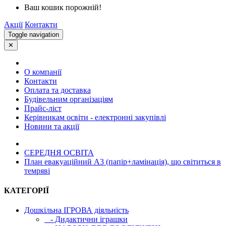
Ваш кошик порожній!
Акції
Контакти
Toggle navigation
✕
О компанії
Контакти
Оплата та доставка
Будівельним організаціям
Прайс-ліст
Керівникам освіти - електронні закупівлі
Новини та акції
СЕРЕДНЯ ОСВIТА
План евакуаційний А3 (папір+ламінація), що світиться в
темряві
КАТЕГОРІЇ
Дошкільна ІГРОВА діяльність
- Дидактични іграшки