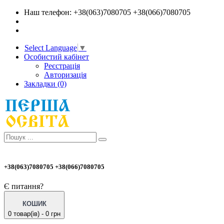
Наш телефон: +38(063)7080705 +38(066)7080705
Select Language
▼
Особистий кабінет
Реєстрація
Авторизація
Закладки (0)
+38(063)7080705 +38(066)7080705
Є питання?
КОШИК
0 товар(ів) - 0 грн