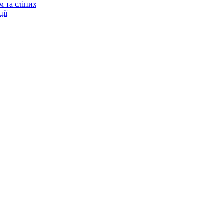
м та сліпих
ії