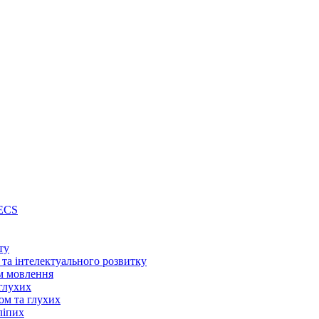
PECS
ту
 та інтелектуального розвитку
м мовлення
глухих
ом та глухих
ліпих