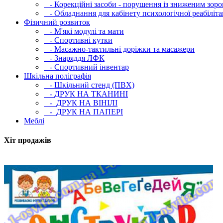
- Корекційні засоби - порушення із зниженим зоро
- Обладнання для кабінету психологічної реабілітац
Фізичний розвиток
- М'які модулi та мати
- Спортивні кутки
- Масажно-тактильні доріжки та масажери
- Знаряддя ЛФК
- Спортивний інвентар
Шкільна поліграфія
- Шкільний стенд (ПВХ)
- ДРУК НА ТКАНИНІ
- ДРУК НА ВІНІЛІ
- ДРУК НА ПАПЕРІ
Меблі
Хіт продажів