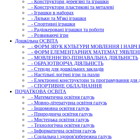
- Конструктори дерев'яні та іграшки
- Конструктори пластикові та металеві
- Іграшки в наборах
- Ляльки та М'які іграшки
- Спортивні іграшки
- Радіокеровані іграшки та роботи
- Розвиваючі ігри
Дошкільна ОСВIТА
- ФОРМ ЗВУК КУЛЬТУРИ МОВЛЕННЯ І НАВЧ
- ФОРМ ЕЛЕМЕНТАРНИХ МАТЕМАТ УЯВЛЕН
- МОВЛЕННЄВО-ПІЗНАВАЛЬНА ДІЯЛЬНІСТЬ
- ОБРАЗОТВОРЧА ДІЯЛЬНІСТЬ
- Стенди для дошкільних закладів
- Настільні логічні ігри та пазли
- Електронні конструктори та програмування для д
- СПОРТИВНЕ ОБЛАДНАННЯ
ПОЧАТКОВА ОСВIТА
- Математична освітня галузь
- Мовно-літературна освітня галузь
- Iншомовна освітня галузь
- Природнича освітня галузь
- Мистецька освітня галузь
- Технологічна освітня галузь
- Інфopматична освітня галузь
- Соціальна і здоров'язбережна галузь