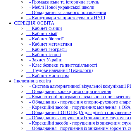
- Громадянська та історична галузь
- Меблі Нової української школи
- Обладнання загального призначення
- Канцтовари та пристосування НУШ
СЕРЕДНЯ ОСВIТА
- Кабінет фізики
- Кабінет хімії
- Кабінет біології
- Кабінет математики
- Кабінет географії
- Кабінет історії
- Захист України
- Клас безпеки та життєдіяльності
- Трудове навчання (Технології)
- Кабінет мистецтва
Інклюзивна освіта
- Система альтернативної візуальної комунікації 
- Обладнання корекційного призначення
- Комп'ютерні програми навчального призначення
- Обладнання - порушення опорно-рухового апара
- Корекційні засоби - порушення: мовлення, з ОРА
- Обладнання ЛОГОПЕДА для дітей з порушення
- Обладнання - порушення із зниженим слухом та 
- Корекційні засоби - порушення із зниженим слух
- Обладнання - порушення із зниженим зором та с