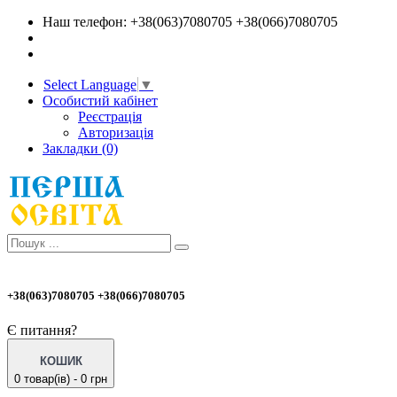
Наш телефон: +38(063)7080705 +38(066)7080705
Select Language
▼
Особистий кабінет
Реєстрація
Авторизація
Закладки (0)
+38(063)7080705 +38(066)7080705
Є питання?
КОШИК
0 товар(ів) - 0 грн