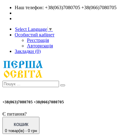
Наш телефон: +38(063)7080705 +38(066)7080705
Select Language
▼
Особистий кабінет
Реєстрація
Авторизація
Закладки (0)
+38(063)7080705 +38(066)7080705
Є питання?
КОШИК
0 товар(ів) - 0 грн