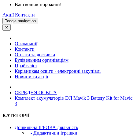
Ваш кошик порожній!
Акції
Контакти
Toggle navigation
✕
О компанії
Контакти
Оплата та доставка
Будівельним організаціям
Прайс-ліст
Керівникам освіти - електронні закупівлі
Новини та акції
СЕРЕДНЯ ОСВIТА
Комплект акумуляторів DJI Mavik 3 Battery Kit for Mavic
3
КАТЕГОРІЇ
Дошкільна ІГРОВА діяльність
- Дидактични іграшки