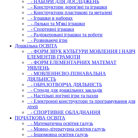
- НАБОРИ ДЛЯ ДОСЛІДЖЕНЬ
- Конструктори дерев'яні та іграшки
- Конструктори пластикові та металеві
- Іграшки в наборах
- Ляльки та М'які іграшки
- Спортивні іграшки
- Радіокеровані іграшки та роботи
- Розвиваючі ігри
Дошкільна ОСВIТА
- ФОРМ ЗВУК КУЛЬТУРИ МОВЛЕННЯ І НАВЧ
ЕЛЕМЕНТІВ ГРАМОТИ
- ФОРМ ЕЛЕМЕНТАРНИХ МАТЕМАТ
УЯВЛЕНЬ
- МОВЛЕННЄВО-ПІЗНАВАЛЬНА
ДІЯЛЬНІСТЬ
- ОБРАЗОТВОРЧА ДІЯЛЬНІСТЬ
- Стенди для дошкільних закладів
- Настільні логічні ігри та пазли
- Електронні конструктори та програмування для
дітей
- СПОРТИВНЕ ОБЛАДНАННЯ
ПОЧАТКОВА ОСВIТА
- Математична освітня галузь
- Мовно-літературна освітня галузь
- Iншомовна освітня галузь