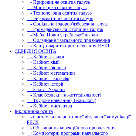
- Природнича освітня галузь
- Мистецька освітня галузь
- Технологічна освітня галузь
- Інфopматична освітня галузь
- Соціальна і здоров'язбережна галузь
- Громадянська та історична галузь
- Меблі Нової української школи
- Обладнання загального призначення
- Канцтовари та пристосування НУШ
СЕРЕДНЯ ОСВIТА
- Кабінет фізики
- Кабінет хімії
- Кабінет біології
- Кабінет математики
- Кабінет географії
- Кабінет історії
- Захист України
- Клас безпеки та життєдіяльності
- Трудове навчання (Технології)
- Кабінет мистецтва
Інклюзивна освіта
- Система альтернативної візуальної комунікації
PECS
- Обладнання корекційного призначення
- Комп'ютерні програми навчального