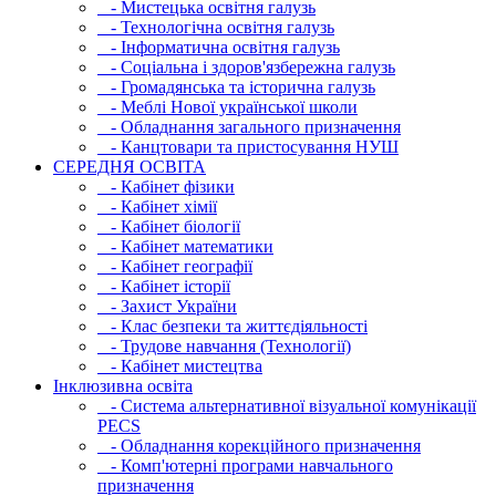
- Мистецька освітня галузь
- Технологічна освітня галузь
- Інфopматична освітня галузь
- Соціальна і здоров'язбережна галузь
- Громадянська та історична галузь
- Меблі Нової української школи
- Обладнання загального призначення
- Канцтовари та пристосування НУШ
СЕРЕДНЯ ОСВIТА
- Кабінет фізики
- Кабінет хімії
- Кабінет біології
- Кабінет математики
- Кабінет географії
- Кабінет історії
- Захист України
- Клас безпеки та життєдіяльності
- Трудове навчання (Технології)
- Кабінет мистецтва
Інклюзивна освіта
- Система альтернативної візуальної комунікації
PECS
- Обладнання корекційного призначення
- Комп'ютерні програми навчального
призначення