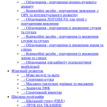
- Обладнання - порушення опорно-рухового
апарату
- Корекційні засоби - порушення: мовлення, з
ОРА та інтелектуального розвитку
- Обладнання ЛОГОПЕДА для дітей з
порушенням мовлення
- Обладнання - порушення із зниженим слухом
та глухих
- Корекційні засоби - порушення із зниженим
слухом та глухих
- Обладнання - порушення із зниженим зором та
сліпих
- Корекційні засоби - порушення із зниженим
зором та сліпих
- Обладнання для кабінету психологічної
реабілітації
Фізичний розвиток
- М'які модулi та мати
- Спортивні кутки
- Масажно-тактильні доріжки та масажери
- Знаряддя ЛФК
- Спортивний інвентар
Шкільна поліграфія
- Шкільний стенд (ПВХ)
- ДРУК НА ТКАНИНІ