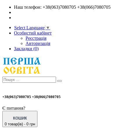
Наш телефон: +38(063)7080705 +38(066)7080705
Select Language
▼
Особистий кабінет
Реєстрація
Авторизація
Закладки (0)
+38(063)7080705 +38(066)7080705
Є питання?
КОШИК
0 товар(ів) - 0 грн