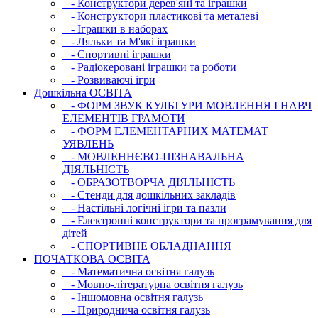
- Конструктори дерев'яні та іграшки
- Конструктори пластикові та металеві
- Іграшки в наборах
- Ляльки та М'які іграшки
- Спортивні іграшки
- Радіокеровані іграшки та роботи
- Розвиваючі ігри
Дошкільна ОСВIТА
- ФОРМ ЗВУК КУЛЬТУРИ МОВЛЕННЯ І НАВЧ
ЕЛЕМЕНТІВ ГРАМОТИ
- ФОРМ ЕЛЕМЕНТАРНИХ МАТЕМАТ
УЯВЛЕНЬ
- МОВЛЕННЄВО-ПІЗНАВАЛЬНА
ДІЯЛЬНІСТЬ
- ОБРАЗОТВОРЧА ДІЯЛЬНІСТЬ
- Стенди для дошкільних закладів
- Настільні логічні ігри та пазли
- Електронні конструктори та програмування для
дітей
- СПОРТИВНЕ ОБЛАДНАННЯ
ПОЧАТКОВА ОСВIТА
- Математична освітня галузь
- Мовно-літературна освітня галузь
- Iншомовна освітня галузь
- Природнича освітня галузь