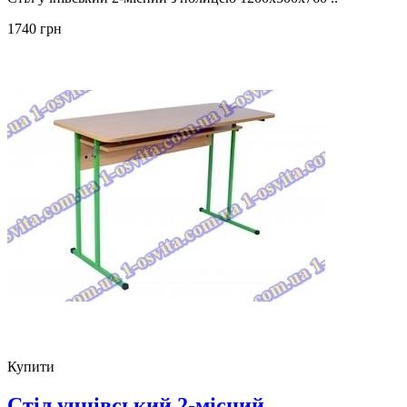
1740 грн
Купити
Стіл учнівський 2-місний