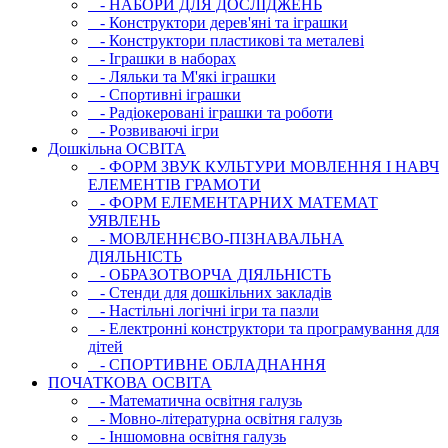
- НАБОРИ ДЛЯ ДОСЛІДЖЕНЬ
- Конструктори дерев'яні та іграшки
- Конструктори пластикові та металеві
- Іграшки в наборах
- Ляльки та М'які іграшки
- Спортивні іграшки
- Радіокеровані іграшки та роботи
- Розвиваючі ігри
Дошкільна ОСВIТА
- ФОРМ ЗВУК КУЛЬТУРИ МОВЛЕННЯ І НАВЧ
ЕЛЕМЕНТІВ ГРАМОТИ
- ФОРМ ЕЛЕМЕНТАРНИХ МАТЕМАТ
УЯВЛЕНЬ
- МОВЛЕННЄВО-ПІЗНАВАЛЬНА
ДІЯЛЬНІСТЬ
- ОБРАЗОТВОРЧА ДІЯЛЬНІСТЬ
- Стенди для дошкільних закладів
- Настільні логічні ігри та пазли
- Електронні конструктори та програмування для
дітей
- СПОРТИВНЕ ОБЛАДНАННЯ
ПОЧАТКОВА ОСВIТА
- Математична освітня галузь
- Мовно-літературна освітня галузь
- Iншомовна освітня галузь