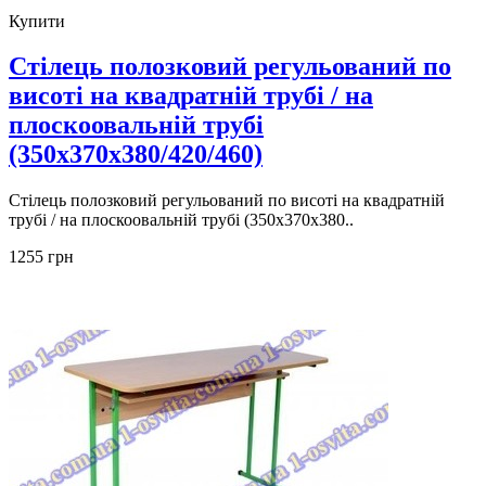
Купити
Стілець полозковий регульований по
висоті на квадратній трубі / на
плоскоовальній трубі
(350х370х380/420/460)
Стілець полозковий регульований по висоті на квадратній
трубі / на плоскоовальній трубі (350х370х380..
1255 грн