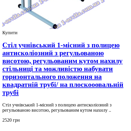
Купити
Стіл учнівський 1-місний з полицею
антисколіозний з регульованою
висотою, регульованим кутом нахилу
стільниці та можливістю набувати
горизонтального положення на
квадратній трубі/ на плоскооовальній
трубі
Стіл учнівський 1-місний з полицею антисколіозний з
регульованою висотою, регульованим кутом нахилу ..
2520 грн