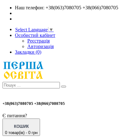
Наш телефон: +38(063)7080705 +38(066)7080705
Select Language
▼
Особистий кабінет
Реєстрація
Авторизація
Закладки (0)
+38(063)7080705 +38(066)7080705
Є питання?
КОШИК
0 товар(ів) - 0 грн