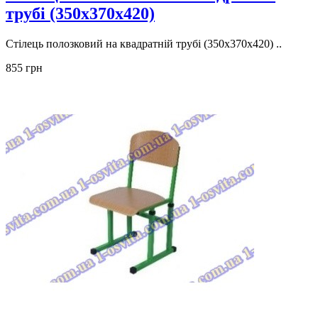
трубі (350х370х420)
Стілець полозковий на квадратній трубі (350х370х420) ..
855 грн