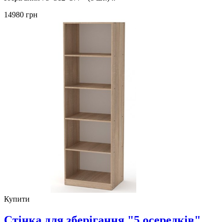
14980 грн
Купити
Стінка для зберігання "5 осередків"