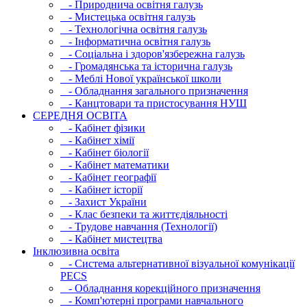
- Природнича освітня галузь
- Мистецька освітня галузь
- Технологічна освітня галузь
- Інфopматична освітня галузь
- Соціальна і здоров'язбережна галузь
- Громадянська та історична галузь
- Меблі Нової української школи
- Обладнання загального призначення
- Канцтовари та пристосування НУШ
СЕРЕДНЯ ОСВIТА
- Кабінет фізики
- Кабінет хімії
- Кабінет біології
- Кабінет математики
- Кабінет географії
- Кабінет історії
- Захист України
- Клас безпеки та життєдіяльності
- Трудове навчання (Технології)
- Кабінет мистецтва
Інклюзивна освіта
- Система альтернативної візуальної комунікації
PECS
- Обладнання корекційного призначення
- Комп'ютерні програми навчального