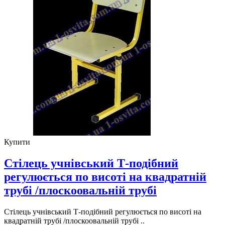
Купити
Стілець учнівський Т-подібний
регулюється по висоті на квадратній
трубі /плоскоовальній трубі
Стілець учнівський Т-подібний регулюється по висоті на
квадратній трубі /плоскоовальній трубі ..