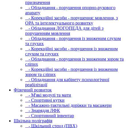
призначення
- Обладнання - порушення опорно-рухового
апарату
- Корекційні засоби - порушення: мовлення, з
ОРА та інтелектуального розвитку
- Обладнання ЛОГОПЕДА для дітей з
порушенням мовлення
- Обладнання - порушення із зниженим слухом
та глухих
- Корекційні засоби - порушення із зниженим
слухом та глухих
- Обладнання - порушення із зниженим зором та
сліпих
- Корекційні засоби - порушення із зниженим
зором та сліпих
- Обладнання для кабінету психологічної
реабілітації
Фізичний розвиток
- М'які модулi та мати
- Спортивні кутки
- Масажно-тактильні доріжки та масажери
- Знаряддя ЛФК
- Спортивний інвентар
Шкільна поліграфія
- Шкільний стенд (ПВХ)