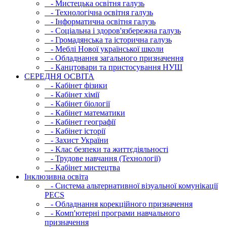
- Мистецька освітня галузь
- Технологічна освітня галузь
- Інфopматична освітня галузь
- Соціальна і здоров'язбережна галузь
- Громадянська та історична галузь
- Меблі Нової української школи
- Обладнання загального призначення
- Канцтовари та пристосування НУШ
СЕРЕДНЯ ОСВIТА
- Кабінет фізики
- Кабінет хімії
- Кабінет біології
- Кабінет математики
- Кабінет географії
- Кабінет історії
- Захист України
- Клас безпеки та життєдіяльності
- Трудове навчання (Технології)
- Кабінет мистецтва
Інклюзивна освіта
- Система альтернативної візуальної комунікації
PECS
- Обладнання корекційного призначення
- Комп'ютерні програми навчального
призначення