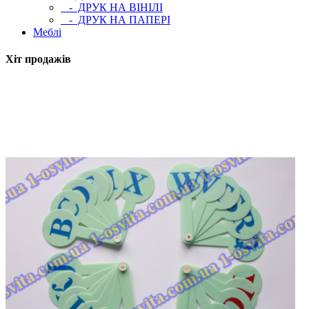
- ДРУК НА ВІНІЛІ
- ДРУК НА ПАПЕРІ
Меблі
Хіт продажів