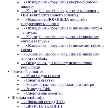
- Обладнання - порушення опорно-рухового
апарату
- Корекційні засоби - порушення: мовлення, з
ОРА та інтелектуального розвитку
- Обладнання ЛОГОПЕДА для дітей з
порушенням мовлення
- Обладнання - порушення із зниженим слухом
та глухих
- Корекційні засоби - порушення із зниженим
слухом та глухих
- Обладнання - порушення із зниженим зором та
сліпих
- Корекційні засоби - порушення із зниженим
зором та сліпих
- Обладнання для кабінету психологічної
реабілітації
Фізичний розвиток
- М'які модулi та мати
- Спортивні кутки
- Масажно-тактильні доріжки та масажери
- Знаряддя ЛФК
- Спортивний інвентар
Шкільна поліграфія
- Шкільний стенд (ПВХ)
- ДРУК НА ТКАНИНІ