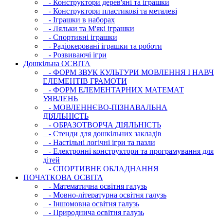
- Конструктори дерев'яні та іграшки
- Конструктори пластикові та металеві
- Іграшки в наборах
- Ляльки та М'які іграшки
- Спортивні іграшки
- Радіокеровані іграшки та роботи
- Розвиваючі ігри
Дошкільна ОСВIТА
- ФОРМ ЗВУК КУЛЬТУРИ МОВЛЕННЯ І НАВЧ
ЕЛЕМЕНТІВ ГРАМОТИ
- ФОРМ ЕЛЕМЕНТАРНИХ МАТЕМАТ
УЯВЛЕНЬ
- МОВЛЕННЄВО-ПІЗНАВАЛЬНА
ДІЯЛЬНІСТЬ
- ОБРАЗОТВОРЧА ДІЯЛЬНІСТЬ
- Стенди для дошкільних закладів
- Настільні логічні ігри та пазли
- Електронні конструктори та програмування для
дітей
- СПОРТИВНЕ ОБЛАДНАННЯ
ПОЧАТКОВА ОСВIТА
- Математична освітня галузь
- Мовно-літературна освітня галузь
- Iншомовна освітня галузь
- Природнича освітня галузь