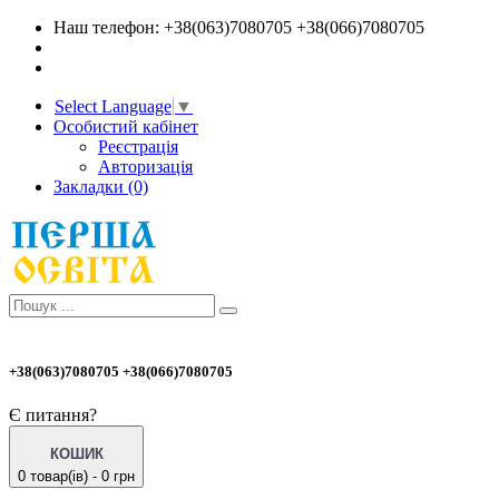
Наш телефон: +38(063)7080705 +38(066)7080705
Select Language
▼
Особистий кабінет
Реєстрація
Авторизація
Закладки (0)
+38(063)7080705 +38(066)7080705
Є питання?
КОШИК
0 товар(ів) - 0 грн