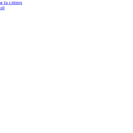
м та сліпих
ії