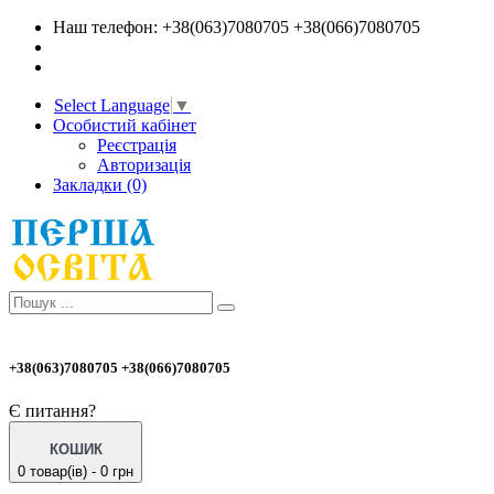
Наш телефон: +38(063)7080705 +38(066)7080705
Select Language
▼
Особистий кабінет
Реєстрація
Авторизація
Закладки (0)
+38(063)7080705 +38(066)7080705
Є питання?
КОШИК
0 товар(ів) - 0 грн