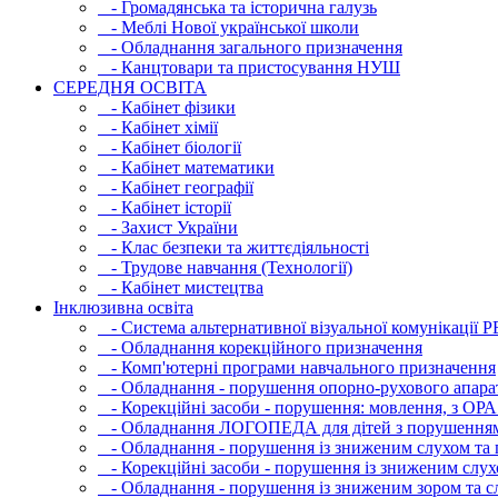
- Громадянська та історична галузь
- Меблі Нової української школи
- Обладнання загального призначення
- Канцтовари та пристосування НУШ
СЕРЕДНЯ ОСВIТА
- Кабінет фізики
- Кабінет хімії
- Кабінет біології
- Кабінет математики
- Кабінет географії
- Кабінет історії
- Захист України
- Клас безпеки та життєдіяльності
- Трудове навчання (Технології)
- Кабінет мистецтва
Інклюзивна освіта
- Система альтернативної візуальної комунікації 
- Обладнання корекційного призначення
- Комп'ютерні програми навчального призначення
- Обладнання - порушення опорно-рухового апара
- Корекційні засоби - порушення: мовлення, з ОРА
- Обладнання ЛОГОПЕДА для дітей з порушення
- Обладнання - порушення із зниженим слухом та 
- Корекційні засоби - порушення із зниженим слух
- Обладнання - порушення із зниженим зором та с