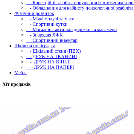
- Корекційні засоби - порушення із зниженим зоро
- Обладнання для кабінету психологічної реабілітац
Фізичний розвиток
- М'які модулi та мати
- Спортивні кутки
- Масажно-тактильні доріжки та масажери
- Знаряддя ЛФК
- Спортивний інвентар
Шкільна поліграфія
- Шкільний стенд (ПВХ)
- ДРУК НА ТКАНИНІ
- ДРУК НА ВІНІЛІ
- ДРУК НА ПАПЕРІ
Меблі
Хіт продажів