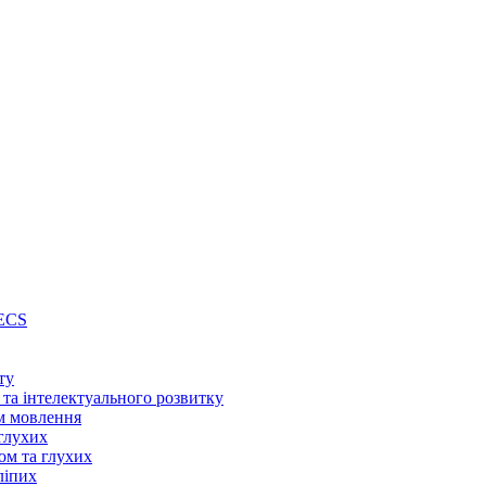
PECS
ту
 та інтелектуального розвитку
м мовлення
глухих
ом та глухих
ліпих