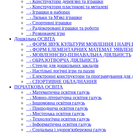
- Конструктори дерев'яні та іграшки
- Конструктори пластикові та металеві
- Іграшки в наборах
- Ляльки та М'які іграшки
- Спортивні іграшки
- Радіокеровані іграшки та роботи
- Розвиваючі ігри
Дошкільна ОСВIТА
- ФОРМ ЗВУК КУЛЬТУРИ МОВЛЕННЯ І НАВЧ
- ФОРМ ЕЛЕМЕНТАРНИХ МАТЕМАТ УЯВЛЕН
- МОВЛЕННЄВО-ПІЗНАВАЛЬНА ДІЯЛЬНІСТЬ
- ОБРАЗОТВОРЧА ДІЯЛЬНІСТЬ
- Стенди для дошкільних закладів
- Настільні логічні ігри та пазли
- Електронні конструктори та програмування для д
- СПОРТИВНЕ ОБЛАДНАННЯ
ПОЧАТКОВА ОСВIТА
- Математична освітня галузь
- Мовно-літературна освітня галузь
- Iншомовна освітня галузь
- Природнича освітня галузь
- Мистецька освітня галузь
- Технологічна освітня галузь
- Інфopматична освітня галузь
- Соціальна і здоров'язбережна галузь