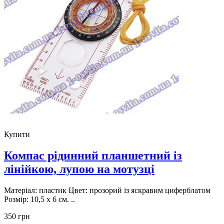
Купити
Компас рідинний планшетний із
лінійкою, лупою на мотузці
Матеріал: пластик Цвет: прозорий із яскравим циферблатом
Розмір: 10,5 х 6 см. ..
350 грн