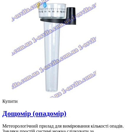
Купити
Дощомiр (опадомiр)
Метеорологічний прилад для вимірювання кількості опадів.
Завдяки простій системі можна слідкувати за..