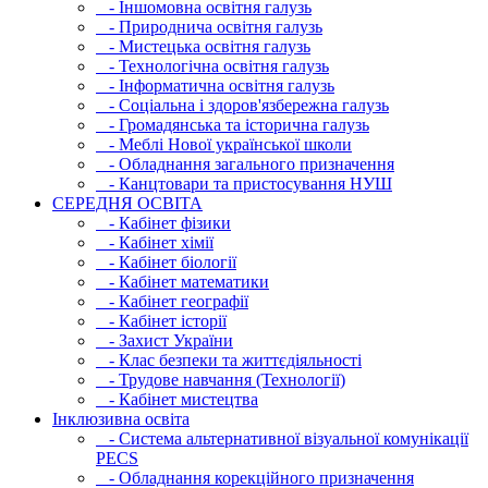
- Iншомовна освітня галузь
- Природнича освітня галузь
- Мистецька освітня галузь
- Технологічна освітня галузь
- Інфopматична освітня галузь
- Соціальна і здоров'язбережна галузь
- Громадянська та історична галузь
- Меблі Нової української школи
- Обладнання загального призначення
- Канцтовари та пристосування НУШ
СЕРЕДНЯ ОСВIТА
- Кабінет фізики
- Кабінет хімії
- Кабінет біології
- Кабінет математики
- Кабінет географії
- Кабінет історії
- Захист України
- Клас безпеки та життєдіяльності
- Трудове навчання (Технології)
- Кабінет мистецтва
Інклюзивна освіта
- Система альтернативної візуальної комунікації
PECS
- Обладнання корекційного призначення