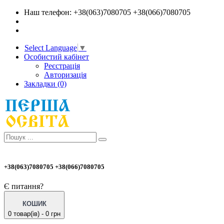
Наш телефон: +38(063)7080705 +38(066)7080705
Select Language
▼
Особистий кабінет
Реєстрація
Авторизація
Закладки (0)
+38(063)7080705 +38(066)7080705
Є питання?
КОШИК
0 товар(ів) - 0 грн