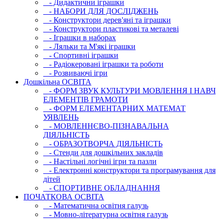
- Дидактични іграшки
- НАБОРИ ДЛЯ ДОСЛІДЖЕНЬ
- Конструктори дерев'яні та іграшки
- Конструктори пластикові та металеві
- Іграшки в наборах
- Ляльки та М'які іграшки
- Спортивні іграшки
- Радіокеровані іграшки та роботи
- Розвиваючі ігри
Дошкільна ОСВIТА
- ФОРМ ЗВУК КУЛЬТУРИ МОВЛЕННЯ І НАВЧ
ЕЛЕМЕНТІВ ГРАМОТИ
- ФОРМ ЕЛЕМЕНТАРНИХ МАТЕМАТ
УЯВЛЕНЬ
- МОВЛЕННЄВО-ПІЗНАВАЛЬНА
ДІЯЛЬНІСТЬ
- ОБРАЗОТВОРЧА ДІЯЛЬНІСТЬ
- Стенди для дошкільних закладів
- Настільні логічні ігри та пазли
- Електронні конструктори та програмування для
дітей
- СПОРТИВНЕ ОБЛАДНАННЯ
ПОЧАТКОВА ОСВIТА
- Математична освітня галузь
- Мовно-літературна освітня галузь