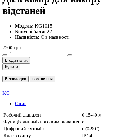
відстаней
Модель:
KG1015
Бонусні бали:
22
Наявність:
Є в наявності
2200 грн
В один клик
Купити
В закладки
порівняння
KG
Опис
Робочий діапазон
0,15-40 м
Функція динамічного вимірювання
є
Цифровий кутомір
є (0-90°)
Клас захисту
IP 54