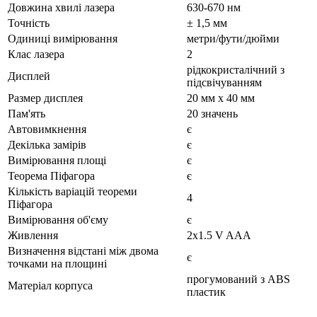
Довжина хвилі лазера
630-670 нм
Точність
± 1,5 мм
Одиниці вимірювання
метри/фути/дюйми
Клас лазера
2
рідкокристалічний з
Дисплей
підсвічуванням
Размер дисплея
20 мм х 40 мм
Пам'ять
20 значень
Автовимкнення
є
Декілька замірів
є
Вимірювання площі
є
Теорема Піфагора
є
Кількість варіацій теореми
4
Піфагора
Вимірювання об'єму
є
Живлення
2х1.5 V AAA
Визначення відстані між двома
є
точками на площині
прогумований з ABS
Матеріал корпуса
пластик