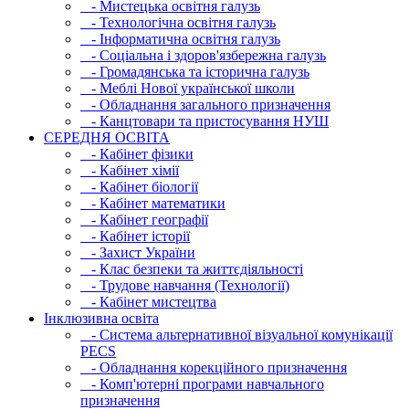
- Мистецька освітня галузь
- Технологічна освітня галузь
- Інфopматична освітня галузь
- Соціальна і здоров'язбережна галузь
- Громадянська та історична галузь
- Меблі Нової української школи
- Обладнання загального призначення
- Канцтовари та пристосування НУШ
СЕРЕДНЯ ОСВIТА
- Кабінет фізики
- Кабінет хімії
- Кабінет біології
- Кабінет математики
- Кабінет географії
- Кабінет історії
- Захист України
- Клас безпеки та життєдіяльності
- Трудове навчання (Технології)
- Кабінет мистецтва
Інклюзивна освіта
- Система альтернативної візуальної комунікації
PECS
- Обладнання корекційного призначення
- Комп'ютерні програми навчального
призначення