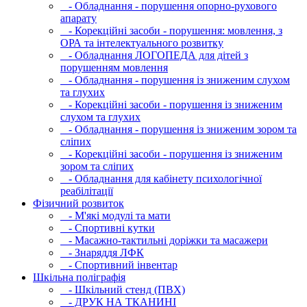
- Обладнання - порушення опорно-рухового
апарату
- Корекційні засоби - порушення: мовлення, з
ОРА та інтелектуального розвитку
- Обладнання ЛОГОПЕДА для дітей з
порушенням мовлення
- Обладнання - порушення із зниженим слухом
та глухих
- Корекційні засоби - порушення із зниженим
слухом та глухих
- Обладнання - порушення із зниженим зором та
сліпих
- Корекційні засоби - порушення із зниженим
зором та сліпих
- Обладнання для кабінету психологічної
реабілітації
Фізичний розвиток
- М'які модулi та мати
- Спортивні кутки
- Масажно-тактильні доріжки та масажери
- Знаряддя ЛФК
- Спортивний інвентар
Шкільна поліграфія
- Шкільний стенд (ПВХ)
- ДРУК НА ТКАНИНІ