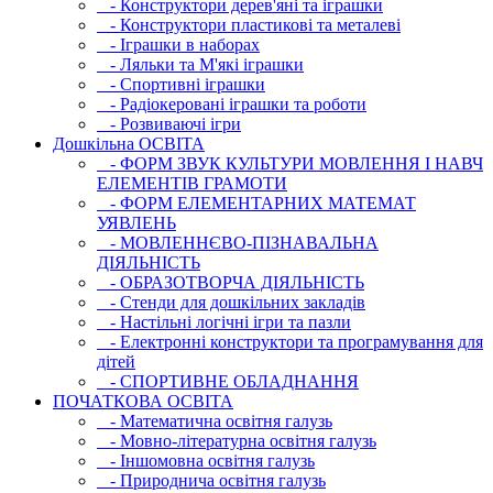
- Конструктори дерев'яні та іграшки
- Конструктори пластикові та металеві
- Іграшки в наборах
- Ляльки та М'які іграшки
- Спортивні іграшки
- Радіокеровані іграшки та роботи
- Розвиваючі ігри
Дошкільна ОСВIТА
- ФОРМ ЗВУК КУЛЬТУРИ МОВЛЕННЯ І НАВЧ
ЕЛЕМЕНТІВ ГРАМОТИ
- ФОРМ ЕЛЕМЕНТАРНИХ МАТЕМАТ
УЯВЛЕНЬ
- МОВЛЕННЄВО-ПІЗНАВАЛЬНА
ДІЯЛЬНІСТЬ
- ОБРАЗОТВОРЧА ДІЯЛЬНІСТЬ
- Стенди для дошкільних закладів
- Настільні логічні ігри та пазли
- Електронні конструктори та програмування для
дітей
- СПОРТИВНЕ ОБЛАДНАННЯ
ПОЧАТКОВА ОСВIТА
- Математична освітня галузь
- Мовно-літературна освітня галузь
- Iншомовна освітня галузь
- Природнича освітня галузь