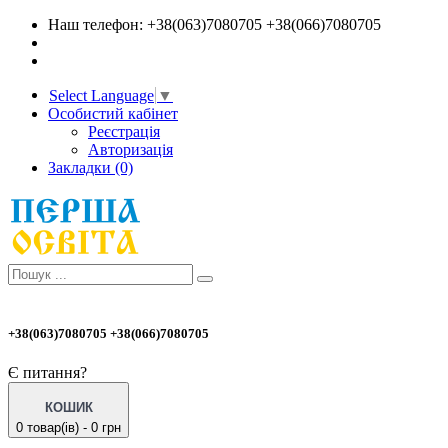
Наш телефон: +38(063)7080705 +38(066)7080705
Select Language
▼
Особистий кабінет
Реєстрація
Авторизація
Закладки (0)
+38(063)7080705 +38(066)7080705
Є питання?
КОШИК
0 товар(ів) - 0 грн