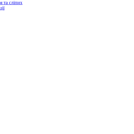
м та сліпих
ії