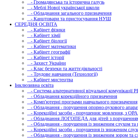
- Громадянська та історична галузь
- Меблі Нової української школи
- Обладнання загального призначення
- Канцтовари та пристосування НУШ
СЕРЕДНЯ ОСВIТА
- Кабінет фізики
- Кабінет хімії
- Кабінет біології
- Кабінет математики
- Кабінет географії
- Кабінет історії
- Захист України
- Клас безпеки та життєдіяльності
- Трудове навчання (Технології)
- Кабінет мистецтва
Інклюзивна освіта
- Система альтернативної візуальної комунікації 
- Обладнання корекційного призначення
- Комп'ютерні програми навчального призначення
- Обладнання - порушення опорно-рухового апара
- Корекційні засоби - порушення: мовлення, з ОРА
- Обладнання ЛОГОПЕДА для дітей з порушення
- Обладнання - порушення із зниженим слухом та 
- Корекційні засоби - порушення із зниженим слух
- Обладнання - порушення із зниженим зором та с