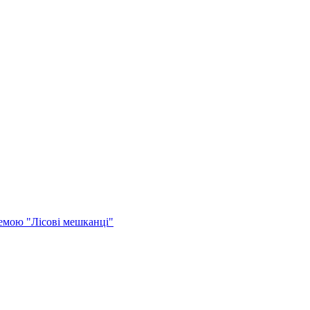
темою "Лісові мешканці"