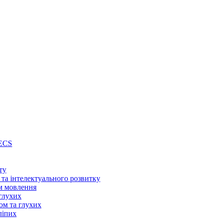
PECS
ту
 та інтелектуального розвитку
м мовлення
глухих
ом та глухих
ліпих