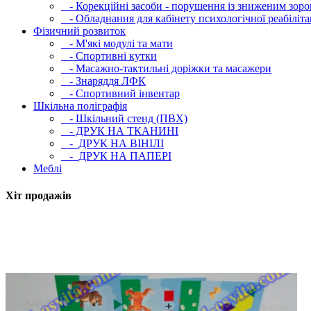
- Корекційні засоби - порушення із зниженим зоро
- Обладнання для кабінету психологічної реабілітац
Фізичний розвиток
- М'які модулi та мати
- Спортивні кутки
- Масажно-тактильні доріжки та масажери
- Знаряддя ЛФК
- Спортивний інвентар
Шкільна поліграфія
- Шкільний стенд (ПВХ)
- ДРУК НА ТКАНИНІ
- ДРУК НА ВІНІЛІ
- ДРУК НА ПАПЕРІ
Меблі
Хіт продажів