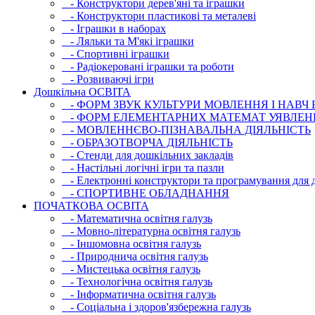
- Конструктори дерев'яні та іграшки
- Конструктори пластикові та металеві
- Іграшки в наборах
- Ляльки та М'які іграшки
- Спортивні іграшки
- Радіокеровані іграшки та роботи
- Розвиваючі ігри
Дошкільна ОСВIТА
- ФОРМ ЗВУК КУЛЬТУРИ МОВЛЕННЯ І НАВЧ
- ФОРМ ЕЛЕМЕНТАРНИХ МАТЕМАТ УЯВЛЕН
- МОВЛЕННЄВО-ПІЗНАВАЛЬНА ДІЯЛЬНІСТЬ
- ОБРАЗОТВОРЧА ДІЯЛЬНІСТЬ
- Стенди для дошкільних закладів
- Настільні логічні ігри та пазли
- Електронні конструктори та програмування для д
- СПОРТИВНЕ ОБЛАДНАННЯ
ПОЧАТКОВА ОСВIТА
- Математична освітня галузь
- Мовно-літературна освітня галузь
- Iншомовна освітня галузь
- Природнича освітня галузь
- Мистецька освітня галузь
- Технологічна освітня галузь
- Інфopматична освітня галузь
- Соціальна і здоров'язбережна галузь