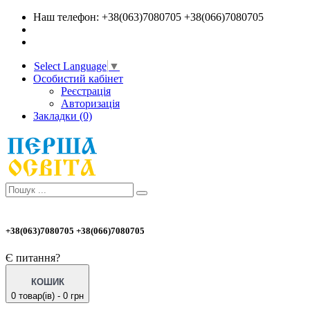
Наш телефон: +38(063)7080705 +38(066)7080705
Select Language
▼
Особистий кабінет
Реєстрація
Авторизація
Закладки (0)
+38(063)7080705 +38(066)7080705
Є питання?
КОШИК
0 товар(ів) - 0 грн