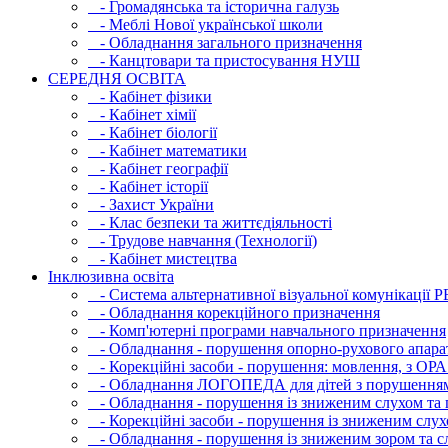
- Громадянська та історична галузь
- Меблі Нової української школи
- Обладнання загального призначення
- Канцтовари та пристосування НУШ
СЕРЕДНЯ ОСВIТА
- Кабінет фізики
- Кабінет хімії
- Кабінет біології
- Кабінет математики
- Кабінет географії
- Кабінет історії
- Захист України
- Клас безпеки та життєдіяльності
- Трудове навчання (Технології)
- Кабінет мистецтва
Інклюзивна освіта
- Система альтернативної візуальної комунікації 
- Обладнання корекційного призначення
- Комп'ютерні програми навчального призначення
- Обладнання - порушення опорно-рухового апара
- Корекційні засоби - порушення: мовлення, з ОРА
- Обладнання ЛОГОПЕДА для дітей з порушення
- Обладнання - порушення із зниженим слухом та 
- Корекційні засоби - порушення із зниженим слух
- Обладнання - порушення із зниженим зором та с