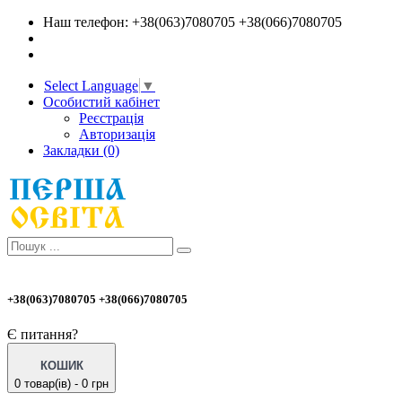
Наш телефон: +38(063)7080705 +38(066)7080705
Select Language
▼
Особистий кабінет
Реєстрація
Авторизація
Закладки (0)
+38(063)7080705 +38(066)7080705
Є питання?
КОШИК
0 товар(ів) - 0 грн