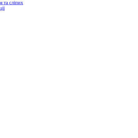
м та сліпих
ії