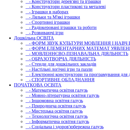
- Конструктори дерев'яні та іграшки
- Конструктори пластикові та металеві
- Іграшки в наборах
- Ляльки та М'які іграшки
- Спортивні іграшки
- Радіокеровані іграшки та роботи
- Розвиваючі ігри
Дошкільна ОСВIТА
- ФОРМ ЗВУК КУЛЬТУРИ МОВЛЕННЯ І НАВЧ
- ФОРМ ЕЛЕМЕНТАРНИХ МАТЕМАТ УЯВЛЕН
- МОВЛЕННЄВО-ПІЗНАВАЛЬНА ДІЯЛЬНІСТЬ
- ОБРАЗОТВОРЧА ДІЯЛЬНІСТЬ
- Стенди для дошкільних закладів
- Настільні логічні ігри та пазли
- Електронні конструктори та програмування для д
- СПОРТИВНЕ ОБЛАДНАННЯ
ПОЧАТКОВА ОСВIТА
- Математична освітня галузь
- Мовно-літературна освітня галузь
- Iншомовна освітня галузь
- Природнича освітня галузь
- Мистецька освітня галузь
- Технологічна освітня галузь
- Інфopматична освітня галузь
- Соціальна і здоров'язбережна галузь