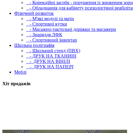
- Корекційні засоби - порушення із зниженим зоро
- Обладнання для кабінету психологічної реабілітац
Фізичний розвиток
- М'які модулi та мати
- Спортивні кутки
- Масажно-тактильні доріжки та масажери
- Знаряддя ЛФК
- Спортивний інвентар
Шкільна поліграфія
- Шкільний стенд (ПВХ)
- ДРУК НА ТКАНИНІ
- ДРУК НА ВІНІЛІ
- ДРУК НА ПАПЕРІ
Меблі
Хіт продажів