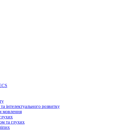
PECS
ту
 та інтелектуального розвитку
м мовлення
глухих
ом та глухих
ліпих