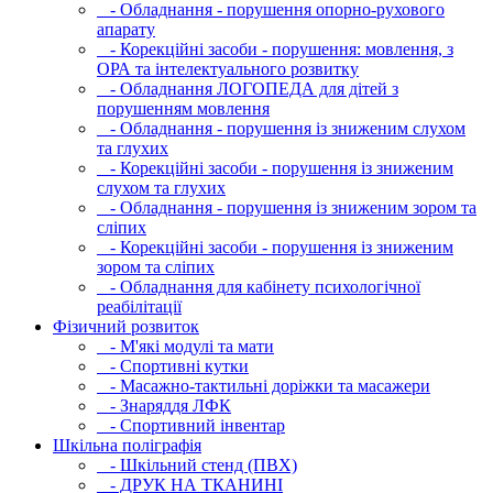
- Обладнання - порушення опорно-рухового
апарату
- Корекційні засоби - порушення: мовлення, з
ОРА та інтелектуального розвитку
- Обладнання ЛОГОПЕДА для дітей з
порушенням мовлення
- Обладнання - порушення із зниженим слухом
та глухих
- Корекційні засоби - порушення із зниженим
слухом та глухих
- Обладнання - порушення із зниженим зором та
сліпих
- Корекційні засоби - порушення із зниженим
зором та сліпих
- Обладнання для кабінету психологічної
реабілітації
Фізичний розвиток
- М'які модулi та мати
- Спортивні кутки
- Масажно-тактильні доріжки та масажери
- Знаряддя ЛФК
- Спортивний інвентар
Шкільна поліграфія
- Шкільний стенд (ПВХ)
- ДРУК НА ТКАНИНІ