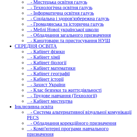
- Мистецька освітня галузь
- Технологічна освітня галузь
- Інфopматична освітня галузь
- Соціальна і здоров'язбережна галузь
- Громадянська та історична галузь
- Меблі Нової української школи
- Обладнання загального призначення
- Канцтовари та пристосування НУШ
СЕРЕДНЯ ОСВIТА
- Кабінет фізики
- Кабінет хімії
- Кабінет біології
- Кабінет математики
- Кабінет географії
- Кабінет історії
- Захист України
- Клас безпеки та життєдіяльності
- Трудове навчання (Технології)
- Кабінет мистецтва
Інклюзивна освіта
- Система альтернативної візуальної комунікації
PECS
- Обладнання корекційного призначення
- Комп'ютерні програми навчального
призначення