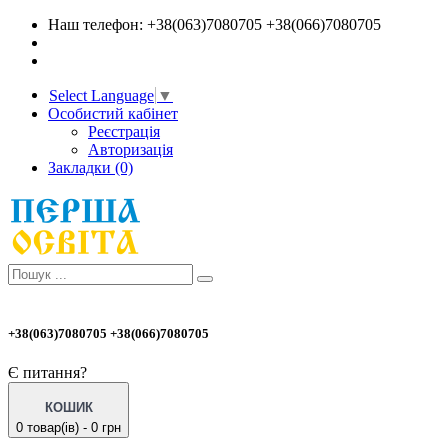
Наш телефон: +38(063)7080705 +38(066)7080705
Select Language
▼
Особистий кабінет
Реєстрація
Авторизація
Закладки (0)
+38(063)7080705 +38(066)7080705
Є питання?
КОШИК
0 товар(ів) - 0 грн