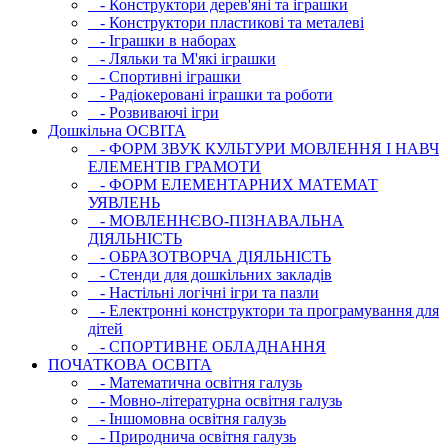
- Конструктори дерев'яні та іграшки
- Конструктори пластикові та металеві
- Іграшки в наборах
- Ляльки та М'які іграшки
- Спортивні іграшки
- Радіокеровані іграшки та роботи
- Розвиваючі ігри
Дошкільна ОСВIТА
- ФОРМ ЗВУК КУЛЬТУРИ МОВЛЕННЯ І НАВЧ
ЕЛЕМЕНТІВ ГРАМОТИ
- ФОРМ ЕЛЕМЕНТАРНИХ МАТЕМАТ
УЯВЛЕНЬ
- МОВЛЕННЄВО-ПІЗНАВАЛЬНА
ДІЯЛЬНІСТЬ
- ОБРАЗОТВОРЧА ДІЯЛЬНІСТЬ
- Стенди для дошкільних закладів
- Настільні логічні ігри та пазли
- Електронні конструктори та програмування для
дітей
- СПОРТИВНЕ ОБЛАДНАННЯ
ПОЧАТКОВА ОСВIТА
- Математична освітня галузь
- Мовно-літературна освітня галузь
- Iншомовна освітня галузь
- Природнича освітня галузь