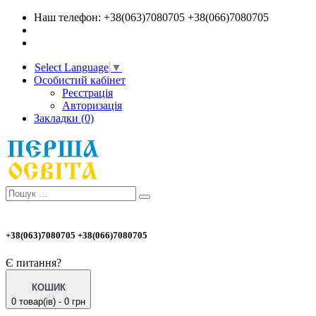
Наш телефон: +38(063)7080705 +38(066)7080705
Select Language
▼
Особистий кабінет
Реєстрація
Авторизація
Закладки (0)
+38(063)7080705 +38(066)7080705
Є питання?
КОШИК
0 товар(ів) - 0 грн