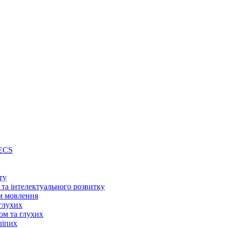
PECS
ту
 та інтелектуального розвитку
м мовлення
глухих
ом та глухих
ліпих