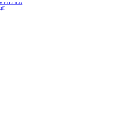
м та сліпих
ії