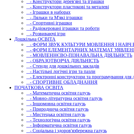
- Конструктори дерев'яні та іграшки
- Конструктори пластикові та металеві
- Іграшки в наборах
- Ляльки та М'які іграшки
- Спортивні іграшки
- Радіокеровані іграшки та роботи
- Розвиваючі ігри
Дошкільна ОСВIТА
- ФОРМ ЗВУК КУЛЬТУРИ МОВЛЕННЯ І НАВЧ
- ФОРМ ЕЛЕМЕНТАРНИХ МАТЕМАТ УЯВЛЕН
- МОВЛЕННЄВО-ПІЗНАВАЛЬНА ДІЯЛЬНІСТЬ
- ОБРАЗОТВОРЧА ДІЯЛЬНІСТЬ
- Стенди для дошкільних закладів
- Настільні логічні ігри та пазли
- Електронні конструктори та програмування для д
- СПОРТИВНЕ ОБЛАДНАННЯ
ПОЧАТКОВА ОСВIТА
- Математична освітня галузь
- Мовно-літературна освітня галузь
- Iншомовна освітня галузь
- Природнича освітня галузь
- Мистецька освітня галузь
- Технологічна освітня галузь
- Інфopматична освітня галузь
- Соціальна і здоров'язбережна галузь