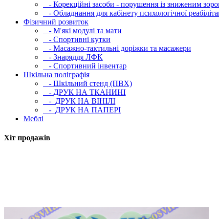
- Корекційні засоби - порушення із зниженим зоро
- Обладнання для кабінету психологічної реабілітац
Фізичний розвиток
- М'які модулi та мати
- Спортивні кутки
- Масажно-тактильні доріжки та масажери
- Знаряддя ЛФК
- Спортивний інвентар
Шкільна поліграфія
- Шкільний стенд (ПВХ)
- ДРУК НА ТКАНИНІ
- ДРУК НА ВІНІЛІ
- ДРУК НА ПАПЕРІ
Меблі
Хіт продажів