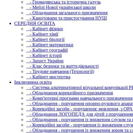
- Громадянська та історична галузь
- Меблі Нової української школи
- Обладнання загального призначення
- Канцтовари та пристосування НУШ
СЕРЕДНЯ ОСВIТА
- Кабінет фізики
- Кабінет хімії
- Кабінет біології
- Кабінет математики
- Кабінет географії
- Кабінет історії
- Захист України
- Клас безпеки та життєдіяльності
- Трудове навчання (Технології)
- Кабінет мистецтва
Інклюзивна освіта
- Система альтернативної візуальної комунікації 
- Обладнання корекційного призначення
- Комп'ютерні програми навчального призначення
- Обладнання - порушення опорно-рухового апара
- Корекційні засоби - порушення: мовлення, з ОРА
- Обладнання ЛОГОПЕДА для дітей з порушення
- Обладнання - порушення із зниженим слухом та 
- Корекційні засоби - порушення із зниженим слух
- Обладнання - порушення із зниженим зором та с