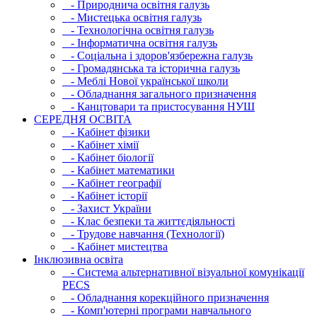
- Природнича освітня галузь
- Мистецька освітня галузь
- Технологічна освітня галузь
- Інфopматична освітня галузь
- Соціальна і здоров'язбережна галузь
- Громадянська та історична галузь
- Меблі Нової української школи
- Обладнання загального призначення
- Канцтовари та пристосування НУШ
СЕРЕДНЯ ОСВIТА
- Кабінет фізики
- Кабінет хімії
- Кабінет біології
- Кабінет математики
- Кабінет географії
- Кабінет історії
- Захист України
- Клас безпеки та життєдіяльності
- Трудове навчання (Технології)
- Кабінет мистецтва
Інклюзивна освіта
- Система альтернативної візуальної комунікації
PECS
- Обладнання корекційного призначення
- Комп'ютерні програми навчального