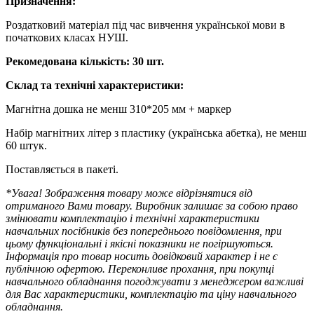
Призначення:
Роздатковий матеріал під час вивчення української мови в
початкових класах НУШ.
Рекомедована кількість: 30 шт.
Склад та технічні характеристики:
Магнітна дошка не менш 310*205 мм + маркер
Набір магнітних літер з пластику (українська абетка), не менш
60 штук.
Поставляється в пакеті.
*
Увага
!
Зображення
товару
може
відрізнятися
від
отриманого
Вами
товару
.
Виробник
залишає
за
собою
право
змінювати
комплектацію
і
технічні
характеристики
навчальних
посібників
без
попереднього
повідомлення
,
при
цьому
функціональні
і
якісні
показники
не
погіршуються
.
Інформація
про
товар
носить
довідковий
характер
і
не
є
публічною
офертою
.
Переконливе
прохання
,
при
покупці
навчального
обладнання
погоджувати
з
менеджером
важливі
для
Вас
характеристики
,
комплектацію
та
ціну
навчального
обладнання
.