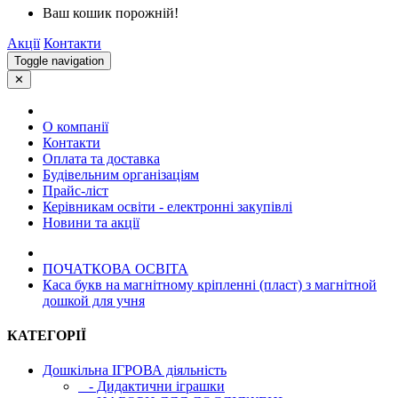
Ваш кошик порожній!
Акції
Контакти
Toggle navigation
✕
О компанії
Контакти
Оплата та доставка
Будівельним організаціям
Прайс-ліст
Керівникам освіти - електронні закупівлі
Новини та акції
ПОЧАТКОВА ОСВIТА
Каса букв на магнітному кріпленні (пласт) з магнітной
дошкой для учня
КАТЕГОРІЇ
Дошкільна ІГРОВА діяльність
- Дидактични іграшки