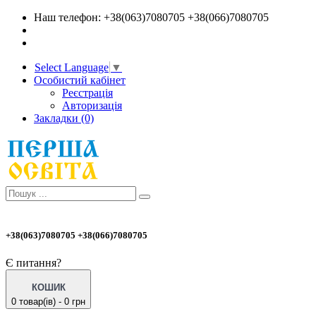
Наш телефон: +38(063)7080705 +38(066)7080705
Select Language
▼
Особистий кабінет
Реєстрація
Авторизація
Закладки (0)
+38(063)7080705 +38(066)7080705
Є питання?
КОШИК
0 товар(ів) - 0 грн