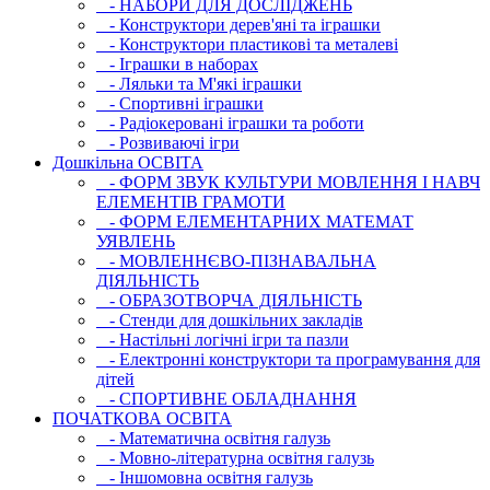
- НАБОРИ ДЛЯ ДОСЛІДЖЕНЬ
- Конструктори дерев'яні та іграшки
- Конструктори пластикові та металеві
- Іграшки в наборах
- Ляльки та М'які іграшки
- Спортивні іграшки
- Радіокеровані іграшки та роботи
- Розвиваючі ігри
Дошкільна ОСВIТА
- ФОРМ ЗВУК КУЛЬТУРИ МОВЛЕННЯ І НАВЧ
ЕЛЕМЕНТІВ ГРАМОТИ
- ФОРМ ЕЛЕМЕНТАРНИХ МАТЕМАТ
УЯВЛЕНЬ
- МОВЛЕННЄВО-ПІЗНАВАЛЬНА
ДІЯЛЬНІСТЬ
- ОБРАЗОТВОРЧА ДІЯЛЬНІСТЬ
- Стенди для дошкільних закладів
- Настільні логічні ігри та пазли
- Електронні конструктори та програмування для
дітей
- СПОРТИВНЕ ОБЛАДНАННЯ
ПОЧАТКОВА ОСВIТА
- Математична освітня галузь
- Мовно-літературна освітня галузь
- Iншомовна освітня галузь