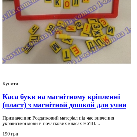
Купити
Каса букв на магнітному кріпленні
(пласт) з магнітной дошкой для учня
Призначення: Роздатковий матеріал під час вивчення
української мови в початкових класах НУШ. ..
190 грн