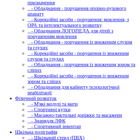
призначення
- Обладнання - порушення опорно-рухового
апарату
- Корекційні засоби - порушення: мовлення, з
ОРА та інтелектуального розвитку
- Обладнання ЛОГОПЕДА для дітей з
порушенням мовлення
- Обладнання - порушення із зниженим слухом
та глухих
- Корекційні засоби - порушення із зниженим
слухом та глухих
- Обладнання - порушення із зниженим зором та
сліпих
- Корекційні засоби - порушення із зниженим
зором та сліпих
- Обладнання для кабінету психологічної
реабілітації
Фізичний розвиток
- М'які модулi та мати
- Спортивні кутки
- Масажно-тактильні доріжки та масажери
- Знаряддя ЛФК
- Спортивний інвентар
Шкільна поліграфія
- Шкільний стенд (ПВХ)