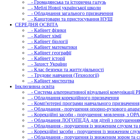
- Громадянська та історична галузь
- Меблі Нової української школи
- Обладнання загального призначення
- Канцтовари та пристосування НУШ
СЕРЕДНЯ ОСВIТА
- Кабінет фізики
- Кабінет хімії
- Кабінет біології
- Кабінет математики
- Кабінет географії
- Кабінет історії
- Захист України
- Клас безпеки та життєдіяльності
- Трудове навчання (Технології)
- Кабінет мистецтва
Інклюзивна освіта
- Система альтернативної візуальної комунікації 
- Обладнання корекційного призначення
- Комп'ютерні програми навчального призначення
- Обладнання - порушення опорно-рухового апара
- Корекційні засоби - порушення: мовлення, з ОРА
- Обладнання ЛОГОПЕДА для дітей з порушення
- Обладнання - порушення із зниженим слухом та 
- Корекційні засоби - порушення із зниженим слух
- Обладнання - порушення із зниженим зором та с