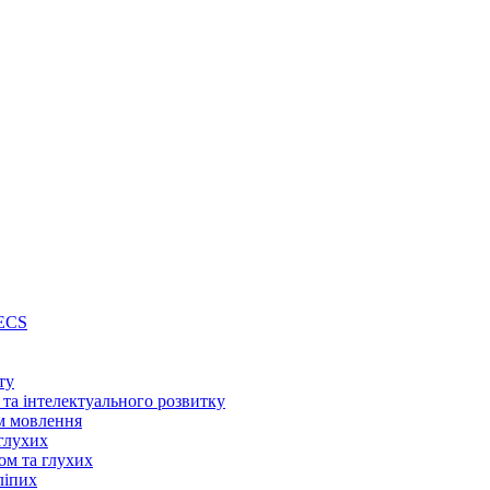
PECS
ту
 та інтелектуального розвитку
м мовлення
глухих
ом та глухих
ліпих