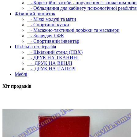
- Корекційні засоби - порушення із зниженим зоро
- Обладнання для кабінету психологічної реабілітац
Фізичний розвиток
- М'які модулi та мати
- Спортивні кутки
- Масажно-тактильні доріжки та масажери
- Знаряддя ЛФК
- Спортивний інвентар
Шкільна поліграфія
- Шкільний стенд (ПВХ)
- ДРУК НА ТКАНИНІ
- ДРУК НА ВІНІЛІ
- ДРУК НА ПАПЕРІ
Меблі
Хіт продажів