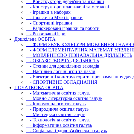
- Конструктори дерев'яні та іграшки
- Конструктори пластикові та металеві
- Іграшки в наборах
- Ляльки та М'які іграшки
- Спортивні іграшки
- Радіокеровані іграшки та роботи
- Розвиваючі ігри
Дошкільна ОСВIТА
- ФОРМ ЗВУК КУЛЬТУРИ МОВЛЕННЯ І НАВЧ
- ФОРМ ЕЛЕМЕНТАРНИХ МАТЕМАТ УЯВЛЕН
- МОВЛЕННЄВО-ПІЗНАВАЛЬНА ДІЯЛЬНІСТЬ
- ОБРАЗОТВОРЧА ДІЯЛЬНІСТЬ
- Стенди для дошкільних закладів
- Настільні логічні ігри та пазли
- Електронні конструктори та програмування для д
- СПОРТИВНЕ ОБЛАДНАННЯ
ПОЧАТКОВА ОСВIТА
- Математична освітня галузь
- Мовно-літературна освітня галузь
- Iншомовна освітня галузь
- Природнича освітня галузь
- Мистецька освітня галузь
- Технологічна освітня галузь
- Інфopматична освітня галузь
- Соціальна і здоров'язбережна галузь