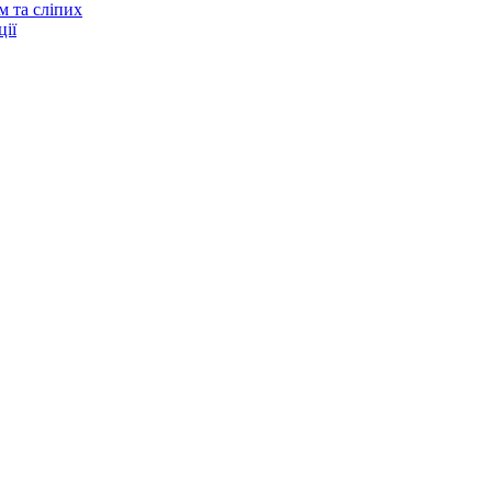
м та сліпих
ії