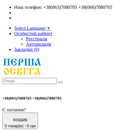
Наш телефон: +38(063)7080705 +38(066)7080705
Select Language
▼
Особистий кабінет
Реєстрація
Авторизація
Закладки (0)
+38(063)7080705 +38(066)7080705
Є питання?
КОШИК
0 товар(ів) - 0 грн