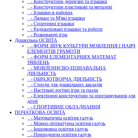
- Конструктори дерев'яні та іграшки
- Конструктори пластикові та металеві
- Іграшки в наборах
- Ляльки та М'які іграшки
- Спортивні іграшки
- Радіокеровані іграшки та роботи
- Розвиваючі ігри
Дошкільна ОСВIТА
- ФОРМ ЗВУК КУЛЬТУРИ МОВЛЕННЯ І НАВЧ
ЕЛЕМЕНТІВ ГРАМОТИ
- ФОРМ ЕЛЕМЕНТАРНИХ МАТЕМАТ
УЯВЛЕНЬ
- МОВЛЕННЄВО-ПІЗНАВАЛЬНА
ДІЯЛЬНІСТЬ
- ОБРАЗОТВОРЧА ДІЯЛЬНІСТЬ
- Стенди для дошкільних закладів
- Настільні логічні ігри та пазли
- Електронні конструктори та програмування для
дітей
- СПОРТИВНЕ ОБЛАДНАННЯ
ПОЧАТКОВА ОСВIТА
- Математична освітня галузь
- Мовно-літературна освітня галузь
- Iншомовна освітня галузь
- Природнича освітня галузь