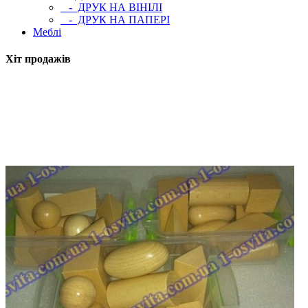
- ДРУК НА ВІНІЛІ
- ДРУК НА ПАПЕРІ
Меблі
Хіт продажів