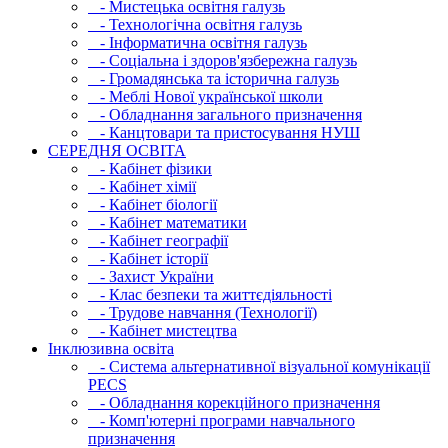
- Мистецька освітня галузь
- Технологічна освітня галузь
- Інфopматична освітня галузь
- Соціальна і здоров'язбережна галузь
- Громадянська та історична галузь
- Меблі Нової української школи
- Обладнання загального призначення
- Канцтовари та пристосування НУШ
СЕРЕДНЯ ОСВIТА
- Кабінет фізики
- Кабінет хімії
- Кабінет біології
- Кабінет математики
- Кабінет географії
- Кабінет історії
- Захист України
- Клас безпеки та життєдіяльності
- Трудове навчання (Технології)
- Кабінет мистецтва
Інклюзивна освіта
- Система альтернативної візуальної комунікації
PECS
- Обладнання корекційного призначення
- Комп'ютерні програми навчального
призначення