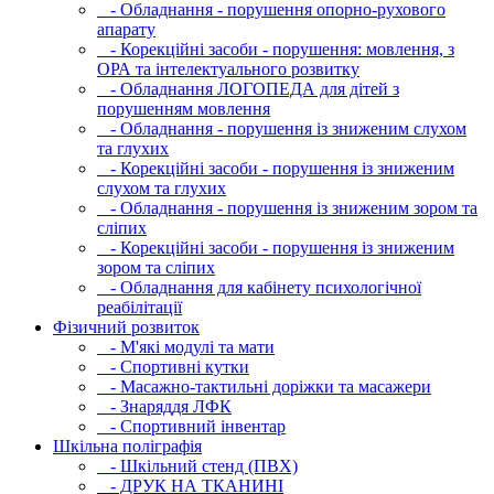
- Обладнання - порушення опорно-рухового
апарату
- Корекційні засоби - порушення: мовлення, з
ОРА та інтелектуального розвитку
- Обладнання ЛОГОПЕДА для дітей з
порушенням мовлення
- Обладнання - порушення із зниженим слухом
та глухих
- Корекційні засоби - порушення із зниженим
слухом та глухих
- Обладнання - порушення із зниженим зором та
сліпих
- Корекційні засоби - порушення із зниженим
зором та сліпих
- Обладнання для кабінету психологічної
реабілітації
Фізичний розвиток
- М'які модулi та мати
- Спортивні кутки
- Масажно-тактильні доріжки та масажери
- Знаряддя ЛФК
- Спортивний інвентар
Шкільна поліграфія
- Шкільний стенд (ПВХ)
- ДРУК НА ТКАНИНІ