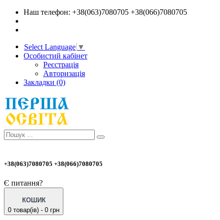
Наш телефон: +38(063)7080705 +38(066)7080705
Select Language
▼
Особистий кабінет
Реєстрація
Авторизація
Закладки (0)
+38(063)7080705 +38(066)7080705
Є питання?
КОШИК
0 товар(ів) - 0 грн