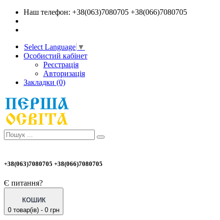
Наш телефон: +38(063)7080705 +38(066)7080705
Select Language
▼
Особистий кабінет
Реєстрація
Авторизація
Закладки (0)
+38(063)7080705 +38(066)7080705
Є питання?
КОШИК
0 товар(ів) - 0 грн