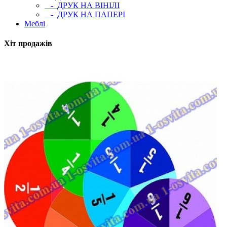
- ДРУК НА ВІНІЛІ
- ДРУК НА ПАПЕРІ
Меблі
Хіт продажів