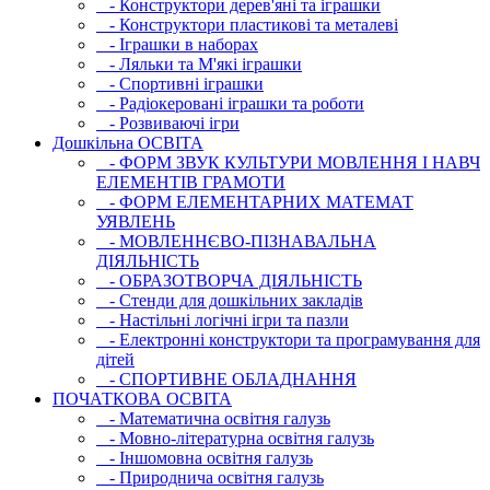
- Конструктори дерев'яні та іграшки
- Конструктори пластикові та металеві
- Іграшки в наборах
- Ляльки та М'які іграшки
- Спортивні іграшки
- Радіокеровані іграшки та роботи
- Розвиваючі ігри
Дошкільна ОСВIТА
- ФОРМ ЗВУК КУЛЬТУРИ МОВЛЕННЯ І НАВЧ
ЕЛЕМЕНТІВ ГРАМОТИ
- ФОРМ ЕЛЕМЕНТАРНИХ МАТЕМАТ
УЯВЛЕНЬ
- МОВЛЕННЄВО-ПІЗНАВАЛЬНА
ДІЯЛЬНІСТЬ
- ОБРАЗОТВОРЧА ДІЯЛЬНІСТЬ
- Стенди для дошкільних закладів
- Настільні логічні ігри та пазли
- Електронні конструктори та програмування для
дітей
- СПОРТИВНЕ ОБЛАДНАННЯ
ПОЧАТКОВА ОСВIТА
- Математична освітня галузь
- Мовно-літературна освітня галузь
- Iншомовна освітня галузь
- Природнича освітня галузь