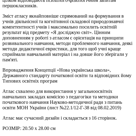
цілком відповідають психолого-фізіологічним запитам
першокласників.
Зміст атласу якнайповніше спрямований на формування в
учнів діяльнісної та когнітивної складової природознавчої
компетентності учнів і максимально посилить освітній
результат від предмету «Я досліджую світ». Цінним
доповненням у роботі з атласом є орієнтація на принципи
розвивального навчання, методи проблемного навчання, деякі
методи дидактичної евристики, для того щоб учні краще
сприймали навчальний матеріал і на довше його зберігали у
пам'яті.
Впровадження Концепції «Нова українська школа»,
Державного стандарту початкової освіти та відповідних йому
Типових освітніх програм
Атлас схвалено для використання у загальноосвітніх
навчальних закладах комісією з педагогіки та методики
початкового навчання Науково-методичної ради з питань
освіти МОН України (лист №22.1/12-Г-38 від 08.02.2019)
Атлас має сучасний дизайн і складається з 16 сторінок.
РОЗМІР: 20.50 х 28.00 см