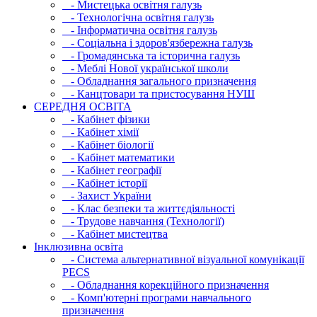
- Мистецька освітня галузь
- Технологічна освітня галузь
- Інфopматична освітня галузь
- Соціальна і здоров'язбережна галузь
- Громадянська та історична галузь
- Меблі Нової української школи
- Обладнання загального призначення
- Канцтовари та пристосування НУШ
СЕРЕДНЯ ОСВIТА
- Кабінет фізики
- Кабінет хімії
- Кабінет біології
- Кабінет математики
- Кабінет географії
- Кабінет історії
- Захист України
- Клас безпеки та життєдіяльності
- Трудове навчання (Технології)
- Кабінет мистецтва
Інклюзивна освіта
- Система альтернативної візуальної комунікації
PECS
- Обладнання корекційного призначення
- Комп'ютерні програми навчального
призначення