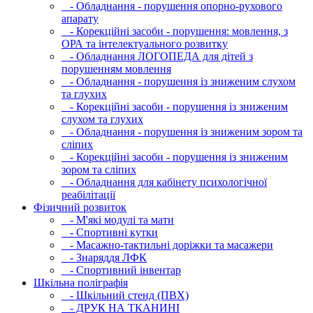
- Обладнання - порушення опорно-рухового
апарату
- Корекційні засоби - порушення: мовлення, з
ОРА та інтелектуального розвитку
- Обладнання ЛОГОПЕДА для дітей з
порушенням мовлення
- Обладнання - порушення із зниженим слухом
та глухих
- Корекційні засоби - порушення із зниженим
слухом та глухих
- Обладнання - порушення із зниженим зором та
сліпих
- Корекційні засоби - порушення із зниженим
зором та сліпих
- Обладнання для кабінету психологічної
реабілітації
Фізичний розвиток
- М'які модулi та мати
- Спортивні кутки
- Масажно-тактильні доріжки та масажери
- Знаряддя ЛФК
- Спортивний інвентар
Шкільна поліграфія
- Шкільний стенд (ПВХ)
- ДРУК НА ТКАНИНІ