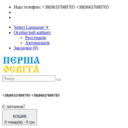
Наш телефон: +38(063)7080705 +38(066)7080705
Select Language
▼
Особистий кабінет
Реєстрація
Авторизація
Закладки (0)
+38(063)7080705 +38(066)7080705
Є питання?
КОШИК
0 товар(ів) - 0 грн