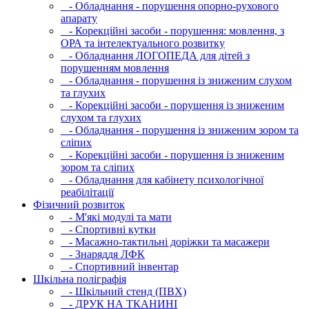
- Обладнання - порушення опорно-рухового
апарату
- Корекційні засоби - порушення: мовлення, з
ОРА та інтелектуального розвитку
- Обладнання ЛОГОПЕДА для дітей з
порушенням мовлення
- Обладнання - порушення із зниженим слухом
та глухих
- Корекційні засоби - порушення із зниженим
слухом та глухих
- Обладнання - порушення із зниженим зором та
сліпих
- Корекційні засоби - порушення із зниженим
зором та сліпих
- Обладнання для кабінету психологічної
реабілітації
Фізичний розвиток
- М'які модулi та мати
- Спортивні кутки
- Масажно-тактильні доріжки та масажери
- Знаряддя ЛФК
- Спортивний інвентар
Шкільна поліграфія
- Шкільний стенд (ПВХ)
- ДРУК НА ТКАНИНІ