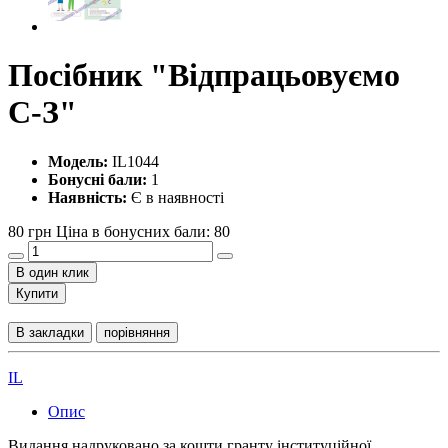
Посібник "Відпрацьовуємо
С-З"
Модель:
IL1044
Бонусні бали:
1
Наявність:
Є в наявності
80 грн
Ціна в бонусних бали: 80
В один клик
Купити
В закладки
порівняння
IL
Опис
Видання надруковано за кошти гранту інституційної