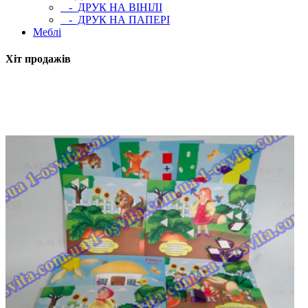
- ДРУК НА ВІНІЛІ
- ДРУК НА ПАПЕРІ
Меблі
Хіт продажів