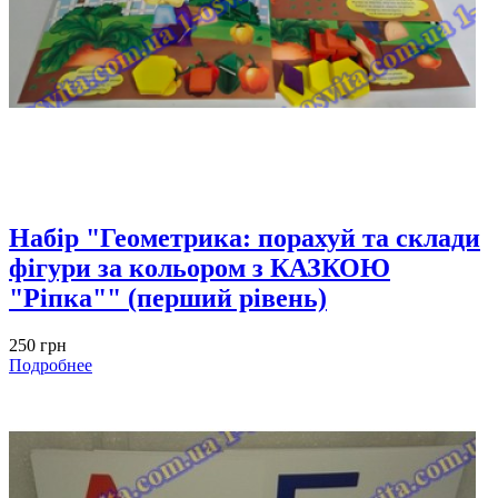
Набір "Геометрика: порахуй та склади
фігури за кольором з КАЗКОЮ
"Ріпка"" (перший рівень)
250 грн
Подробнее