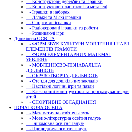
- Конструктори дерев'яні та іграшки
- Конструктори пластикові та металеві
- Іграшки в наборах
- Ляльки та М'які іграшки
- Спортивні іграшки
- Радіокеровані іграшки та роботи
- Розвиваючі ігри
Дошкільна ОСВIТА
- ФОРМ ЗВУК КУЛЬТУРИ МОВЛЕННЯ І НАВЧ
ЕЛЕМЕНТІВ ГРАМОТИ
- ФОРМ ЕЛЕМЕНТАРНИХ МАТЕМАТ
УЯВЛЕНЬ
- МОВЛЕННЄВО-ПІЗНАВАЛЬНА
ДІЯЛЬНІСТЬ
- ОБРАЗОТВОРЧА ДІЯЛЬНІСТЬ
- Стенди для дошкільних закладів
- Настільні логічні ігри та пазли
- Електронні конструктори та програмування для
дітей
- СПОРТИВНЕ ОБЛАДНАННЯ
ПОЧАТКОВА ОСВIТА
- Математична освітня галузь
- Мовно-літературна освітня галузь
- Iншомовна освітня галузь
- Природнича освітня галузь