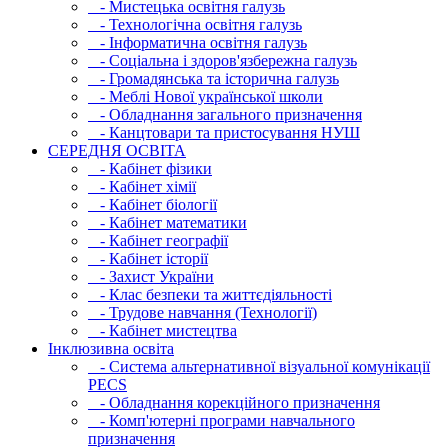
- Мистецька освітня галузь
- Технологічна освітня галузь
- Інфopматична освітня галузь
- Соціальна і здоров'язбережна галузь
- Громадянська та історична галузь
- Меблі Нової української школи
- Обладнання загального призначення
- Канцтовари та пристосування НУШ
СЕРЕДНЯ ОСВIТА
- Кабінет фізики
- Кабінет хімії
- Кабінет біології
- Кабінет математики
- Кабінет географії
- Кабінет історії
- Захист України
- Клас безпеки та життєдіяльності
- Трудове навчання (Технології)
- Кабінет мистецтва
Інклюзивна освіта
- Система альтернативної візуальної комунікації
PECS
- Обладнання корекційного призначення
- Комп'ютерні програми навчального
призначення