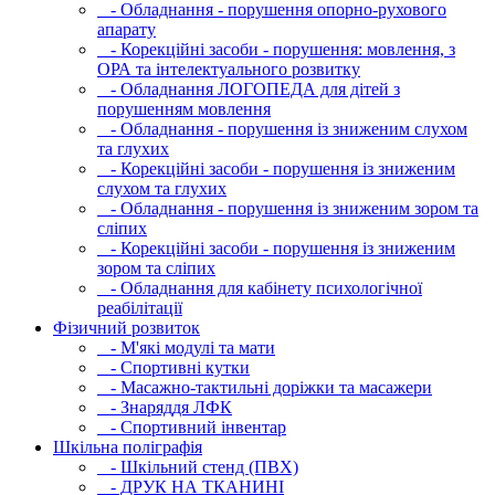
- Обладнання - порушення опорно-рухового
апарату
- Корекційні засоби - порушення: мовлення, з
ОРА та інтелектуального розвитку
- Обладнання ЛОГОПЕДА для дітей з
порушенням мовлення
- Обладнання - порушення із зниженим слухом
та глухих
- Корекційні засоби - порушення із зниженим
слухом та глухих
- Обладнання - порушення із зниженим зором та
сліпих
- Корекційні засоби - порушення із зниженим
зором та сліпих
- Обладнання для кабінету психологічної
реабілітації
Фізичний розвиток
- М'які модулi та мати
- Спортивні кутки
- Масажно-тактильні доріжки та масажери
- Знаряддя ЛФК
- Спортивний інвентар
Шкільна поліграфія
- Шкільний стенд (ПВХ)
- ДРУК НА ТКАНИНІ