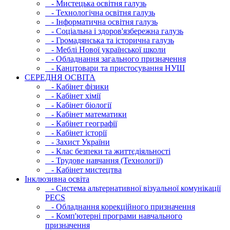
- Мистецька освітня галузь
- Технологічна освітня галузь
- Інфopматична освітня галузь
- Соціальна і здоров'язбережна галузь
- Громадянська та історична галузь
- Меблі Нової української школи
- Обладнання загального призначення
- Канцтовари та пристосування НУШ
СЕРЕДНЯ ОСВIТА
- Кабінет фізики
- Кабінет хімії
- Кабінет біології
- Кабінет математики
- Кабінет географії
- Кабінет історії
- Захист України
- Клас безпеки та життєдіяльності
- Трудове навчання (Технології)
- Кабінет мистецтва
Інклюзивна освіта
- Система альтернативної візуальної комунікації
PECS
- Обладнання корекційного призначення
- Комп'ютерні програми навчального
призначення