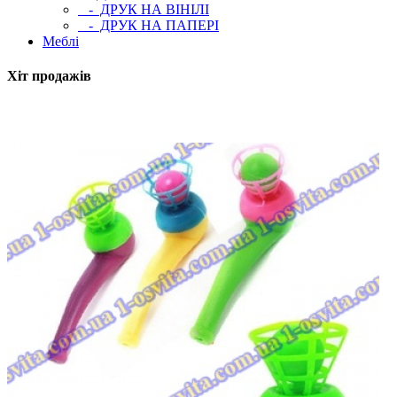
- ДРУК НА ВІНІЛІ
- ДРУК НА ПАПЕРІ
Меблі
Хіт продажів