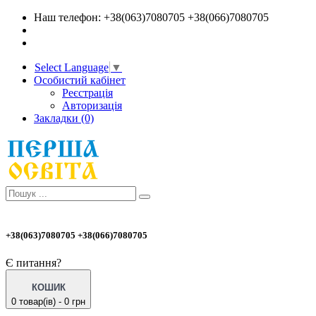
Наш телефон: +38(063)7080705 +38(066)7080705
Select Language
▼
Особистий кабінет
Реєстрація
Авторизація
Закладки (0)
+38(063)7080705 +38(066)7080705
Є питання?
КОШИК
0 товар(ів) - 0 грн