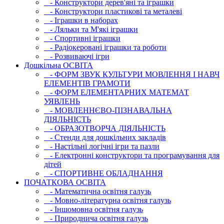
- Конструктори дерев'яні та іграшки
- Конструктори пластикові та металеві
- Іграшки в наборах
- Ляльки та М'які іграшки
- Спортивні іграшки
- Радіокеровані іграшки та роботи
- Розвиваючі ігри
Дошкільна ОСВIТА
- ФОРМ ЗВУК КУЛЬТУРИ МОВЛЕННЯ І НАВЧ
ЕЛЕМЕНТІВ ГРАМОТИ
- ФОРМ ЕЛЕМЕНТАРНИХ МАТЕМАТ
УЯВЛЕНЬ
- МОВЛЕННЄВО-ПІЗНАВАЛЬНА
ДІЯЛЬНІСТЬ
- ОБРАЗОТВОРЧА ДІЯЛЬНІСТЬ
- Стенди для дошкільних закладів
- Настільні логічні ігри та пазли
- Електронні конструктори та програмування для
дітей
- СПОРТИВНЕ ОБЛАДНАННЯ
ПОЧАТКОВА ОСВIТА
- Математична освітня галузь
- Мовно-літературна освітня галузь
- Iншомовна освітня галузь
- Природнича освітня галузь