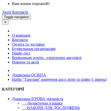
Ваш кошик порожній!
Акції
Контакти
Toggle navigation
✕
О компанії
Контакти
Оплата та доставка
Будівельним організаціям
Прайс-ліст
Керівникам освіти - електронні закупівлі
Новини та акції
Дошкільна ОСВIТА
Набір "Танграм"-вивчення англ літер та цифр (1 рівень)
КАТЕГОРІЇ
Дошкільна ІГРОВА діяльність
- Дидактични іграшки
- НАБОРИ ДЛЯ ДОСЛІДЖЕНЬ