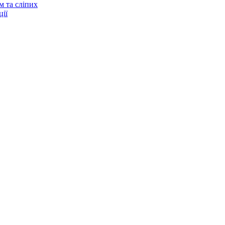
м та сліпих
ії