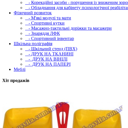
- Корекційні засоби - порушення із зниженим зоро
- Обладнання для кабінету психологічної реабілітац
Фізичний розвиток
- М'які модулi та мати
- Спортивні кутки
- Масажно-тактильні доріжки та масажери
- Знаряддя ЛФК
- Спортивний інвентар
Шкільна поліграфія
- Шкільний стенд (ПВХ)
- ДРУК НА ТКАНИНІ
- ДРУК НА ВІНІЛІ
- ДРУК НА ПАПЕРІ
Меблі
Хіт продажів