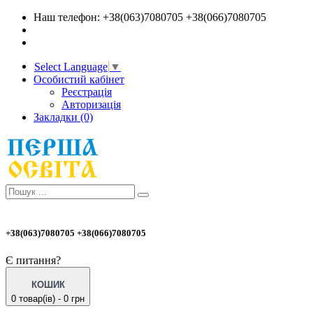
Наш телефон: +38(063)7080705 +38(066)7080705
Select Language
▼
Особистий кабінет
Реєстрація
Авторизація
Закладки (0)
+38(063)7080705 +38(066)7080705
Є питання?
КОШИК
0 товар(ів) - 0 грн