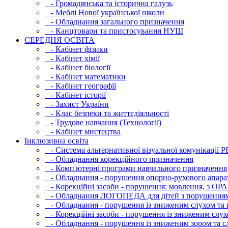
- Громадянська та історична галузь
- Меблі Нової української школи
- Обладнання загального призначення
- Канцтовари та пристосування НУШ
СЕРЕДНЯ ОСВIТА
- Кабінет фізики
- Кабінет хімії
- Кабінет біології
- Кабінет математики
- Кабінет географії
- Кабінет історії
- Захист України
- Клас безпеки та життєдіяльності
- Трудове навчання (Технології)
- Кабінет мистецтва
Інклюзивна освіта
- Система альтернативної візуальної комунікації 
- Обладнання корекційного призначення
- Комп'ютерні програми навчального призначення
- Обладнання - порушення опорно-рухового апара
- Корекційні засоби - порушення: мовлення, з ОРА
- Обладнання ЛОГОПЕДА для дітей з порушення
- Обладнання - порушення із зниженим слухом та 
- Корекційні засоби - порушення із зниженим слух
- Обладнання - порушення із зниженим зором та с