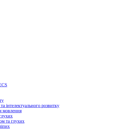
PECS
ту
 та інтелектуального розвитку
м мовлення
глухих
ом та глухих
ліпих