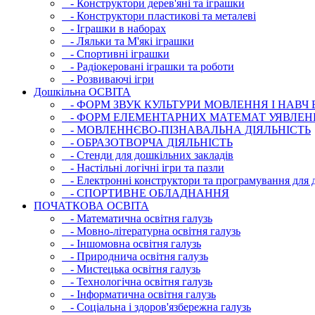
- Конструктори дерев'яні та іграшки
- Конструктори пластикові та металеві
- Іграшки в наборах
- Ляльки та М'які іграшки
- Спортивні іграшки
- Радіокеровані іграшки та роботи
- Розвиваючі ігри
Дошкільна ОСВIТА
- ФОРМ ЗВУК КУЛЬТУРИ МОВЛЕННЯ І НАВЧ
- ФОРМ ЕЛЕМЕНТАРНИХ МАТЕМАТ УЯВЛЕН
- МОВЛЕННЄВО-ПІЗНАВАЛЬНА ДІЯЛЬНІСТЬ
- ОБРАЗОТВОРЧА ДІЯЛЬНІСТЬ
- Стенди для дошкільних закладів
- Настільні логічні ігри та пазли
- Електронні конструктори та програмування для д
- СПОРТИВНЕ ОБЛАДНАННЯ
ПОЧАТКОВА ОСВIТА
- Математична освітня галузь
- Мовно-літературна освітня галузь
- Iншомовна освітня галузь
- Природнича освітня галузь
- Мистецька освітня галузь
- Технологічна освітня галузь
- Інфopматична освітня галузь
- Соціальна і здоров'язбережна галузь