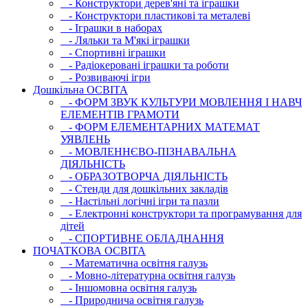
- Конструктори дерев'яні та іграшки
- Конструктори пластикові та металеві
- Іграшки в наборах
- Ляльки та М'які іграшки
- Спортивні іграшки
- Радіокеровані іграшки та роботи
- Розвиваючі ігри
Дошкільна ОСВIТА
- ФОРМ ЗВУК КУЛЬТУРИ МОВЛЕННЯ І НАВЧ
ЕЛЕМЕНТІВ ГРАМОТИ
- ФОРМ ЕЛЕМЕНТАРНИХ МАТЕМАТ
УЯВЛЕНЬ
- МОВЛЕННЄВО-ПІЗНАВАЛЬНА
ДІЯЛЬНІСТЬ
- ОБРАЗОТВОРЧА ДІЯЛЬНІСТЬ
- Стенди для дошкільних закладів
- Настільні логічні ігри та пазли
- Електронні конструктори та програмування для
дітей
- СПОРТИВНЕ ОБЛАДНАННЯ
ПОЧАТКОВА ОСВIТА
- Математична освітня галузь
- Мовно-літературна освітня галузь
- Iншомовна освітня галузь
- Природнича освітня галузь