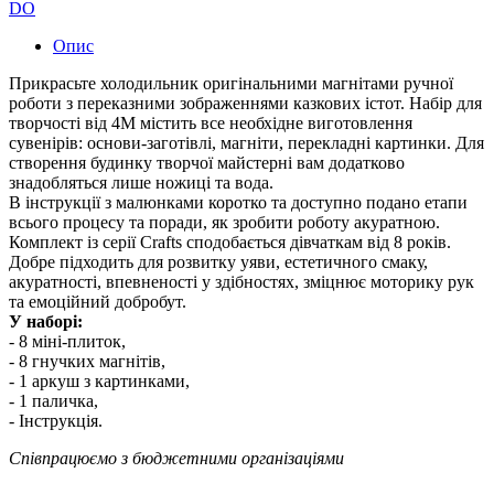
DO
Опис
Прикрасьте холодильник оригінальними магнітами ручної
роботи з переказними зображеннями казкових істот. Набір для
творчості від 4M містить все необхідне виготовлення
сувенірів: основи-заготівлі, магніти, перекладні картинки. Для
створення будинку творчої майстерні вам додатково
знадобляться лише ножиці та вода.
В інструкції з малюнками коротко та доступно подано етапи
всього процесу та поради, як зробити роботу акуратною.
Комплект із серії Crafts сподобається дівчаткам від 8 років.
Добре підходить для розвитку уяви, естетичного смаку,
акуратності, впевненості у здібностях, зміцнює моторику рук
та емоційний добробут.
У наборі:
- 8 міні-плиток,
- 8 гнучких магнітів,
- 1 аркуш з картинками,
- 1 паличка,
- Інструкція.
Співпрацюємо з бюджетними організаціями