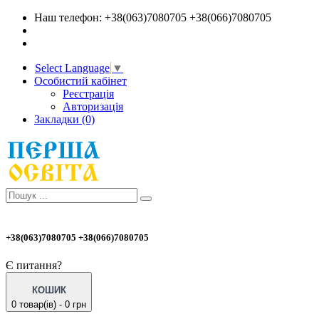
Наш телефон: +38(063)7080705 +38(066)7080705
Select Language
▼
Особистий кабінет
Реєстрація
Авторизація
Закладки (0)
+38(063)7080705 +38(066)7080705
Є питання?
КОШИК
0 товар(ів) - 0 грн