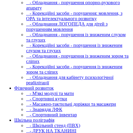
- Обладнання - порушення опорно-рухового
апарату
- Корекційні засоби - порушення: мовлення, з
ОРА та інтелектуального розвитку
- Обладнання ЛОГОПЕДА для дітей з
порушенням мовлення
- Обладнання - порушення із зниженим слухом
та глухих
- Корекційні засоби - порушення із зниженим
слухом та глухих
- Обладнання - порушення із зниженим зором та
сліпих
- Корекційні засоби - порушення із зниженим
зором та сліпих
- Обладнання для кабінету психологічної
реабілітації
Фізичний розвиток
- М'які модулi та мати
- Спортивні кутки
- Масажно-тактильні доріжки та масажери
- Знаряддя ЛФК
- Спортивний інвентар
Шкільна поліграфія
- Шкільний стенд (ПВХ)
- ДРУК НА ТКАНИНІ