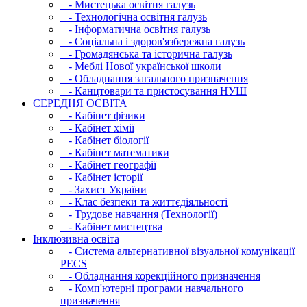
- Мистецька освітня галузь
- Технологічна освітня галузь
- Інфopматична освітня галузь
- Соціальна і здоров'язбережна галузь
- Громадянська та історична галузь
- Меблі Нової української школи
- Обладнання загального призначення
- Канцтовари та пристосування НУШ
СЕРЕДНЯ ОСВIТА
- Кабінет фізики
- Кабінет хімії
- Кабінет біології
- Кабінет математики
- Кабінет географії
- Кабінет історії
- Захист України
- Клас безпеки та життєдіяльності
- Трудове навчання (Технології)
- Кабінет мистецтва
Інклюзивна освіта
- Система альтернативної візуальної комунікації
PECS
- Обладнання корекційного призначення
- Комп'ютерні програми навчального
призначення