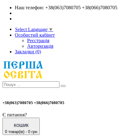
Наш телефон: +38(063)7080705 +38(066)7080705
Select Language
▼
Особистий кабінет
Реєстрація
Авторизація
Закладки (0)
+38(063)7080705 +38(066)7080705
Є питання?
КОШИК
0 товар(ів) - 0 грн