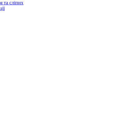
м та сліпих
ії