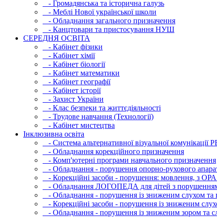
- Громадянська та історична галузь
- Меблі Нової української школи
- Обладнання загального призначення
- Канцтовари та пристосування НУШ
СЕРЕДНЯ ОСВIТА
- Кабінет фізики
- Кабінет хімії
- Кабінет біології
- Кабінет математики
- Кабінет географії
- Кабінет історії
- Захист України
- Клас безпеки та життєдіяльності
- Трудове навчання (Технології)
- Кабінет мистецтва
Інклюзивна освіта
- Система альтернативної візуальної комунікації 
- Обладнання корекційного призначення
- Комп'ютерні програми навчального призначення
- Обладнання - порушення опорно-рухового апара
- Корекційні засоби - порушення: мовлення, з ОРА
- Обладнання ЛОГОПЕДА для дітей з порушення
- Обладнання - порушення із зниженим слухом та 
- Корекційні засоби - порушення із зниженим слух
- Обладнання - порушення із зниженим зором та с