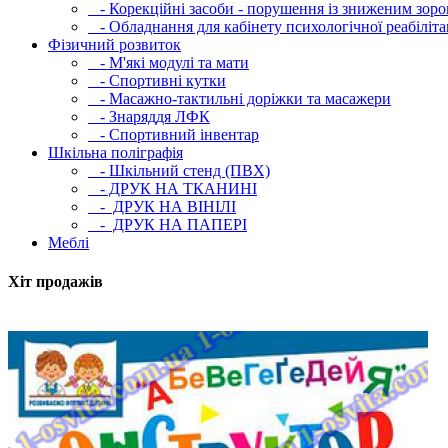
- Корекційні засоби - порушення із зниженим зоро
- Обладнання для кабінету психологічної реабілітац
Фізичний розвиток
- М'які модулi та мати
- Спортивні кутки
- Масажно-тактильні доріжки та масажери
- Знаряддя ЛФК
- Спортивний інвентар
Шкільна поліграфія
- Шкільний стенд (ПВХ)
- ДРУК НА ТКАНИНІ
- ДРУК НА ВІНІЛІ
- ДРУК НА ПАПЕРІ
Меблі
Хіт продажів