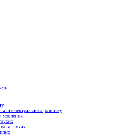
PECS
ту
 та інтелектуального розвитку
м мовлення
глухих
ом та глухих
ліпих