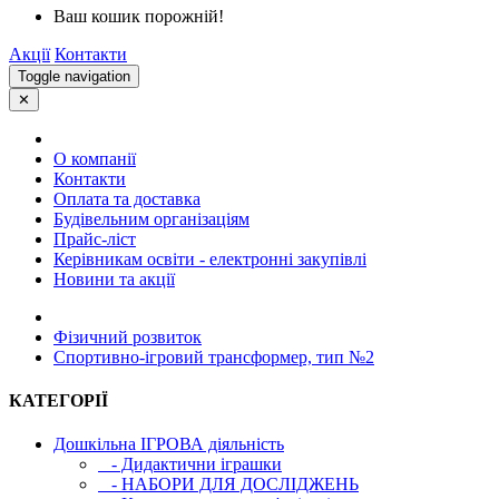
Ваш кошик порожній!
Акції
Контакти
Toggle navigation
✕
О компанії
Контакти
Оплата та доставка
Будівельним організаціям
Прайс-ліст
Керівникам освіти - електронні закупівлі
Новини та акції
Фізичний розвиток
Спортивно-ігровий трансформер, тип №2
КАТЕГОРІЇ
Дошкільна ІГРОВА діяльність
- Дидактични іграшки
- НАБОРИ ДЛЯ ДОСЛІДЖЕНЬ