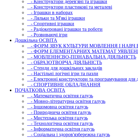
- Конструктори дерев'яні та іграшки
- Конструктори пластикові та металеві
- Іграшки в наборах
- Ляльки та М'які іграшки
- Спортивні іграшки
- Радіокеровані іграшки та роботи
- Розвиваючі ігри
Дошкільна ОСВIТА
- ФОРМ ЗВУК КУЛЬТУРИ МОВЛЕННЯ І НАВЧ
- ФОРМ ЕЛЕМЕНТАРНИХ МАТЕМАТ УЯВЛЕН
- МОВЛЕННЄВО-ПІЗНАВАЛЬНА ДІЯЛЬНІСТЬ
- ОБРАЗОТВОРЧА ДІЯЛЬНІСТЬ
- Стенди для дошкільних закладів
- Настільні логічні ігри та пазли
- Електронні конструктори та програмування для д
- СПОРТИВНЕ ОБЛАДНАННЯ
ПОЧАТКОВА ОСВIТА
- Математична освітня галузь
- Мовно-літературна освітня галузь
- Iншомовна освітня галузь
- Природнича освітня галузь
- Мистецька освітня галузь
- Технологічна освітня галузь
- Інфopматична освітня галузь
- Соціальна і здоров'язбережна галузь