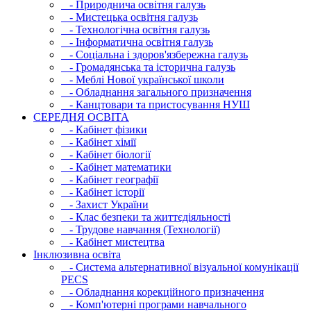
- Природнича освітня галузь
- Мистецька освітня галузь
- Технологічна освітня галузь
- Інфopматична освітня галузь
- Соціальна і здоров'язбережна галузь
- Громадянська та історична галузь
- Меблі Нової української школи
- Обладнання загального призначення
- Канцтовари та пристосування НУШ
СЕРЕДНЯ ОСВIТА
- Кабінет фізики
- Кабінет хімії
- Кабінет біології
- Кабінет математики
- Кабінет географії
- Кабінет історії
- Захист України
- Клас безпеки та життєдіяльності
- Трудове навчання (Технології)
- Кабінет мистецтва
Інклюзивна освіта
- Система альтернативної візуальної комунікації
PECS
- Обладнання корекційного призначення
- Комп'ютерні програми навчального