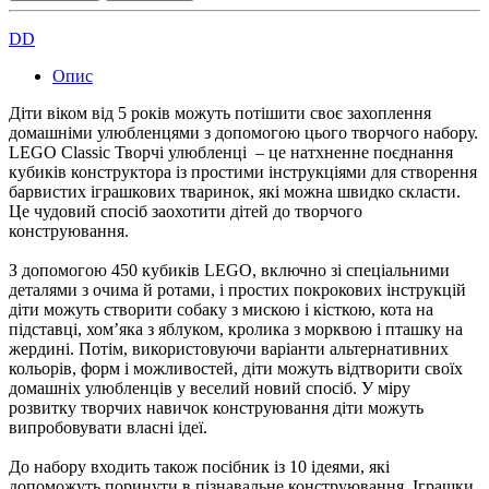
DD
Опис
Діти віком від 5 років можуть потішити своє захоплення
домашніми улюбленцями з допомогою цього творчого набору.
LEGO Classic Творчі улюбленці – це натхненне поєднання
кубиків конструктора із простими інструкціями для створення
барвистих іграшкових тваринок, які можна швидко скласти.
Це чудовий спосіб заохотити дітей до творчого
конструювання.
З допомогою 450 кубиків LEGO, включно зі спеціальними
деталями з очима й ротами, і простих покрокових інструкцій
діти можуть створити собаку з мискою і кісткою, кота на
підставці, хомʼяка з яблуком, кролика з морквою і пташку на
жердині. Потім, використовуючи варіанти альтернативних
кольорів, форм і можливостей, діти можуть відтворити своїх
домашніх улюбленців у веселий новий спосіб. У міру
розвитку творчих навичок конструювання діти можуть
випробовувати власні ідеї.
До набору входить також посібник із 10 ідеями, які
допоможуть поринути в пізнавальне конструювання. Іграшки