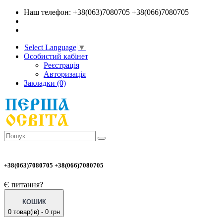
Наш телефон: +38(063)7080705 +38(066)7080705
Select Language
▼
Особистий кабінет
Реєстрація
Авторизація
Закладки (0)
+38(063)7080705 +38(066)7080705
Є питання?
КОШИК
0 товар(ів) - 0 грн