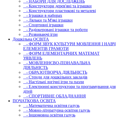
- НАБОРИ ДЛЯ ДОСЛІДЖЕНЬ
- Конструктори дерев'яні та іграшки
- Конструктори пластикові та металеві
- Іграшки в наборах
- Ляльки та М'які іграшки
- Спортивні іграшки
- Радіокеровані іграшки та роботи
- Розвиваючі ігри
Дошкільна ОСВIТА
- ФОРМ ЗВУК КУЛЬТУРИ МОВЛЕННЯ І НАВЧ
ЕЛЕМЕНТІВ ГРАМОТИ
- ФОРМ ЕЛЕМЕНТАРНИХ МАТЕМАТ
УЯВЛЕНЬ
- МОВЛЕННЄВО-ПІЗНАВАЛЬНА
ДІЯЛЬНІСТЬ
- ОБРАЗОТВОРЧА ДІЯЛЬНІСТЬ
- Стенди для дошкільних закладів
- Настільні логічні ігри та пазли
- Електронні конструктори та програмування для
дітей
- СПОРТИВНЕ ОБЛАДНАННЯ
ПОЧАТКОВА ОСВIТА
- Математична освітня галузь
- Мовно-літературна освітня галузь
- Iншомовна освітня галузь