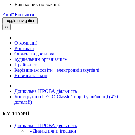
Ваш кошик порожній!
Акції
Контакти
Toggle navigation
✕
О компанії
Контакти
Оплата та доставка
Будівельним організаціям
Прайс-ліст
Керівникам освіти - електронні закупівлі
Новини та акції
Дошкільна ІГРОВА діяльність
Конструктор LEGO Classic Творчі улюбленці (450
деталей)
КАТЕГОРІЇ
Дошкільна ІГРОВА діяльність
- Дидактични іграшки