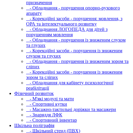
призначення
- Обладнання - порушення опорно-рухового
апарату
- Корекційні засоби - порушення: мовлення, з
ОРА та інтелектуального розвитку
- Обладнання ЛОГОПЕДА для дітей з
порушенням мовлення
- Обладнання - порушення із зниженим слухом
та глухих
- Корекційні засоби - порушення із зниженим
слухом та глухих
- Обладнання - порушення із зниженим зором та
сліпих
- Корекційні засоби - порушення із зниженим
зором та сліпих
- Обладнання для кабінету психологічної
реабілітації
Фізичний розвиток
- М'які модулi та мати
- Спортивні кутки
- Масажно-тактильні доріжки та масажери
- Знаряддя ЛФК
- Спортивний інвентар
Шкільна поліграфія
- Шкільний стенд (ПВХ)