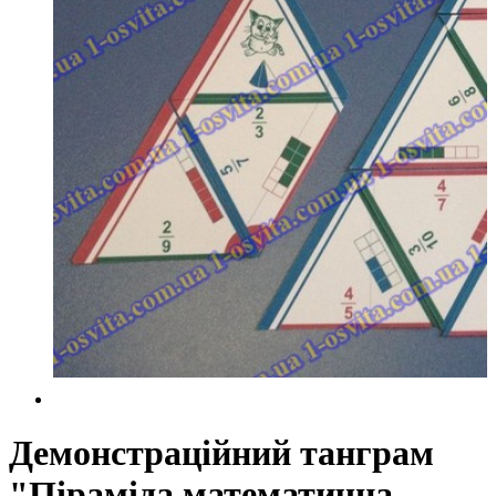
Демонстраційний танграм
"Піраміда математична,