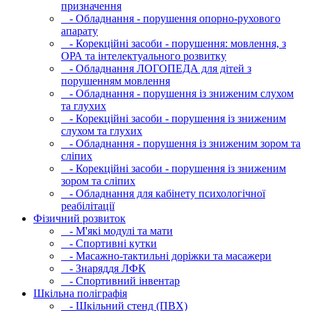
призначення
- Обладнання - порушення опорно-рухового
апарату
- Корекційні засоби - порушення: мовлення, з
ОРА та інтелектуального розвитку
- Обладнання ЛОГОПЕДА для дітей з
порушенням мовлення
- Обладнання - порушення із зниженим слухом
та глухих
- Корекційні засоби - порушення із зниженим
слухом та глухих
- Обладнання - порушення із зниженим зором та
сліпих
- Корекційні засоби - порушення із зниженим
зором та сліпих
- Обладнання для кабінету психологічної
реабілітації
Фізичний розвиток
- М'які модулi та мати
- Спортивні кутки
- Масажно-тактильні доріжки та масажери
- Знаряддя ЛФК
- Спортивний інвентар
Шкільна поліграфія
- Шкільний стенд (ПВХ)