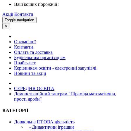
Ваш кошик порожній!
Акції
Контакти
Toggle navigation
✕
О компанії
Контакти
Оплата та доставка
Будівельним організаціям
Прайс-ліст
Керівникам освіти - електронні закупівлі
Новини та акції
СЕРЕДНЯ ОСВIТА
Демонстраційний танграм "Піраміда математична,
прості дроби"
КАТЕГОРІЇ
Дошкільна ІГРОВА діяльність
- Дидактични іграшки