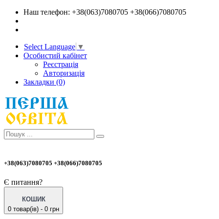
Наш телефон: +38(063)7080705 +38(066)7080705
Select Language
▼
Особистий кабінет
Реєстрація
Авторизація
Закладки (0)
+38(063)7080705 +38(066)7080705
Є питання?
КОШИК
0 товар(ів) - 0 грн