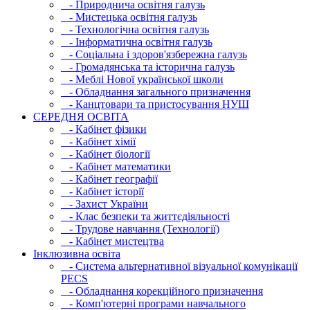
- Природнича освітня галузь
- Мистецька освітня галузь
- Технологічна освітня галузь
- Інфopматична освітня галузь
- Соціальна і здоров'язбережна галузь
- Громадянська та історична галузь
- Меблі Нової української школи
- Обладнання загального призначення
- Канцтовари та пристосування НУШ
СЕРЕДНЯ ОСВIТА
- Кабінет фізики
- Кабінет хімії
- Кабінет біології
- Кабінет математики
- Кабінет географії
- Кабінет історії
- Захист України
- Клас безпеки та життєдіяльності
- Трудове навчання (Технології)
- Кабінет мистецтва
Інклюзивна освіта
- Система альтернативної візуальної комунікації
PECS
- Обладнання корекційного призначення
- Комп'ютерні програми навчального