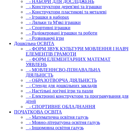
- НАБОРИ ДЛЯ ДОСЛІДЖЕНЬ
- Конструктори дерев'яні та іграшки
- Конструктори пластикові та металеві
- Іграшки в наборах
- Ляльки та М'які іграшки
- Спортивні іграшки
- Радіокеровані іграшки та роботи
- Розвиваючі ігри
Дошкільна ОСВIТА
- ФОРМ ЗВУК КУЛЬТУРИ МОВЛЕННЯ І НАВЧ
ЕЛЕМЕНТІВ ГРАМОТИ
- ФОРМ ЕЛЕМЕНТАРНИХ МАТЕМАТ
УЯВЛЕНЬ
- МОВЛЕННЄВО-ПІЗНАВАЛЬНА
ДІЯЛЬНІСТЬ
- ОБРАЗОТВОРЧА ДІЯЛЬНІСТЬ
- Стенди для дошкільних закладів
- Настільні логічні ігри та пазли
- Електронні конструктори та програмування для
дітей
- СПОРТИВНЕ ОБЛАДНАННЯ
ПОЧАТКОВА ОСВIТА
- Математична освітня галузь
- Мовно-літературна освітня галузь
- Iншомовна освітня галузь