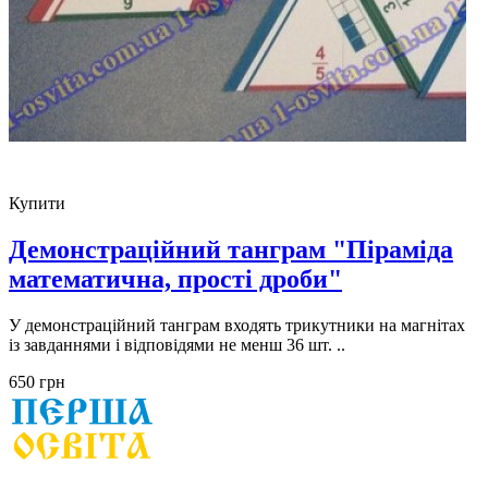
Купити
Демонстраційний танграм "Піраміда
математична, прості дроби"
У демонстраційний танграм входять трикутники на магнітах
із завданнями і відповідями не менш 36 шт. ..
650 грн