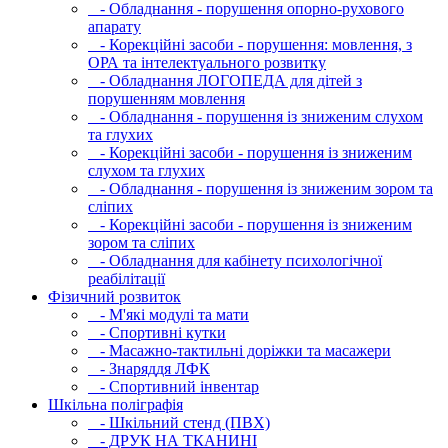
- Обладнання - порушення опорно-рухового
апарату
- Корекційні засоби - порушення: мовлення, з
ОРА та інтелектуального розвитку
- Обладнання ЛОГОПЕДА для дітей з
порушенням мовлення
- Обладнання - порушення із зниженим слухом
та глухих
- Корекційні засоби - порушення із зниженим
слухом та глухих
- Обладнання - порушення із зниженим зором та
сліпих
- Корекційні засоби - порушення із зниженим
зором та сліпих
- Обладнання для кабінету психологічної
реабілітації
Фізичний розвиток
- М'які модулi та мати
- Спортивні кутки
- Масажно-тактильні доріжки та масажери
- Знаряддя ЛФК
- Спортивний інвентар
Шкільна поліграфія
- Шкільний стенд (ПВХ)
- ДРУК НА ТКАНИНІ