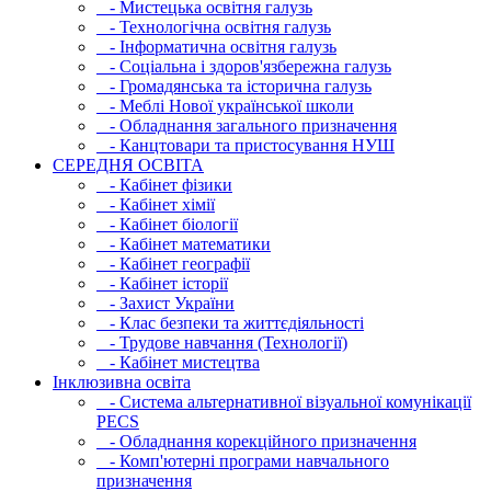
- Мистецька освітня галузь
- Технологічна освітня галузь
- Інфopматична освітня галузь
- Соціальна і здоров'язбережна галузь
- Громадянська та історична галузь
- Меблі Нової української школи
- Обладнання загального призначення
- Канцтовари та пристосування НУШ
СЕРЕДНЯ ОСВIТА
- Кабінет фізики
- Кабінет хімії
- Кабінет біології
- Кабінет математики
- Кабінет географії
- Кабінет історії
- Захист України
- Клас безпеки та життєдіяльності
- Трудове навчання (Технології)
- Кабінет мистецтва
Інклюзивна освіта
- Система альтернативної візуальної комунікації
PECS
- Обладнання корекційного призначення
- Комп'ютерні програми навчального
призначення