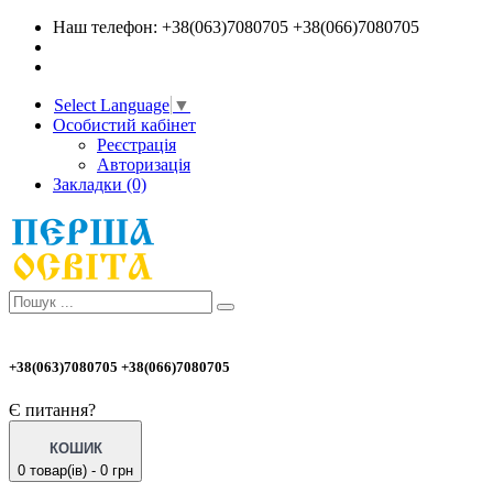
Наш телефон: +38(063)7080705 +38(066)7080705
Select Language
▼
Особистий кабінет
Реєстрація
Авторизація
Закладки (0)
+38(063)7080705 +38(066)7080705
Є питання?
КОШИК
0 товар(ів) - 0 грн