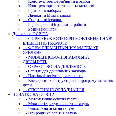
- Конструктори дерев'яні та іграшки
- Конструктори пластикові та металеві
- Іграшки в наборах
- Ляльки та М'які іграшки
- Спортивні іграшки
- Радіокеровані іграшки та роботи
- Розвиваючі ігри
Дошкільна ОСВIТА
- ФОРМ ЗВУК КУЛЬТУРИ МОВЛЕННЯ І НАВЧ
ЕЛЕМЕНТІВ ГРАМОТИ
- ФОРМ ЕЛЕМЕНТАРНИХ МАТЕМАТ
УЯВЛЕНЬ
- МОВЛЕННЄВО-ПІЗНАВАЛЬНА
ДІЯЛЬНІСТЬ
- ОБРАЗОТВОРЧА ДІЯЛЬНІСТЬ
- Стенди для дошкільних закладів
- Настільні логічні ігри та пазли
- Електронні конструктори та програмування для
дітей
- СПОРТИВНЕ ОБЛАДНАННЯ
ПОЧАТКОВА ОСВIТА
- Математична освітня галузь
- Мовно-літературна освітня галузь
- Iншомовна освітня галузь
- Природнича освітня галузь