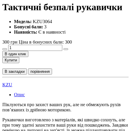
Тактичні безпалі рукавички
Модель:
KZU3064
Бонусні бали:
3
Наявність:
Є в наявності
300 грн
Ціна в бонусних бали: 300
В один клик
Купити
В закладки
порівняння
KZU
Опис
Піклуються про захист ваших рук, але не обмежують рухів
пов’язаних із дрібною моторикою.
Рукавички виготовлено з матеріалів, які швидко сохнуть, але
при тому здатні захистити ваші руки від пошкоджень. Завдяки
ремінцю на липучці на зап'ясті, їх можна підлаштовувати під