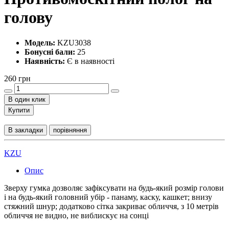
голову
Модель:
KZU3038
Бонусні бали:
25
Наявність:
Є в наявності
260 грн
В один клик
Купити
В закладки
порівняння
KZU
Опис
Зверху гумка дозволяє зафіксувати на будь-який розмір голови
і на будь-який головний убір - панаму, каску, кашкет; внизу
стяжний шнур; додатково сітка закриває обличчя, з 10 метрів
обличчя не видно, не виблискує на сонці