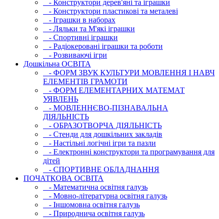
- Конструктори дерев'яні та іграшки
- Конструктори пластикові та металеві
- Іграшки в наборах
- Ляльки та М'які іграшки
- Спортивні іграшки
- Радіокеровані іграшки та роботи
- Розвиваючі ігри
Дошкільна ОСВIТА
- ФОРМ ЗВУК КУЛЬТУРИ МОВЛЕННЯ І НАВЧ
ЕЛЕМЕНТІВ ГРАМОТИ
- ФОРМ ЕЛЕМЕНТАРНИХ МАТЕМАТ
УЯВЛЕНЬ
- МОВЛЕННЄВО-ПІЗНАВАЛЬНА
ДІЯЛЬНІСТЬ
- ОБРАЗОТВОРЧА ДІЯЛЬНІСТЬ
- Стенди для дошкільних закладів
- Настільні логічні ігри та пазли
- Електронні конструктори та програмування для
дітей
- СПОРТИВНЕ ОБЛАДНАННЯ
ПОЧАТКОВА ОСВIТА
- Математична освітня галузь
- Мовно-літературна освітня галузь
- Iншомовна освітня галузь
- Природнича освітня галузь