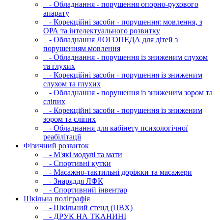
- Обладнання - порушення опорно-рухового
апарату
- Корекційні засоби - порушення: мовлення, з
ОРА та інтелектуального розвитку
- Обладнання ЛОГОПЕДА для дітей з
порушенням мовлення
- Обладнання - порушення із зниженим слухом
та глухих
- Корекційні засоби - порушення із зниженим
слухом та глухих
- Обладнання - порушення із зниженим зором та
сліпих
- Корекційні засоби - порушення із зниженим
зором та сліпих
- Обладнання для кабінету психологічної
реабілітації
Фізичний розвиток
- М'які модулi та мати
- Спортивні кутки
- Масажно-тактильні доріжки та масажери
- Знаряддя ЛФК
- Спортивний інвентар
Шкільна поліграфія
- Шкільний стенд (ПВХ)
- ДРУК НА ТКАНИНІ