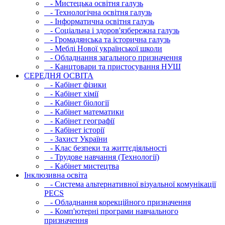
- Мистецька освітня галузь
- Технологічна освітня галузь
- Інфopматична освітня галузь
- Соціальна і здоров'язбережна галузь
- Громадянська та історична галузь
- Меблі Нової української школи
- Обладнання загального призначення
- Канцтовари та пристосування НУШ
СЕРЕДНЯ ОСВIТА
- Кабінет фізики
- Кабінет хімії
- Кабінет біології
- Кабінет математики
- Кабінет географії
- Кабінет історії
- Захист України
- Клас безпеки та життєдіяльності
- Трудове навчання (Технології)
- Кабінет мистецтва
Інклюзивна освіта
- Система альтернативної візуальної комунікації
PECS
- Обладнання корекційного призначення
- Комп'ютерні програми навчального
призначення