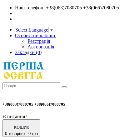
Наш телефон: +38(063)7080705 +38(066)7080705
Select Language
▼
Особистий кабінет
Реєстрація
Авторизація
Закладки (0)
+38(063)7080705 +38(066)7080705
Є питання?
КОШИК
0 товар(ів) - 0 грн