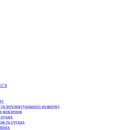
PECS
ту
 та інтелектуального розвитку
м мовлення
глухих
ом та глухих
ліпих