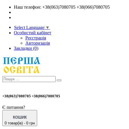
Наш телефон: +38(063)7080705 +38(066)7080705
Select Language
▼
Особистий кабінет
Реєстрація
Авторизація
Закладки (0)
+38(063)7080705 +38(066)7080705
Є питання?
КОШИК
0 товар(ів) - 0 грн