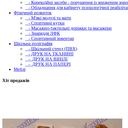
- Корекційні засоби - порушення із зниженим зоро
- Обладнання для кабінету психологічної реабілітац
Фізичний розвиток
- М'які модулi та мати
- Спортивні кутки
- Масажно-тактильні доріжки та масажери
- Знаряддя ЛФК
- Спортивний інвентар
Шкільна поліграфія
- Шкільний стенд (ПВХ)
- ДРУК НА ТКАНИНІ
- ДРУК НА ВІНІЛІ
- ДРУК НА ПАПЕРІ
Меблі
Хіт продажів