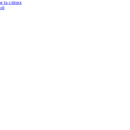
м та сліпих
ії