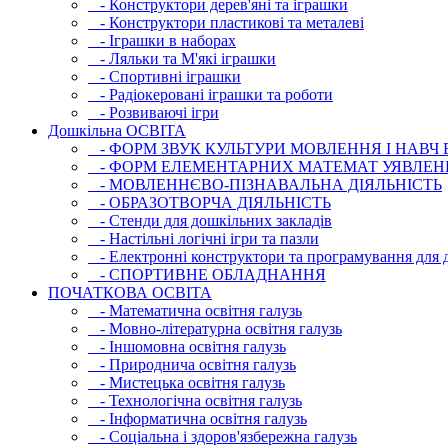
- Конструктори дерев'яні та іграшки
- Конструктори пластикові та металеві
- Іграшки в наборах
- Ляльки та М'які іграшки
- Спортивні іграшки
- Радіокеровані іграшки та роботи
- Розвиваючі ігри
Дошкільна ОСВIТА
- ФОРМ ЗВУК КУЛЬТУРИ МОВЛЕННЯ І НАВЧ
- ФОРМ ЕЛЕМЕНТАРНИХ МАТЕМАТ УЯВЛЕН
- МОВЛЕННЄВО-ПІЗНАВАЛЬНА ДІЯЛЬНІСТЬ
- ОБРАЗОТВОРЧА ДІЯЛЬНІСТЬ
- Стенди для дошкільних закладів
- Настільні логічні ігри та пазли
- Електронні конструктори та програмування для д
- СПОРТИВНЕ ОБЛАДНАННЯ
ПОЧАТКОВА ОСВIТА
- Математична освітня галузь
- Мовно-літературна освітня галузь
- Iншомовна освітня галузь
- Природнича освітня галузь
- Мистецька освітня галузь
- Технологічна освітня галузь
- Інфopматична освітня галузь
- Соціальна і здоров'язбережна галузь