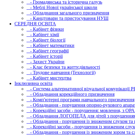
- Громадянська та історична галузь
- Меблі Нової української школи
- Обладнання загального призначення
- Канцтовари та пристосування НУШ
СЕРЕДНЯ ОСВIТА
- Кабінет фізики
- Кабінет хімії
- Кабінет біології
- Кабінет математики
- Кабінет географії
- Кабінет історії
- Захист України
- Клас безпеки та життєдіяльності
- Трудове навчання (Технології)
- Кабінет мистецтва
Інклюзивна освіта
- Система альтернативної візуальної комунікації 
- Обладнання корекційного призначення
- Комп'ютерні програми навчального призначення
- Обладнання - порушення опорно-рухового апара
- Корекційні засоби - порушення: мовлення, з ОРА
- Обладнання ЛОГОПЕДА для дітей з порушення
- Обладнання - порушення із зниженим слухом та 
- Корекційні засоби - порушення із зниженим слух
- Обладнання - порушення із зниженим зором та с