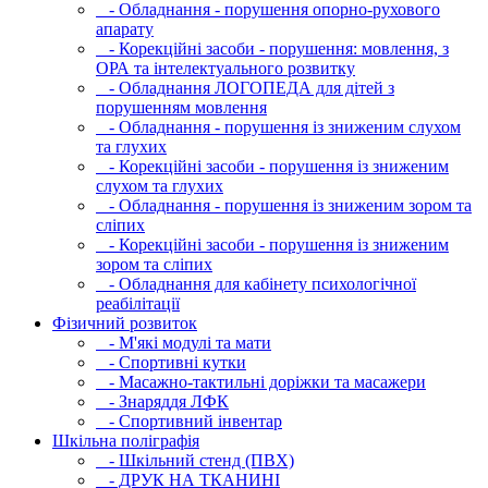
- Обладнання - порушення опорно-рухового
апарату
- Корекційні засоби - порушення: мовлення, з
ОРА та інтелектуального розвитку
- Обладнання ЛОГОПЕДА для дітей з
порушенням мовлення
- Обладнання - порушення із зниженим слухом
та глухих
- Корекційні засоби - порушення із зниженим
слухом та глухих
- Обладнання - порушення із зниженим зором та
сліпих
- Корекційні засоби - порушення із зниженим
зором та сліпих
- Обладнання для кабінету психологічної
реабілітації
Фізичний розвиток
- М'які модулi та мати
- Спортивні кутки
- Масажно-тактильні доріжки та масажери
- Знаряддя ЛФК
- Спортивний інвентар
Шкільна поліграфія
- Шкільний стенд (ПВХ)
- ДРУК НА ТКАНИНІ