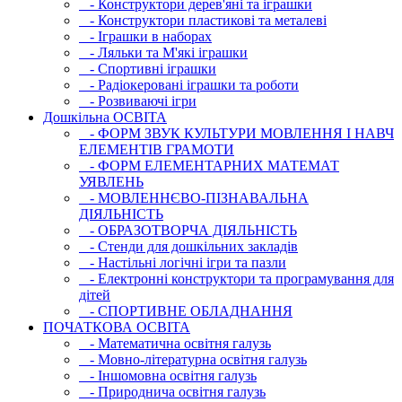
- Конструктори дерев'яні та іграшки
- Конструктори пластикові та металеві
- Іграшки в наборах
- Ляльки та М'які іграшки
- Спортивні іграшки
- Радіокеровані іграшки та роботи
- Розвиваючі ігри
Дошкільна ОСВIТА
- ФОРМ ЗВУК КУЛЬТУРИ МОВЛЕННЯ І НАВЧ
ЕЛЕМЕНТІВ ГРАМОТИ
- ФОРМ ЕЛЕМЕНТАРНИХ МАТЕМАТ
УЯВЛЕНЬ
- МОВЛЕННЄВО-ПІЗНАВАЛЬНА
ДІЯЛЬНІСТЬ
- ОБРАЗОТВОРЧА ДІЯЛЬНІСТЬ
- Стенди для дошкільних закладів
- Настільні логічні ігри та пазли
- Електронні конструктори та програмування для
дітей
- СПОРТИВНЕ ОБЛАДНАННЯ
ПОЧАТКОВА ОСВIТА
- Математична освітня галузь
- Мовно-літературна освітня галузь
- Iншомовна освітня галузь
- Природнича освітня галузь