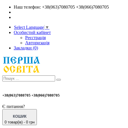
Наш телефон: +38(063)7080705 +38(066)7080705
Select Language
▼
Особистий кабінет
Реєстрація
Авторизація
Закладки (0)
+38(063)7080705 +38(066)7080705
Є питання?
КОШИК
0 товар(ів) - 0 грн