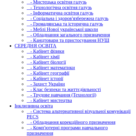
- Мистецька освітня галузь
- Технологічна освітня галузь
- Інфopматична освітня галузь
- Соціальна і здоров'язбережна галузь
- Громадянська та історична галузь
- Меблі Нової української школи
- Обладнання загального призначення
- Канцтовари та пристосування НУШ
СЕРЕДНЯ ОСВIТА
- Кабінет фізики
- Кабінет хімії
- Кабінет біології
- Кабінет математики
- Кабінет географії
- Кабінет історії
- Захист України
- Клас безпеки та життєдіяльності
- Трудове навчання (Технології)
- Кабінет мистецтва
Інклюзивна освіта
- Система альтернативної візуальної комунікації
PECS
- Обладнання корекційного призначення
- Комп'ютерні програми навчального
призначення