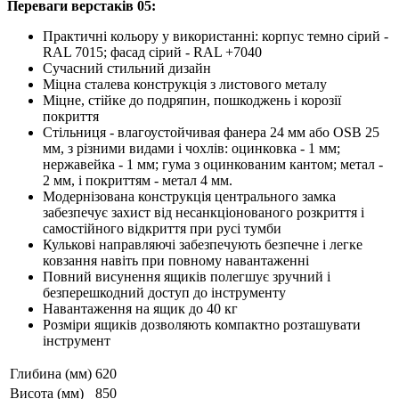
Переваги верстаків 05:
Практичні кольору у використанні: корпус темно сірий -
RAL 7015; фасад сірий - RAL +7040
Сучасний стильний дизайн
Міцна сталева конструкція з листового металу
Міцне, стійке до подряпин, пошкоджень і корозії
покриття
Стільниця - влагоустойчивая фанера 24 мм або OSB 25
мм, з різними видами і чохлів: оцинковка - 1 мм;
нержавейка - 1 мм; гума з оцинкованим кантом; метал -
2 мм, і покриттям - метал 4 мм.
Модернізована конструкція центрального замка
забезпечує захист від несанкціонованого розкриття і
самостійного відкриття при русі тумби
Кулькові направляючі забезпечують безпечне і легке
ковзання навіть при повному навантаженні
Повний висунення ящиків полегшує зручний і
безперешкодний доступ до інструменту
Навантаження на ящик до 40 кг
Розміри ящиків дозволяють компактно розташувати
інструмент
Глибина (мм)
620
Висота (мм)
850