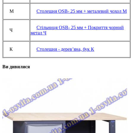
M
Столешня OSB- 25 мм + металевий чохол М
Стільниця OSB- 25 мм + Покриття чорний
Ч
метал Ч
К
Столешня - дерев’яна, бук К
Ви дивилися