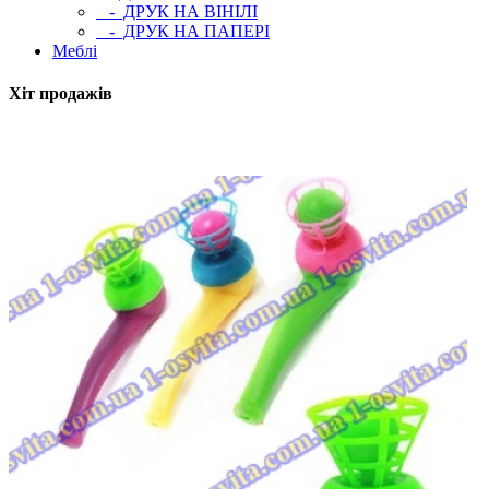
- ДРУК НА ВІНІЛІ
- ДРУК НА ПАПЕРІ
Меблі
Хіт продажів