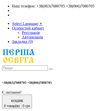
Наш телефон: +38(063)7080705 +38(066)7080705
Select Language
▼
Особистий кабінет
Реєстрація
Авторизація
Закладки (0)
+38(063)7080705 +38(066)7080705
Є питання?
КОШИК
0 товар(ів) - 0 грн