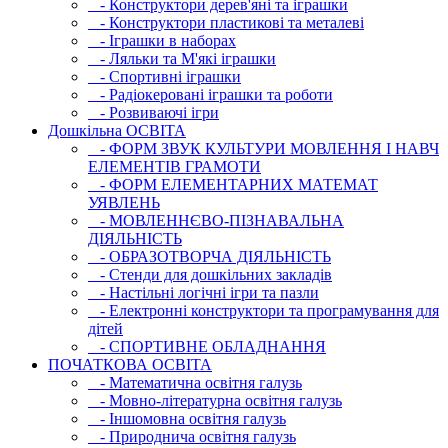
- Конструктори дерев'яні та іграшки
- Конструктори пластикові та металеві
- Іграшки в наборах
- Ляльки та М'які іграшки
- Спортивні іграшки
- Радіокеровані іграшки та роботи
- Розвиваючі ігри
Дошкільна ОСВIТА
- ФОРМ ЗВУК КУЛЬТУРИ МОВЛЕННЯ І НАВЧ
ЕЛЕМЕНТІВ ГРАМОТИ
- ФОРМ ЕЛЕМЕНТАРНИХ МАТЕМАТ
УЯВЛЕНЬ
- МОВЛЕННЄВО-ПІЗНАВАЛЬНА
ДІЯЛЬНІСТЬ
- ОБРАЗОТВОРЧА ДІЯЛЬНІСТЬ
- Стенди для дошкільних закладів
- Настільні логічні ігри та пазли
- Електронні конструктори та програмування для
дітей
- СПОРТИВНЕ ОБЛАДНАННЯ
ПОЧАТКОВА ОСВIТА
- Математична освітня галузь
- Мовно-літературна освітня галузь
- Iншомовна освітня галузь
- Природнича освітня галузь