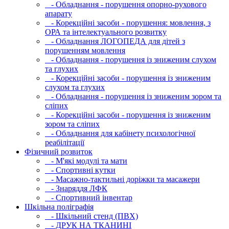
- Обладнання - порушення опорно-рухового
апарату
- Корекційні засоби - порушення: мовлення, з
ОРА та інтелектуального розвитку
- Обладнання ЛОГОПЕДА для дітей з
порушенням мовлення
- Обладнання - порушення із зниженим слухом
та глухих
- Корекційні засоби - порушення із зниженим
слухом та глухих
- Обладнання - порушення із зниженим зором та
сліпих
- Корекційні засоби - порушення із зниженим
зором та сліпих
- Обладнання для кабінету психологічної
реабілітації
Фізичний розвиток
- М'які модулi та мати
- Спортивні кутки
- Масажно-тактильні доріжки та масажери
- Знаряддя ЛФК
- Спортивний інвентар
Шкільна поліграфія
- Шкільний стенд (ПВХ)
- ДРУК НА ТКАНИНІ