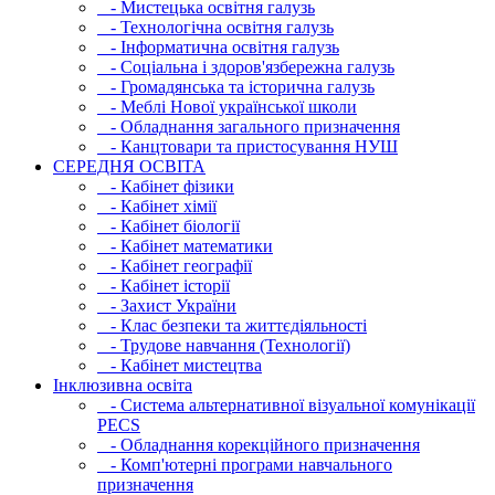
- Мистецька освітня галузь
- Технологічна освітня галузь
- Інфopматична освітня галузь
- Соціальна і здоров'язбережна галузь
- Громадянська та історична галузь
- Меблі Нової української школи
- Обладнання загального призначення
- Канцтовари та пристосування НУШ
СЕРЕДНЯ ОСВIТА
- Кабінет фізики
- Кабінет хімії
- Кабінет біології
- Кабінет математики
- Кабінет географії
- Кабінет історії
- Захист України
- Клас безпеки та життєдіяльності
- Трудове навчання (Технології)
- Кабінет мистецтва
Інклюзивна освіта
- Система альтернативної візуальної комунікації
PECS
- Обладнання корекційного призначення
- Комп'ютерні програми навчального
призначення