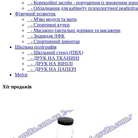
- Корекційні засоби - порушення із зниженим зоро
- Обладнання для кабінету психологічної реабілітац
Фізичний розвиток
- М'які модулi та мати
- Спортивні кутки
- Масажно-тактильні доріжки та масажери
- Знаряддя ЛФК
- Спортивний інвентар
Шкільна поліграфія
- Шкільний стенд (ПВХ)
- ДРУК НА ТКАНИНІ
- ДРУК НА ВІНІЛІ
- ДРУК НА ПАПЕРІ
Меблі
Хіт продажів