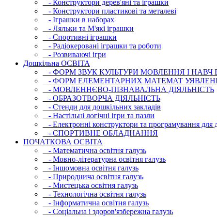
- Конструктори дерев'яні та іграшки
- Конструктори пластикові та металеві
- Іграшки в наборах
- Ляльки та М'які іграшки
- Спортивні іграшки
- Радіокеровані іграшки та роботи
- Розвиваючі ігри
Дошкільна ОСВIТА
- ФОРМ ЗВУК КУЛЬТУРИ МОВЛЕННЯ І НАВЧ
- ФОРМ ЕЛЕМЕНТАРНИХ МАТЕМАТ УЯВЛЕН
- МОВЛЕННЄВО-ПІЗНАВАЛЬНА ДІЯЛЬНІСТЬ
- ОБРАЗОТВОРЧА ДІЯЛЬНІСТЬ
- Стенди для дошкільних закладів
- Настільні логічні ігри та пазли
- Електронні конструктори та програмування для д
- СПОРТИВНЕ ОБЛАДНАННЯ
ПОЧАТКОВА ОСВIТА
- Математична освітня галузь
- Мовно-літературна освітня галузь
- Iншомовна освітня галузь
- Природнича освітня галузь
- Мистецька освітня галузь
- Технологічна освітня галузь
- Інфopматична освітня галузь
- Соціальна і здоров'язбережна галузь