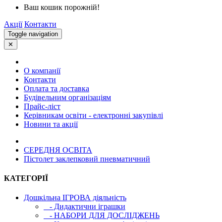
Ваш кошик порожній!
Акції
Контакти
Toggle navigation
✕
О компанії
Контакти
Оплата та доставка
Будівельним організаціям
Прайс-ліст
Керівникам освіти - електронні закупівлі
Новини та акції
СЕРЕДНЯ ОСВIТА
Пістолет заклепковий пневматичний
КАТЕГОРІЇ
Дошкільна ІГРОВА діяльність
- Дидактични іграшки
- НАБОРИ ДЛЯ ДОСЛІДЖЕНЬ