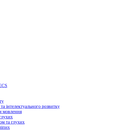
PECS
ту
 та інтелектуального розвитку
м мовлення
глухих
ом та глухих
ліпих