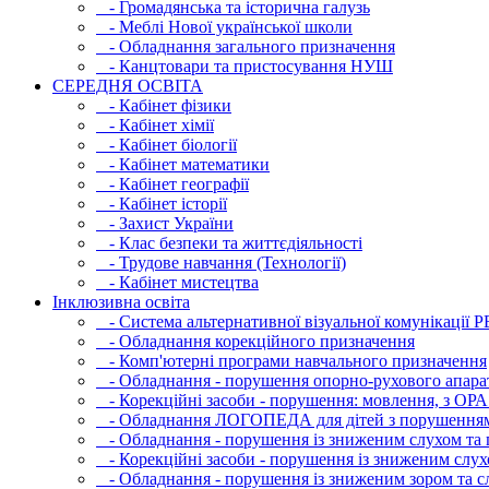
- Громадянська та історична галузь
- Меблі Нової української школи
- Обладнання загального призначення
- Канцтовари та пристосування НУШ
СЕРЕДНЯ ОСВIТА
- Кабінет фізики
- Кабінет хімії
- Кабінет біології
- Кабінет математики
- Кабінет географії
- Кабінет історії
- Захист України
- Клас безпеки та життєдіяльності
- Трудове навчання (Технології)
- Кабінет мистецтва
Інклюзивна освіта
- Система альтернативної візуальної комунікації 
- Обладнання корекційного призначення
- Комп'ютерні програми навчального призначення
- Обладнання - порушення опорно-рухового апара
- Корекційні засоби - порушення: мовлення, з ОРА
- Обладнання ЛОГОПЕДА для дітей з порушення
- Обладнання - порушення із зниженим слухом та 
- Корекційні засоби - порушення із зниженим слух
- Обладнання - порушення із зниженим зором та с