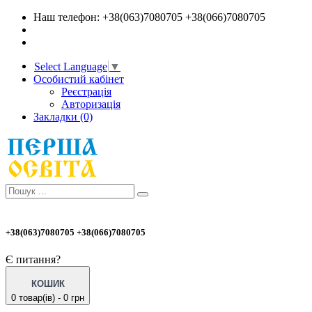
Наш телефон: +38(063)7080705 +38(066)7080705
Select Language
▼
Особистий кабінет
Реєстрація
Авторизація
Закладки (0)
+38(063)7080705 +38(066)7080705
Є питання?
КОШИК
0 товар(ів) - 0 грн